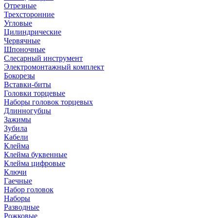
Отрезные
Трехсторонние
Угловые
Цилиндрические
Червячные
Шпоночные
Слесарный инструмент
Электромонтажный комплект
Бокорезы
Вставки-биты
Головки торцевые
Наборы головок торцевых
Длинногубцы
Зажимы
Зубила
Кабели
Клейма
Клейма буквенные
Клейма цифровые
Ключи
Гаечные
Набор головок
Наборы
Разводные
Рожковые