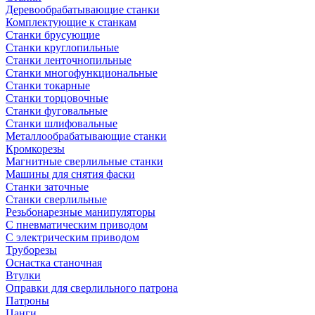
Деревообрабатывающие станки
Комплектующие к станкам
Станки брусующие
Станки круглопильные
Станки ленточнопильные
Станки многофункциональные
Станки токарные
Станки торцовочные
Станки фуговальные
Станки шлифовальные
Металлообрабатывающие станки
Кромкорезы
Магнитные сверлильные станки
Машины для снятия фаски
Станки заточные
Станки сверлильные
Резьбонарезные манипуляторы
С пневматическим приводом
С электрическим приводом
Труборезы
Оснастка станочная
Втулки
Оправки для сверлильного патрона
Патроны
Цанги