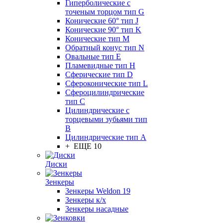
Гиперболические с
точеным торцом тип G
Конические 60° тип J
Конические 90° тип K
Конические тип M
Обратный конус тип N
Овальные тип E
Пламевидные тип H
Сферические тип D
Сфероконические тип L
Сфероцилиндрические
тип C
Цилиндрические с
торцевыми зубьями тип
B
Цилиндрические тип А
+ ЕЩЕ 10
Диски
Зенкеры
Зенкеры Weldon 19
Зенкеры к/х
Зенкеры насадные