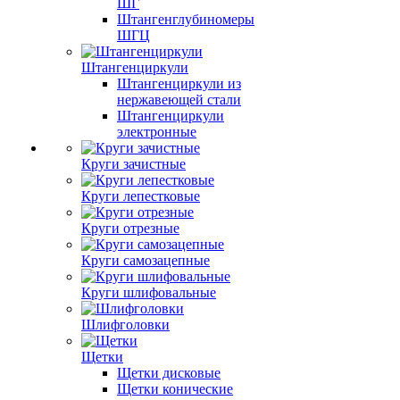
ШГ
Штангенглубиномеры
ШГЦ
Штангенциркули
Штангенциркули из
нержавеющей стали
Штангенциркули
электронные
Круги зачистные
Круги лепестковые
Круги отрезные
Круги самозацепные
Круги шлифовальные
Шлифголовки
Щетки
Щетки дисковые
Щетки конические