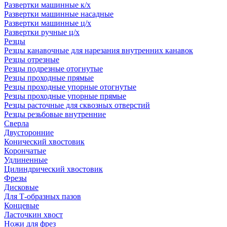
Развертки машинные к/х
Развертки машинные насадные
Развертки машинные ц/х
Развертки ручные ц/х
Резцы
Резцы канавочные для нарезания внутренних канавок
Резцы отрезные
Резцы подрезные отогнутые
Резцы проходные прямые
Резцы проходные упорные отогнутые
Резцы проходные упорные прямые
Резцы расточные для сквозных отверстий
Резцы резьбовые внутренние
Сверла
Двусторонние
Конический хвостовик
Корончатые
Удлиненные
Цилиндрический хвостовик
Фрезы
Дисковые
Для Т-образных пазов
Концевые
Ласточкин хвост
Ножи для фрез