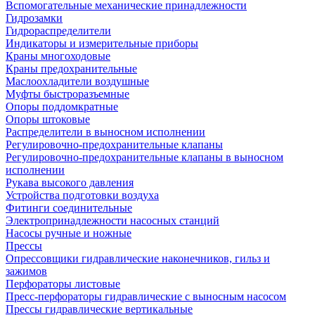
Вспомогательные механические принадлежности
Гидрозамки
Гидрораспределители
Индикаторы и измерительные приборы
Краны многоходовые
Краны предохранительные
Маслоохладители воздушные
Муфты быстроразъемные
Опоры поддомкратные
Опоры штоковые
Распределители в выносном исполнении
Регулировочно-предохранительные клапаны
Регулировочно-предохранительные клапаны в выносном
исполнении
Рукава высокого давления
Устройства подготовки воздуха
Фитинги соединительные
Электропринадлежности насосных станций
Насосы ручные и ножные
Прессы
Опрессовщики гидравлические наконечников, гильз и
зажимов
Перфораторы листовые
Пресс-перфораторы гидравлические с выносным насосом
Прессы гидравлические вертикальные