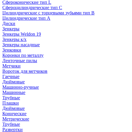
Сфероконические тип L
Сфероцилиндрические тип C
Цилиндрические с торцевыми зубьями тип B
Цилиндрические тип А
Диски
Зенкеры
Зенкеры Weldon 19
Зенкеры к/х
Зенкеры насадные
Зенковки
Коронки по металлу
Ленточные пилы
Метчики
Вороток для метчиков
Гаечные
Дюймовые
Машинно-ручные
Машинные
Трубные
Плашки
Дюймовые
Конические
Метрические
Трубные
Развертки