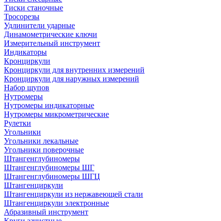
Тиски станочные
Тросорезы
Удлинители ударные
Динамометрические ключи
Измерительный инструмент
Индикаторы
Кронциркули
Кронциркули для внутренних измерений
Кронциркули для наружных измерений
Набор щупов
Нутромеры
Нутромеры индикаторные
Нутромеры микрометрические
Рулетки
Угольники
Угольники лекальные
Угольники поверочные
Штангенглубиномеры
Штангенглубиномеры ШГ
Штангенглубиномеры ШГЦ
Штангенциркули
Штангенциркули из нержавеющей стали
Штангенциркули электронные
Абразивный инструмент
Круги зачистные