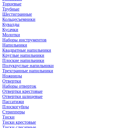
Торцевые
Трубные
Шестигранные
Кольцесъемники
Кувалды
Кусачки
Молотки
Наборы инструментов
Напильники
Квадратные напильники
Круглые напильники
Плоские напильники
Полукруглые напильники
Трехгранные напильники
Ножницы
Отвертки
Наборы отверток
Отвертки крестовые
Отвертки шлицевые
Пассатижи
Плоскогубцы
Стрипперы
Тиски
Тиски крестовые
Тиски слесарные