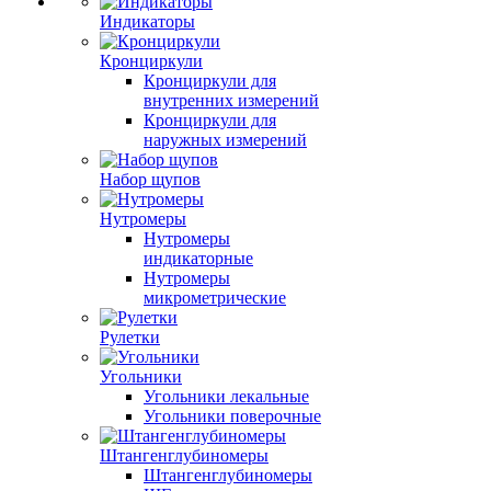
Индикаторы
Кронциркули
Кронциркули для
внутренних измерений
Кронциркули для
наружных измерений
Набор щупов
Нутромеры
Нутромеры
индикаторные
Нутромеры
микрометрические
Рулетки
Угольники
Угольники лекальные
Угольники поверочные
Штангенглубиномеры
Штангенглубиномеры