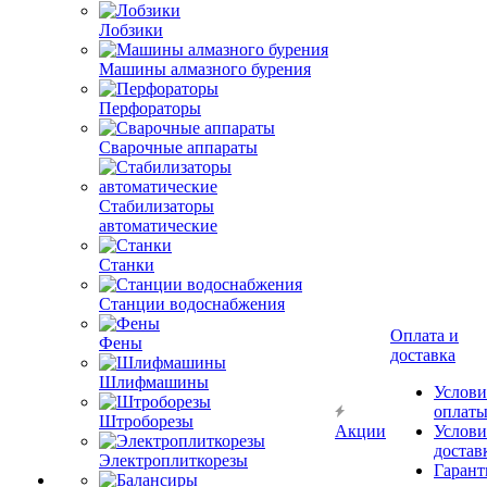
Лобзики
Машины алмазного бурения
Перфораторы
Сварочные аппараты
Стабилизаторы
автоматические
Станки
Станции водоснабжения
Оплата и
Фены
доставка
Шлифмашины
Услови
оплат
Штроборезы
Акции
Услови
достав
Электроплиткорезы
Гарант