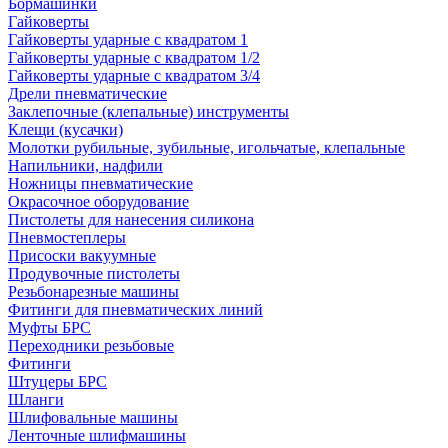
Бормашинки
Гайковерты
Гайковерты ударные с квадратом 1
Гайковерты ударные с квадратом 1/2
Гайковерты ударные с квадратом 3/4
Дрели пневматические
Заклепочные (клепальные) инструменты
Клещи (кусачки)
Молотки рубильные, зубильные, игольчатые, клепальные
Напильники, надфили
Ножницы пневматические
Окрасочное оборудование
Пистолеты для нанесения силикона
Пневмостеплеры
Присоски вакуумные
Продувочные пистолеты
Резьбонарезные машины
Фитинги для пневматических линий
Муфты БРС
Переходники резьбовые
Фитинги
Штуцеры БРС
Шланги
Шлифовальные машины
Ленточные шлифмашины