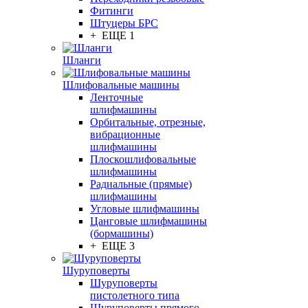
Фитинги
Штуцеры БРС
+ ЕЩЕ 1
Шланги
Шлифовальные машины
Ленточные
шлифмашины
Орбитальные, отрезные,
вибрационные
шлифмашины
Плоскошлифовальные
шлифмашины
Радиальные (прямые)
шлифмашины
Угловые шлифмашины
Цанговые шлифмашины
(бормашины)
+ ЕЩЕ 3
Шуруповерты
Шуруповерты
пистолетного типа
Шуруповерты прямого