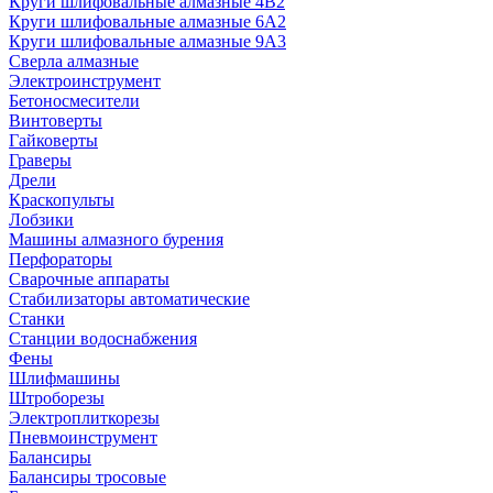
Круги шлифовальные алмазные 4В2
Круги шлифовальные алмазные 6A2
Круги шлифовальные алмазные 9А3
Сверла алмазные
Электроинструмент
Бетоносмесители
Винтоверты
Гайковерты
Граверы
Дрели
Краскопульты
Лобзики
Машины алмазного бурения
Перфораторы
Сварочные аппараты
Стабилизаторы автоматические
Станки
Станции водоснабжения
Фены
Шлифмашины
Штроборезы
Электроплиткорезы
Пневмоинструмент
Балансиры
Балансиры тросовые