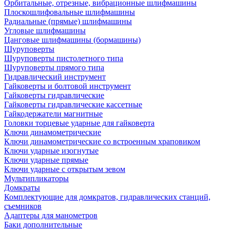
Орбитальные, отрезные, вибрационные шлифмашины
Плоскошлифовальные шлифмашины
Радиальные (прямые) шлифмашины
Угловые шлифмашины
Цанговые шлифмашины (бормашины)
Шуруповерты
Шуруповерты пистолетного типа
Шуруповерты прямого типа
Гидравлический инструмент
Гайковерты и болтовой инструмент
Гайковерты гидравлические
Гайковерты гидравлические кассетные
Гайкодержатели магнитные
Головки торцевые ударные для гайковерта
Ключи динамометрические
Ключи динамометрические со встроенным храповиком
Ключи ударные изогнутые
Ключи ударные прямые
Ключи ударные с открытым зевом
Мультипликаторы
Домкраты
Комплектующие для домкратов, гидравлических станций,
съемников
Адаптеры для манометров
Баки дополнительные