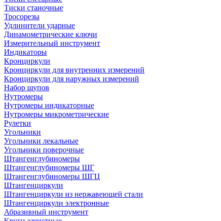
Тиски станочные
Тросорезы
Удлинители ударные
Динамометрические ключи
Измерительный инструмент
Индикаторы
Кронциркули
Кронциркули для внутренних измерений
Кронциркули для наружных измерений
Набор щупов
Нутромеры
Нутромеры индикаторные
Нутромеры микрометрические
Рулетки
Угольники
Угольники лекальные
Угольники поверочные
Штангенглубиномеры
Штангенглубиномеры ШГ
Штангенглубиномеры ШГЦ
Штангенциркули
Штангенциркули из нержавеющей стали
Штангенциркули электронные
Абразивный инструмент
Круги зачистные