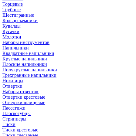
Торцевые
Трубные
Шестигранные
Кольцесъемники
Кувалды
Кусачки
Молотки
Наборы инструментов
Напильники
Квадратные напильники
Круглые напильники
Плоские напильники
Полукруглые напильники
Трехгранные напильники
Ножницы
Отвертки
Наборы отверток
Отвертки крестовые
Отвертки шлицевые
Пассатижи
Плоскогубцы
Стрипперы
Тиски
Тиски крестовые
Тиски слесарные