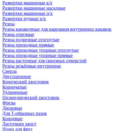
Развертки машинные к/х
Развертки машинные насадные
Развертки машинные ц/х
Развертки ручные ц/х
Резцы
Резцы канавочные для нарезания внутренних канавок
Резцы отрезные
Резцы подрезные отогнутые
Резцы проходные прямые
Резцы проходные упорные отогнутые
Резцы проходные упорные прямые
Резцы расточные для сквозных отверстий
Резцы резьбовые внутренние
Сверла
Двусторонние
Конический хвостовик
Корончатые
Удлиненные
Цилиндрический хвостовик
Фрезы
Дисковые
Для Т-образных пазов
Концевые
Ласточкин хвост
Ножи для фрез