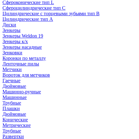
Сфероконические тип L
Сфероцилиндрические тип C
Цилиндрические с торцевыми зубьями тип B
Цилиндрические тип А
Диски
Зенкеры
Зенкеры Weldon 19
Зенкеры к/х
Зенкеры насадные
Зенковки
Коронки по металлу
Ленточные пилы
Метчики
Вороток для метчиков
Гаечные
Дюймовые
Машинно-ручные
Машинные
Трубные
Плашки
Дюймовые
Конические
Метрические
Трубные
Развертки