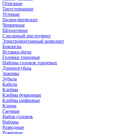
Отрезные
Трехсторонние
Угловые
Цилиндрические
Червячные
Шпоночные
Слесарный инструмент
Электромонтажный комплект
Бокорезы
Вставки-биты
Головки торцевые
Наборы головок торцевых
Длинногубцы
Зажимы
Зубила
Кабели
Клейма
Клейма буквенные
Клейма цифровые
Ключи
Гаечные
Набор головок
Наборы
Разводные
Рожковые