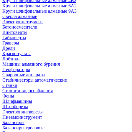
Круги шлифовальные алмазные 4В2
Круги шлифовальные алмазные 6A2
Круги шлифовальные алмазные 9А3
Сверла алмазные
Электроинструмент
Бетоносмесители
Винтоверты
Гайковерты
Граверы
Дрели
Краскопульты
Лобзики
Машины алмазного бурения
Перфораторы
Сварочные аппараты
Стабилизаторы автоматические
Станки
Станции водоснабжения
Фены
Шлифмашины
Штроборезы
Электроплиткорезы
Пневмоинструмент
Балансиры
Балансиры тросовые