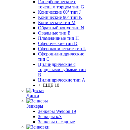
Гиперболические с
точеным торцом тип G
Конические 60° тип J
Конические 90° тип K
Конические тип M
Обратный конус тип N
Овальные тип E
Пламевидные тип H
Сферические тип D
Сфероконические тип L
Сфероцилиндрические
тип C
Цилиндрические с
торцевыми зубьями тип
B
Цилиндрические тип А
+ ЕЩЕ 10
Диски
Зенкеры
Зенкеры Weldon 19
Зенкеры к/х
Зенкеры насадные