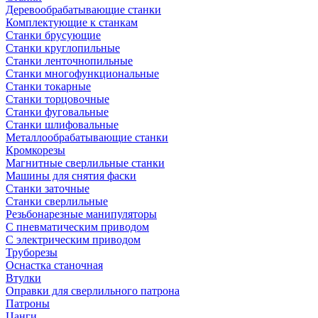
Деревообрабатывающие станки
Комплектующие к станкам
Станки брусующие
Станки круглопильные
Станки ленточнопильные
Станки многофункциональные
Станки токарные
Станки торцовочные
Станки фуговальные
Станки шлифовальные
Металлообрабатывающие станки
Кромкорезы
Магнитные сверлильные станки
Машины для снятия фаски
Станки заточные
Станки сверлильные
Резьбонарезные манипуляторы
С пневматическим приводом
С электрическим приводом
Труборезы
Оснастка станочная
Втулки
Оправки для сверлильного патрона
Патроны
Цанги