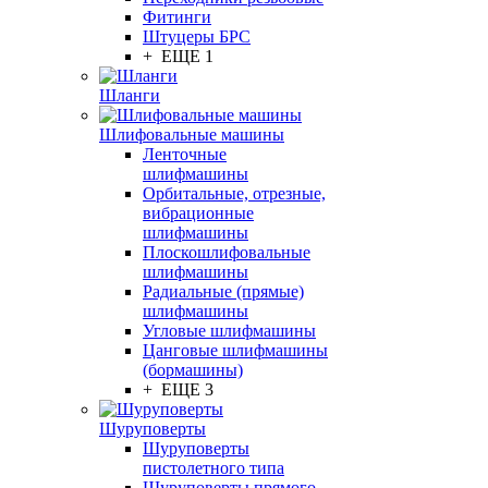
Фитинги
Штуцеры БРС
+ ЕЩЕ 1
Шланги
Шлифовальные машины
Ленточные
шлифмашины
Орбитальные, отрезные,
вибрационные
шлифмашины
Плоскошлифовальные
шлифмашины
Радиальные (прямые)
шлифмашины
Угловые шлифмашины
Цанговые шлифмашины
(бормашины)
+ ЕЩЕ 3
Шуруповерты
Шуруповерты
пистолетного типа
Шуруповерты прямого