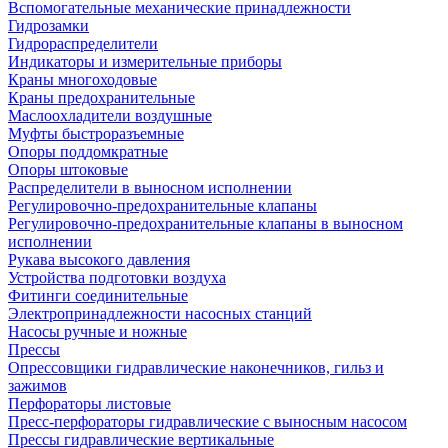
Вспомогательные механические принадлежности
Гидрозамки
Гидрораспределители
Индикаторы и измерительные приборы
Краны многоходовые
Краны предохранительные
Маслоохладители воздушные
Муфты быстроразъемные
Опоры поддомкратные
Опоры штоковые
Распределители в выносном исполнении
Регулировочно-предохранительные клапаны
Регулировочно-предохранительные клапаны в выносном
исполнении
Рукава высокого давления
Устройства подготовки воздуха
Фитинги соединительные
Электропринадлежности насосных станций
Насосы ручные и ножные
Прессы
Опрессовщики гидравлические наконечников, гильз и
зажимов
Перфораторы листовые
Пресс-перфораторы гидравлические с выносным насосом
Прессы гидравлические вертикальные