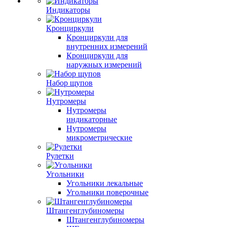
Индикаторы
Кронциркули
Кронциркули для
внутренних измерений
Кронциркули для
наружных измерений
Набор щупов
Нутромеры
Нутромеры
индикаторные
Нутромеры
микрометрические
Рулетки
Угольники
Угольники лекальные
Угольники поверочные
Штангенглубиномеры
Штангенглубиномеры