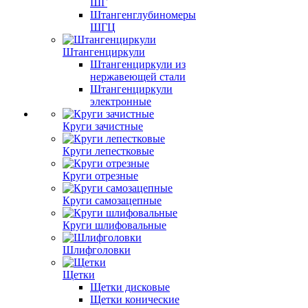
ШГ
Штангенглубиномеры
ШГЦ
Штангенциркули
Штангенциркули из
нержавеющей стали
Штангенциркули
электронные
Круги зачистные
Круги лепестковые
Круги отрезные
Круги самозацепные
Круги шлифовальные
Шлифголовки
Щетки
Щетки дисковые
Щетки конические