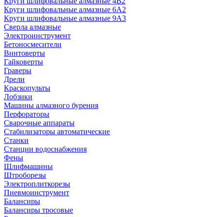
Круги шлифовальные алмазные 4В2
Круги шлифовальные алмазные 6A2
Круги шлифовальные алмазные 9А3
Сверла алмазные
Электроинструмент
Бетоносмесители
Винтоверты
Гайковерты
Граверы
Дрели
Краскопульты
Лобзики
Машины алмазного бурения
Перфораторы
Сварочные аппараты
Стабилизаторы автоматические
Станки
Станции водоснабжения
Фены
Шлифмашины
Штроборезы
Электроплиткорезы
Пневмоинструмент
Балансиры
Балансиры тросовые