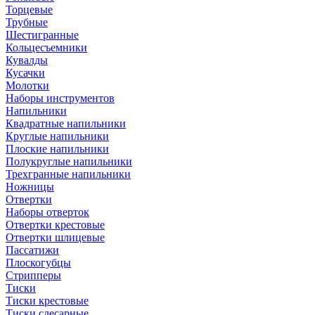
Торцевые
Трубные
Шестигранные
Кольцесъемники
Кувалды
Кусачки
Молотки
Наборы инструментов
Напильники
Квадратные напильники
Круглые напильники
Плоские напильники
Полукруглые напильники
Трехгранные напильники
Ножницы
Отвертки
Наборы отверток
Отвертки крестовые
Отвертки шлицевые
Пассатижи
Плоскогубцы
Стрипперы
Тиски
Тиски крестовые
Тиски слесарные