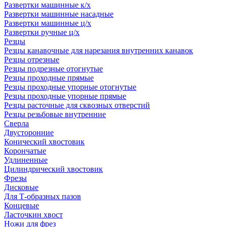
Развертки машинные к/х
Развертки машинные насадные
Развертки машинные ц/х
Развертки ручные ц/х
Резцы
Резцы канавочные для нарезания внутренних канавок
Резцы отрезные
Резцы подрезные отогнутые
Резцы проходные прямые
Резцы проходные упорные отогнутые
Резцы проходные упорные прямые
Резцы расточные для сквозных отверстий
Резцы резьбовые внутренние
Сверла
Двусторонние
Конический хвостовик
Корончатые
Удлиненные
Цилиндрический хвостовик
Фрезы
Дисковые
Для Т-образных пазов
Концевые
Ласточкин хвост
Ножи для фрез