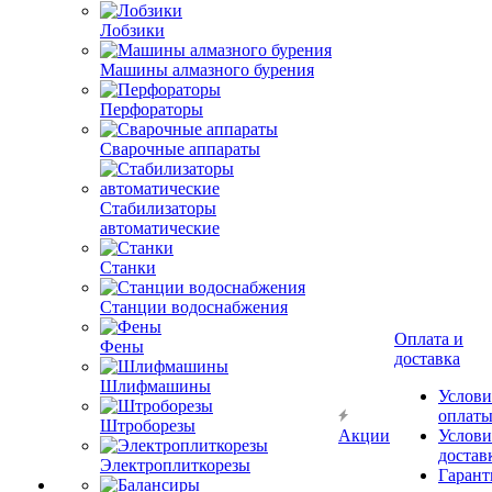
Лобзики
Машины алмазного бурения
Перфораторы
Сварочные аппараты
Стабилизаторы
автоматические
Станки
Станции водоснабжения
Оплата и
Фены
доставка
Шлифмашины
Услови
оплат
Штроборезы
Акции
Услови
достав
Электроплиткорезы
Гарант