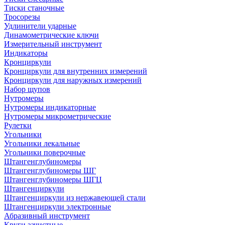
Тиски станочные
Тросорезы
Удлинители ударные
Динамометрические ключи
Измерительный инструмент
Индикаторы
Кронциркули
Кронциркули для внутренних измерений
Кронциркули для наружных измерений
Набор щупов
Нутромеры
Нутромеры индикаторные
Нутромеры микрометрические
Рулетки
Угольники
Угольники лекальные
Угольники поверочные
Штангенглубиномеры
Штангенглубиномеры ШГ
Штангенглубиномеры ШГЦ
Штангенциркули
Штангенциркули из нержавеющей стали
Штангенциркули электронные
Абразивный инструмент
Круги зачистные