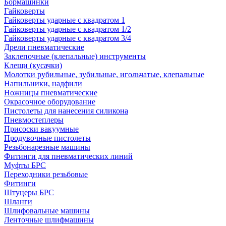
Бормашинки
Гайковерты
Гайковерты ударные с квадратом 1
Гайковерты ударные с квадратом 1/2
Гайковерты ударные с квадратом 3/4
Дрели пневматические
Заклепочные (клепальные) инструменты
Клещи (кусачки)
Молотки рубильные, зубильные, игольчатые, клепальные
Напильники, надфили
Ножницы пневматические
Окрасочное оборудование
Пистолеты для нанесения силикона
Пневмостеплеры
Присоски вакуумные
Продувочные пистолеты
Резьбонарезные машины
Фитинги для пневматических линий
Муфты БРС
Переходники резьбовые
Фитинги
Штуцеры БРС
Шланги
Шлифовальные машины
Ленточные шлифмашины