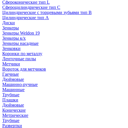
Сфероконические тип L
Сфероцилиндрические тип C
Цилиндрические с торцевыми зубьями тип B
Цилиндрические тип А
Диски
Зенкеры
Зенкеры Weldon 19
Зенкеры к/х
Зенкеры насадные
Зенковки
Коронки по металлу
Ленточные пилы
Метчики
Вороток для метчиков
Гаечные
Дюймовые
Машинно-ручные
Машинные
Трубные
Плашки
Дюймовые
Конические
Метрические
Трубные
Развертки