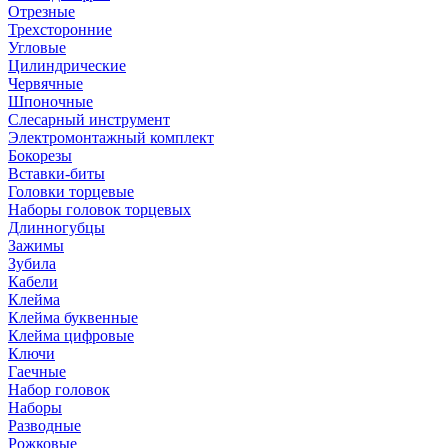
Отрезные
Трехсторонние
Угловые
Цилиндрические
Червячные
Шпоночные
Слесарный инструмент
Электромонтажный комплект
Бокорезы
Вставки-биты
Головки торцевые
Наборы головок торцевых
Длинногубцы
Зажимы
Зубила
Кабели
Клейма
Клейма буквенные
Клейма цифровые
Ключи
Гаечные
Набор головок
Наборы
Разводные
Рожковые