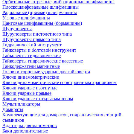
Орбитальные, отрезные, вибрационные шлифмашины
Плоскошлифовальные шлифмашины
Радиальные (прямые) шлифмашины
Угловые шлифмашины
Цанговые шлифмашины (бормашины)
Шуруповерты
Шуруповерты пистолетного типа
Шуруповерты прямого типа
Гидравлический инструмент
Гайковерты и болтовой инструмент
Гайковерты гидравлические
Гайковерты гидравлические кассетные
Гайкодержатели магнитные
Головки торцевые ударные для гайковерта
Ключи динамометрические
Ключи динамометрические со встроенным храповиком
Ключи ударные изогнутые
Ключи ударные прямые
Ключи ударные с открытым зевом
Мультипликаторы
Домкраты
Комплектующие для домкратов, гидравлических станций,
съемников
Адаптеры для манометров
Баки дополнительные