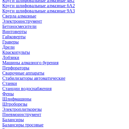
Круги шлифовальные алмазные 4В2
Круги шлифовальные алмазные 6A2
Круги шлифовальные алмазные 9А3
Сверла алмазные
Электроинструмент
Бетоносмесители
Винтоверты
Гайковерты
Граверы
Дрели
Краскопульты
Лобзики
Машины алмазного бурения
Перфораторы
Сварочные аппараты
Стабилизаторы автоматические
Станки
Станции водоснабжения
Фены
Шлифмашины
Штроборезы
Электроплиткорезы
Пневмоинструмент
Балансиры
Балансиры тросовые