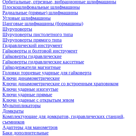
Орбитальные, отрезные, вибрационные шлифмашины
Плоскошлифовальные шлифмашины
Радиальные (прямые) шлифмашины
Угловые шлифмашины
Цанговые шлифмашины (бормашины)
Шуруповерты
Шуруповерты пистолетного типа
Шуруповерты прямого типа
Гидравлический инструмент
Гайковерты и болтовой инструмент
Гайковерты гидравлические
Гайковерты гидравлические кассетные
Гайкодержатели магнитные
Головки торцевые ударные для гайковерта
Ключи динамометрические
Ключи динамометрические со встроенным храповиком
Ключи ударные изогнутые
Ключи ударные прямые
Ключи ударные с открытым зевом
Мультипликаторы
Домкраты
Комплектующие для домкратов, гидравлических станций,
съемников
Адаптеры для манометров
Баки дополнительные