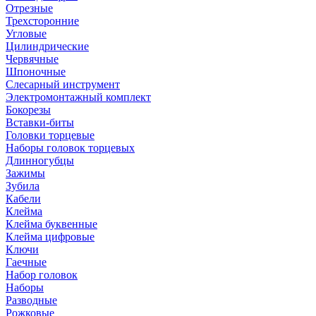
Отрезные
Трехсторонние
Угловые
Цилиндрические
Червячные
Шпоночные
Слесарный инструмент
Электромонтажный комплект
Бокорезы
Вставки-биты
Головки торцевые
Наборы головок торцевых
Длинногубцы
Зажимы
Зубила
Кабели
Клейма
Клейма буквенные
Клейма цифровые
Ключи
Гаечные
Набор головок
Наборы
Разводные
Рожковые