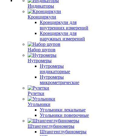
Индикаторы
Кронциркули
Кронциркули для
внутренних измерений
Кронциркули для
наружных измерений
Набор щупов
Нутромеры
Нутромеры
индикаторные
Нутромеры
микрометрические
Рулетки
Угольники
Угольники лекальные
Угольники поверочные
Штангенглубиномеры
Штангенглубиномеры