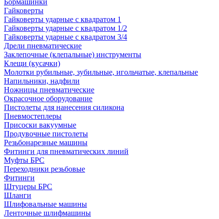
Бормашинки
Гайковерты
Гайковерты ударные с квадратом 1
Гайковерты ударные с квадратом 1/2
Гайковерты ударные с квадратом 3/4
Дрели пневматические
Заклепочные (клепальные) инструменты
Клещи (кусачки)
Молотки рубильные, зубильные, игольчатые, клепальные
Напильники, надфили
Ножницы пневматические
Окрасочное оборудование
Пистолеты для нанесения силикона
Пневмостеплеры
Присоски вакуумные
Продувочные пистолеты
Резьбонарезные машины
Фитинги для пневматических линий
Муфты БРС
Переходники резьбовые
Фитинги
Штуцеры БРС
Шланги
Шлифовальные машины
Ленточные шлифмашины