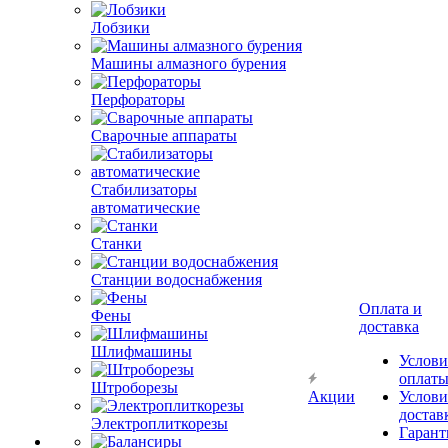
Лобзики
Машины алмазного бурения
Перфораторы
Сварочные аппараты
Стабилизаторы
автоматические
Станки
Станции водоснабжения
Оплата и
Фены
доставка
Шлифмашины
Услови
оплат
Штроборезы
Акции
Услови
достав
Электроплиткорезы
Гарант