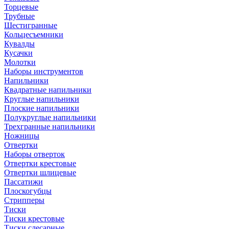
Торцевые
Трубные
Шестигранные
Кольцесъемники
Кувалды
Кусачки
Молотки
Наборы инструментов
Напильники
Квадратные напильники
Круглые напильники
Плоские напильники
Полукруглые напильники
Трехгранные напильники
Ножницы
Отвертки
Наборы отверток
Отвертки крестовые
Отвертки шлицевые
Пассатижи
Плоскогубцы
Стрипперы
Тиски
Тиски крестовые
Тиски слесарные