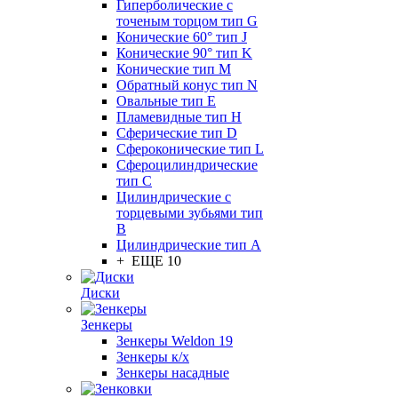
Гиперболические с
точеным торцом тип G
Конические 60° тип J
Конические 90° тип K
Конические тип M
Обратный конус тип N
Овальные тип E
Пламевидные тип H
Сферические тип D
Сфероконические тип L
Сфероцилиндрические
тип C
Цилиндрические с
торцевыми зубьями тип
B
Цилиндрические тип А
+ ЕЩЕ 10
Диски
Зенкеры
Зенкеры Weldon 19
Зенкеры к/х
Зенкеры насадные