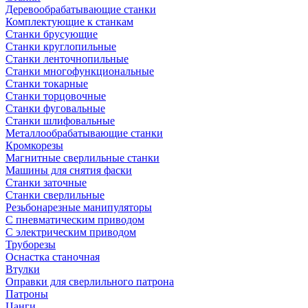
Деревообрабатывающие станки
Комплектующие к станкам
Станки брусующие
Станки круглопильные
Станки ленточнопильные
Станки многофункциональные
Станки токарные
Станки торцовочные
Станки фуговальные
Станки шлифовальные
Металлообрабатывающие станки
Кромкорезы
Магнитные сверлильные станки
Машины для снятия фаски
Станки заточные
Станки сверлильные
Резьбонарезные манипуляторы
С пневматическим приводом
С электрическим приводом
Труборезы
Оснастка станочная
Втулки
Оправки для сверлильного патрона
Патроны
Цанги