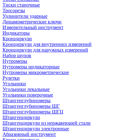
Тиски станочные
Тросорезы
Удлинители ударные
Динамометрические ключи
Измерительный инструмент
Индикаторы
Кронциркули
Кронциркули для внутренних измерений
Кронциркули для наружных измерений
Набор щупов
Нутромеры
Нутромеры индикаторные
Нутромеры микрометрические
Рулетки
Угольники
Угольники лекальные
Угольники поверочные
Штангенглубиномеры
Штангенглубиномеры ШГ
Штангенглубиномеры ШГЦ
Штангенциркули
Штангенциркули из нержавеющей стали
Штангенциркули электронные
Абразивный инструмент
Круги зачистные