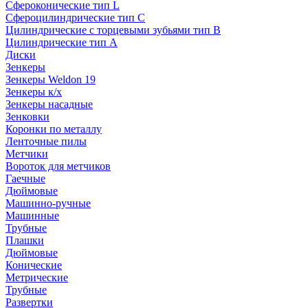
Сфероконические тип L
Сфероцилиндрические тип C
Цилиндрические с торцевыми зубьями тип B
Цилиндрические тип А
Диски
Зенкеры
Зенкеры Weldon 19
Зенкеры к/х
Зенкеры насадные
Зенковки
Коронки по металлу
Ленточные пилы
Метчики
Вороток для метчиков
Гаечные
Дюймовые
Машинно-ручные
Машинные
Трубные
Плашки
Дюймовые
Конические
Метрические
Трубные
Развертки