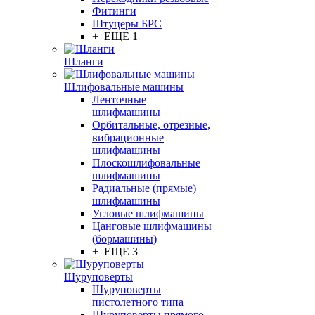
Фитинги
Штуцеры БРС
+ ЕЩЕ 1
Шланги
Шлифовальные машины
Ленточные
шлифмашины
Орбитальные, отрезные,
вибрационные
шлифмашины
Плоскошлифовальные
шлифмашины
Радиальные (прямые)
шлифмашины
Угловые шлифмашины
Цанговые шлифмашины
(бормашины)
+ ЕЩЕ 3
Шуруповерты
Шуруповерты
пистолетного типа
Шуруповерты прямого