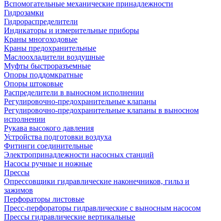
Вспомогательные механические принадлежности
Гидрозамки
Гидрораспределители
Индикаторы и измерительные приборы
Краны многоходовые
Краны предохранительные
Маслоохладители воздушные
Муфты быстроразъемные
Опоры поддомкратные
Опоры штоковые
Распределители в выносном исполнении
Регулировочно-предохранительные клапаны
Регулировочно-предохранительные клапаны в выносном
исполнении
Рукава высокого давления
Устройства подготовки воздуха
Фитинги соединительные
Электропринадлежности насосных станций
Насосы ручные и ножные
Прессы
Опрессовщики гидравлические наконечников, гильз и
зажимов
Перфораторы листовые
Пресс-перфораторы гидравлические с выносным насосом
Прессы гидравлические вертикальные