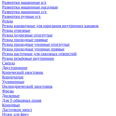
Развертки машинные к/х
Развертки машинные насадные
Развертки машинные ц/х
Развертки ручные ц/х
Резцы
Резцы канавочные для нарезания внутренних канавок
Резцы отрезные
Резцы подрезные отогнутые
Резцы проходные прямые
Резцы проходные упорные отогнутые
Резцы проходные упорные прямые
Резцы расточные для сквозных отверстий
Резцы резьбовые внутренние
Сверла
Двусторонние
Конический хвостовик
Корончатые
Удлиненные
Цилиндрический хвостовик
Фрезы
Дисковые
Для Т-образных пазов
Концевые
Ласточкин хвост
Ножи для фрез