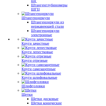
ШГ
Штангенглубиномеры
ШГЦ
Штангенциркули
Штангенциркули из
нержавеющей стали
Штангенциркули
электронные
Круги зачистные
Круги лепестковые
Круги отрезные
Круги самозацепные
Круги шлифовальные
Шлифголовки
Щетки
Щетки дисковые
Щетки конические