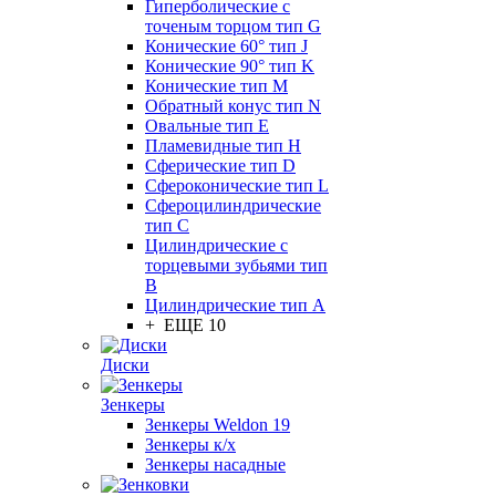
Гиперболические с
точеным торцом тип G
Конические 60° тип J
Конические 90° тип K
Конические тип M
Обратный конус тип N
Овальные тип E
Пламевидные тип H
Сферические тип D
Сфероконические тип L
Сфероцилиндрические
тип C
Цилиндрические с
торцевыми зубьями тип
B
Цилиндрические тип А
+ ЕЩЕ 10
Диски
Зенкеры
Зенкеры Weldon 19
Зенкеры к/х
Зенкеры насадные