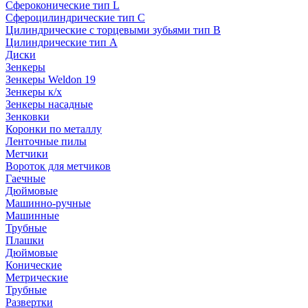
Сфероконические тип L
Сфероцилиндрические тип C
Цилиндрические с торцевыми зубьями тип B
Цилиндрические тип А
Диски
Зенкеры
Зенкеры Weldon 19
Зенкеры к/х
Зенкеры насадные
Зенковки
Коронки по металлу
Ленточные пилы
Метчики
Вороток для метчиков
Гаечные
Дюймовые
Машинно-ручные
Машинные
Трубные
Плашки
Дюймовые
Конические
Метрические
Трубные
Развертки