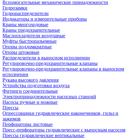
Вспомогательные механические принадлежности
Гидрозамки
Гидрораспределители
Индикаторы и измерительные приборы
Краны многоходовые
Краны предохранительные
Маслоохладители воздушные
Муфты быстроразъемные
Опоры поддомкратные
Опоры штоковые
Распределители в выносном исполнении
Регулировочно-предохранительные клапаны
Регулировочно-предохранительные клапаны в выносном
исполнении
Рукава высокого давления
Устройства подготовки воздуха
Фитинги соединительные
Электропринадлежности насосных станций
Насосы ручные и ножные
Прессы
Опрессовщики гидравлические наконечников, гильз и
зажимов
Перфораторы листовые
Пресс-перфораторы гидравлические с выносным насосом
Прессы гидравлические вертикальные