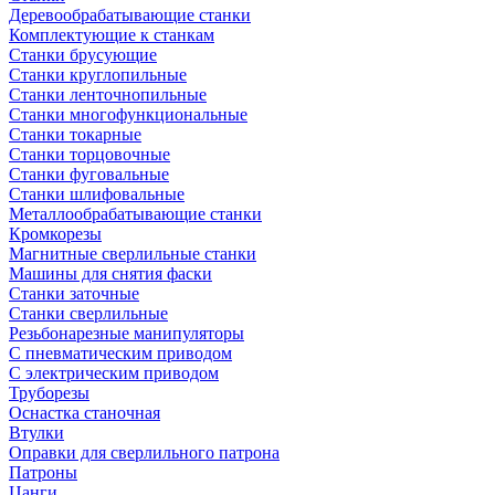
Деревообрабатывающие станки
Комплектующие к станкам
Станки брусующие
Станки круглопильные
Станки ленточнопильные
Станки многофункциональные
Станки токарные
Станки торцовочные
Станки фуговальные
Станки шлифовальные
Металлообрабатывающие станки
Кромкорезы
Магнитные сверлильные станки
Машины для снятия фаски
Станки заточные
Станки сверлильные
Резьбонарезные манипуляторы
С пневматическим приводом
С электрическим приводом
Труборезы
Оснастка станочная
Втулки
Оправки для сверлильного патрона
Патроны
Цанги