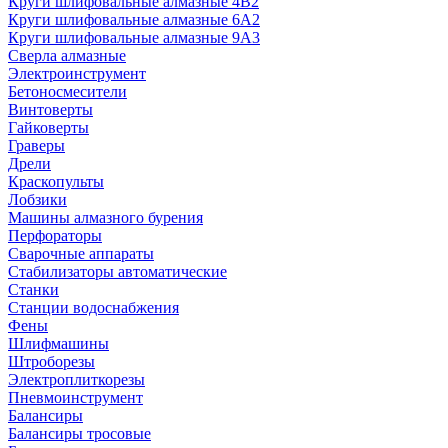
Круги шлифовальные алмазные 4В2
Круги шлифовальные алмазные 6A2
Круги шлифовальные алмазные 9А3
Сверла алмазные
Электроинструмент
Бетоносмесители
Винтоверты
Гайковерты
Граверы
Дрели
Краскопульты
Лобзики
Машины алмазного бурения
Перфораторы
Сварочные аппараты
Стабилизаторы автоматические
Станки
Станции водоснабжения
Фены
Шлифмашины
Штроборезы
Электроплиткорезы
Пневмоинструмент
Балансиры
Балансиры тросовые