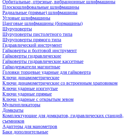
Орбитальные, отрезные, вибрационные шлифмашины
Плоскошлифовальные шлифмашины
Радиальные (прямые) шлифмашины
Угловые шлифмашины
Цанговые шлифмашины (бормашины)
Шуруповерты
Шуруповерты пистолетного типа
Шуруповерты прямого типа
Гидравлический инструмент
Гайковерты и болтовой инструмент
Гайковерты гидравлические
Гайковерты гидравлические кассетные
Гайкодержатели магнитные
Головки торцевые ударные для гайковерта
Ключи динамометрические
Ключи динамометрические со встроенным храповиком
Ключи ударные изогнутые
Ключи ударные прямые
Ключи ударные с открытым зевом
Мультипликаторы
Домкраты
Комплектующие для домкратов, гидравлических станций,
съемников
Адаптеры для манометров
Баки дополнительные