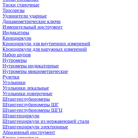
Тиски станочные
Тросорезы
Удлинители ударные
Динамометрические ключи
Измерительный инструмент
Индикаторы
Кронциркули
Кронциркули для внутренних измерений
Кронциркули для наружных измерений
Набор щупов
Нутромеры
Нутромеры индикаторные
Нутромеры микрометрические
Рулетки
Угольники
Угольники лекальные
Угольники поверочные
Штангенглубиномеры
Штангенглубиномеры ШГ
Штангенглубиномеры ШГЦ
Штангенциркули
Штангенциркули из нержавеющей стали
Штангенциркули электронные
Абразивный инструмент
Круги зачистные