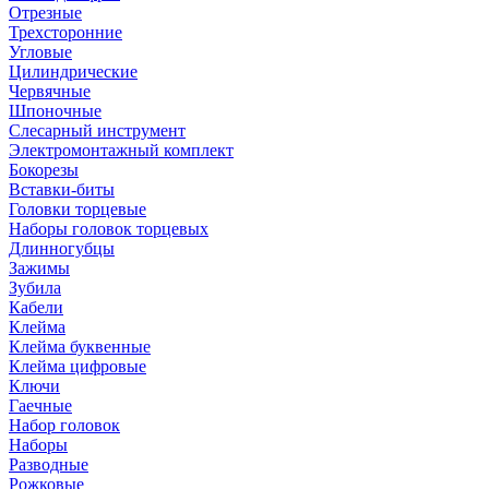
Отрезные
Трехсторонние
Угловые
Цилиндрические
Червячные
Шпоночные
Слесарный инструмент
Электромонтажный комплект
Бокорезы
Вставки-биты
Головки торцевые
Наборы головок торцевых
Длинногубцы
Зажимы
Зубила
Кабели
Клейма
Клейма буквенные
Клейма цифровые
Ключи
Гаечные
Набор головок
Наборы
Разводные
Рожковые