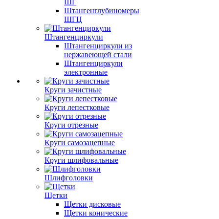
ШГ
Штангенглубиномеры
ШГЦ
Штангенциркули
Штангенциркули из
нержавеющей стали
Штангенциркули
электронные
Круги зачистные
Круги лепестковые
Круги отрезные
Круги самозацепные
Круги шлифовальные
Шлифголовки
Щетки
Щетки дисковые
Щетки конические