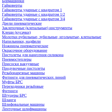
Бормашинки
Гайковерты
Гайковерты ударные с квадратом 1
Гайковерты ударные с квадратом 1/2
Гайковерты ударные с квадратом 3/4
Дрели пневматические
Заклепочные (клепальные) инструменты
Клещи (кусачки)
Молотки рубильные, зубильные, игольчатые, клепальные
Напильники, надфили
Ножницы пневматические
Окрасочное оборудование
Пистолеты для нанесения силикона
Пневмостеплеры
Присоски вакуумные
Продувочные пистолеты
Резьбонарезные машины
Фитинги для пневматических линий
Муфты БРС
Переходники резьбовые
Фитинги
Штуцеры БРС
Шланги
Шлифовальные машины
Ленточные шлифмашины