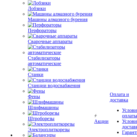
Лобзики
Машины алмазного бурения
Перфораторы
Сварочные аппараты
Стабилизаторы
автоматические
Станки
Станции водоснабжения
Оплата и
Фены
доставка
Шлифмашины
Услови
оплат
Штроборезы
Акции
Услови
достав
Электроплиткорезы
Гарант