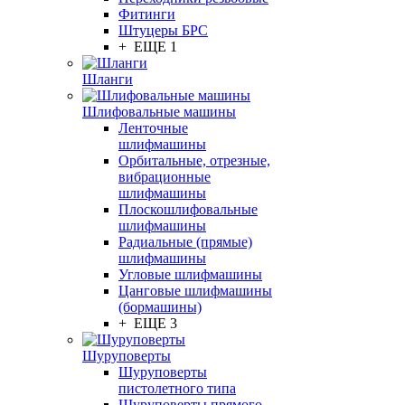
Фитинги
Штуцеры БРС
+ ЕЩЕ 1
Шланги
Шлифовальные машины
Ленточные
шлифмашины
Орбитальные, отрезные,
вибрационные
шлифмашины
Плоскошлифовальные
шлифмашины
Радиальные (прямые)
шлифмашины
Угловые шлифмашины
Цанговые шлифмашины
(бормашины)
+ ЕЩЕ 3
Шуруповерты
Шуруповерты
пистолетного типа
Шуруповерты прямого