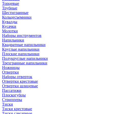
Торцевые
Трубные
Шестигранные
Кольцесъемники
Кувалды
Кусачки
Молотки
Наборы инструментов
Напильники
Квадратные напильники
Круглые напильники
Плоские напильники
Полукруглые напильники
Трехгранные напильники
Ножницы
Отвертки
Наборы отверток
Отвертки крестовые
Отвертки шлицевые
Пассатижи
Плоскогубцы
Стрипперы
Тиски
Тиски крестовые
Тиски слесарные