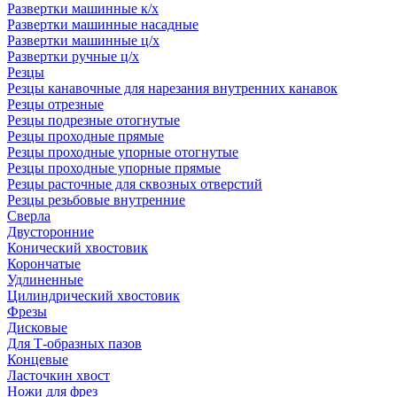
Развертки машинные к/х
Развертки машинные насадные
Развертки машинные ц/х
Развертки ручные ц/х
Резцы
Резцы канавочные для нарезания внутренних канавок
Резцы отрезные
Резцы подрезные отогнутые
Резцы проходные прямые
Резцы проходные упорные отогнутые
Резцы проходные упорные прямые
Резцы расточные для сквозных отверстий
Резцы резьбовые внутренние
Сверла
Двусторонние
Конический хвостовик
Корончатые
Удлиненные
Цилиндрический хвостовик
Фрезы
Дисковые
Для Т-образных пазов
Концевые
Ласточкин хвост
Ножи для фрез