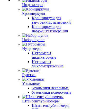
Индикаторы
Кронциркули
Кронциркули для
внутренних измерений
Кронциркули для
наружных измерений
Набор щупов
Нутромеры
Нутромеры
индикаторные
Нутромеры
микрометрические
Рулетки
Угольники
Угольники лекальные
Угольники поверочные
Штангенглубиномеры
Штангенглубиномеры