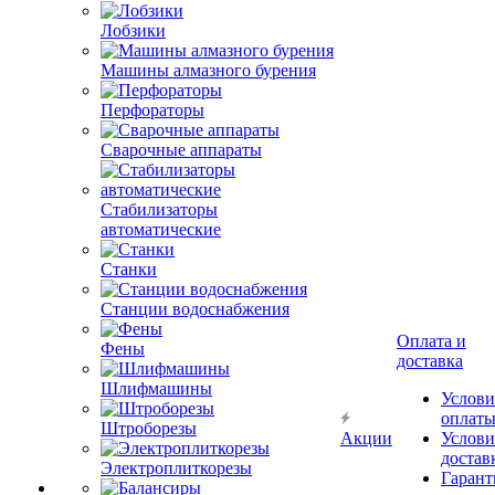
Лобзики
Машины алмазного бурения
Перфораторы
Сварочные аппараты
Стабилизаторы
автоматические
Станки
Станции водоснабжения
Оплата и
Фены
доставка
Шлифмашины
Услови
оплат
Штроборезы
Акции
Услови
достав
Электроплиткорезы
Гарант