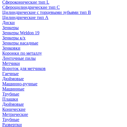
Сфероконические тип L
Сфероцилиндрические тип C
Цилиндрические с торцевыми зубьями тип B
Цилиндрические тип А
Диски
Зенкеры
Зенкеры Weldon 19
Зенкеры к/х
Зенкеры насадные
Зенковки
Коронки по металлу
Ленточные пилы
Метчики
Вороток для метчиков
Гаечные
Дюймовые
Машинно-ручные
Машинные
Трубные
Плашки
Дюймовые
Конические
Метрические
Трубные
Развертки