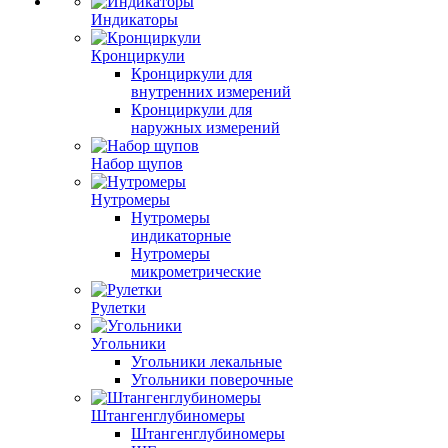
Индикаторы
Кронциркули
Кронциркули для
внутренних измерений
Кронциркули для
наружных измерений
Набор щупов
Нутромеры
Нутромеры
индикаторные
Нутромеры
микрометрические
Рулетки
Угольники
Угольники лекальные
Угольники поверочные
Штангенглубиномеры
Штангенглубиномеры