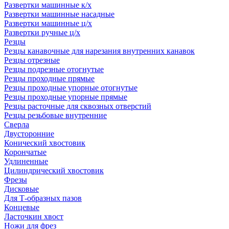
Развертки машинные к/х
Развертки машинные насадные
Развертки машинные ц/х
Развертки ручные ц/х
Резцы
Резцы канавочные для нарезания внутренних канавок
Резцы отрезные
Резцы подрезные отогнутые
Резцы проходные прямые
Резцы проходные упорные отогнутые
Резцы проходные упорные прямые
Резцы расточные для сквозных отверстий
Резцы резьбовые внутренние
Сверла
Двусторонние
Конический хвостовик
Корончатые
Удлиненные
Цилиндрический хвостовик
Фрезы
Дисковые
Для Т-образных пазов
Концевые
Ласточкин хвост
Ножи для фрез