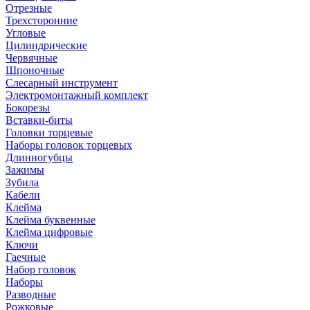
Отрезные
Трехсторонние
Угловые
Цилиндрические
Червячные
Шпоночные
Слесарный инструмент
Электромонтажный комплект
Бокорезы
Вставки-биты
Головки торцевые
Наборы головок торцевых
Длинногубцы
Зажимы
Зубила
Кабели
Клейма
Клейма буквенные
Клейма цифровые
Ключи
Гаечные
Набор головок
Наборы
Разводные
Рожковые