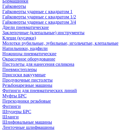
Бормашинки
Гайковерты
Гайковерты ударные с квадратом 1
Гайковерты ударные с квадратом 1/2
Гайковерты ударные с квадратом 3/4
Дрели пневматические
Заклепочные (клепальные) инструменты
Клещи (кусачки)
Молотки рубильные, зубильные, игольчатые, клепальные
Напильники, надфили
Ножницы пневматические
Окрасочное оборудование
Пистолеты для нанесения силикона
Пневмостеплеры
Присоски вакуумные
Продувочные пистолеты
Резьбонарезные машины
Фитинги для пневматических линий
Муфты БРС
Переходники резьбовые
Фитинги
Штуцеры БРС
Шланги
Шлифовальные машины
Ленточные шлифмашины