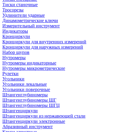
Тиски станочные
Тросорезы
Удлинители ударные
Динамометрические ключи
Измерительный инструмент
Индикаторы
Кронциркули
Кронциркули для внутренних измерений
Кронциркули для наружных измерений
Набор щупов
Нутромеры
Нутромеры индикаторные
Нутромеры микрометрические
Рулетки
Угольники
Угольники лекальные
Угольники поверочные
Штангенглубиномеры
Штангенглубиномеры ШГ
Штангенглубиномеры ШГЦ
Штангенциркули
Штангенциркули из нержавеющей стали
Штангенциркули электронные
Абразивный инструмент
Круги зачистные