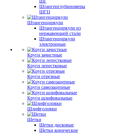
ШГ
Штангенглубиномеры
ШГЦ
Штангенциркули
Штангенциркули из
нержавеющей стали
Штангенциркули
электронные
Круги зачистные
Круги лепестковые
Круги отрезные
Круги самозацепные
Круги шлифовальные
Шлифголовки
Щетки
Щетки дисковые
Щетки конические