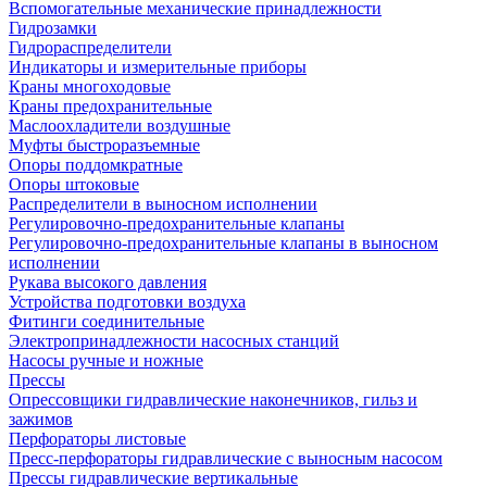
Вспомогательные механические принадлежности
Гидрозамки
Гидрораспределители
Индикаторы и измерительные приборы
Краны многоходовые
Краны предохранительные
Маслоохладители воздушные
Муфты быстроразъемные
Опоры поддомкратные
Опоры штоковые
Распределители в выносном исполнении
Регулировочно-предохранительные клапаны
Регулировочно-предохранительные клапаны в выносном
исполнении
Рукава высокого давления
Устройства подготовки воздуха
Фитинги соединительные
Электропринадлежности насосных станций
Насосы ручные и ножные
Прессы
Опрессовщики гидравлические наконечников, гильз и
зажимов
Перфораторы листовые
Пресс-перфораторы гидравлические с выносным насосом
Прессы гидравлические вертикальные