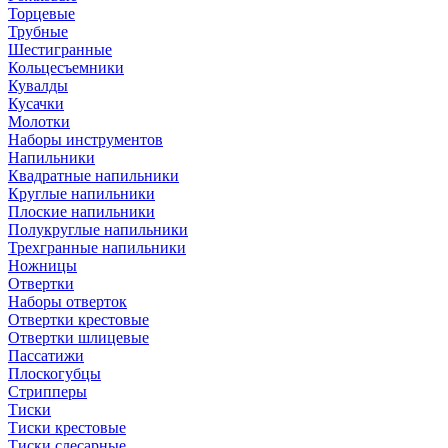
Торцевые
Трубные
Шестигранные
Кольцесъемники
Кувалды
Кусачки
Молотки
Наборы инструментов
Напильники
Квадратные напильники
Круглые напильники
Плоские напильники
Полукруглые напильники
Трехгранные напильники
Ножницы
Отвертки
Наборы отверток
Отвертки крестовые
Отвертки шлицевые
Пассатижи
Плоскогубцы
Стрипперы
Тиски
Тиски крестовые
Тиски слесарные