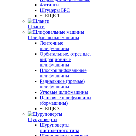
Фитинги
Штуцеры БРС
+ ЕЩЕ 1
Шланги
Шлифовальные машины
Ленточные
шлифмашины
Орбитальные, отрезные,
вибрационные
шлифмашины
Плоскошлифовальные
шлифмашины
Радиальные (прямые)
шлифмашины
Угловые шлифмашины
Цанговые шлифмашины
(бормашины)
+ ЕЩЕ 3
Шуруповерты
Шуруповерты
пистолетного типа
Шуруповерты прямого