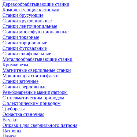
Деревообрабатывающие станки
Комплектующие к станкам
Станки брусующие
Станки круглопильные
Станки ленточнопильные
Станки многофункциональные
Станки токарные
Станки торцовочные
Станки фуговальные
Станки шлифовальные
Металлообрабатывающие станки
Кромкорезы
Магнитные сверлильные станки
Машины для снятия фаски
Станки заточные
Станки сверлильные
Резьбонарезные манипуляторы
С пневматическим приводом
С электрическим приводом
Труборезы
Оснастка станочная
Втулки
Оправки для сверлильного патрона
Патроны
Цанги