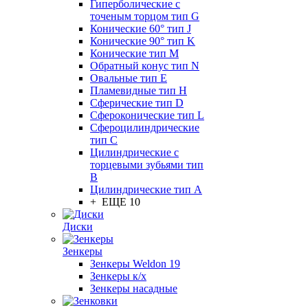
Гиперболические с
точеным торцом тип G
Конические 60° тип J
Конические 90° тип K
Конические тип M
Обратный конус тип N
Овальные тип E
Пламевидные тип H
Сферические тип D
Сфероконические тип L
Сфероцилиндрические
тип C
Цилиндрические с
торцевыми зубьями тип
B
Цилиндрические тип А
+ ЕЩЕ 10
Диски
Зенкеры
Зенкеры Weldon 19
Зенкеры к/х
Зенкеры насадные