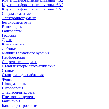
Круги шлифовальные алмазные 4В2
Круги шлифовальные алмазные 6A2
Круги шлифовальные алмазные 9А3
Сверла алмазные
Электроинструмент
Бетоносмесители
Винтоверты
Гайковерты
Граверы
Дрели
Краскопульты
Лобзики
Машины алмазного бурения
Перфораторы
Сварочные аппараты
Стабилизаторы автоматические
Станки
Станции водоснабжения
Фены
Шлифмашины
Штроборезы
Электроплиткорезы
Пневмоинструмент
Балансиры
Балансиры тросовые