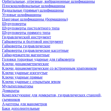
Орбитальные, отрезные, вибрационные шлифмашины
Плоскошлифовальные шлифмашины
Радиальные (прямые) шлифмашины
Угловые шлифмашины
Цанговые шлифмашины (бормашины)
Шуруповерты
Шуруповерты пистолетного типа
Шуруповерты прямого типа
Гидравлический инструмент
Гайковерты и болтовой инструмент
Гайковерты гидравлические
Гайковерты гидравлические кассетные
Гайкодержатели магнитные
Головки торцевые ударные для гайковерта
Ключи динамометрические
Ключи динамометрические со встроенным храповиком
Ключи ударные изогнутые
Ключи ударные прямые
Ключи ударные с открытым зевом
Мультипликаторы
Домкраты
Комплектующие для домкратов, гидравлических станций,
съемников
Адаптеры для манометров
Баки дополнительные