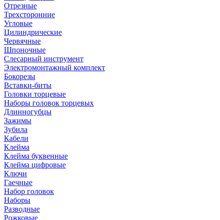
Отрезные
Трехсторонние
Угловые
Цилиндрические
Червячные
Шпоночные
Слесарный инструмент
Электромонтажный комплект
Бокорезы
Вставки-биты
Головки торцевые
Наборы головок торцевых
Длинногубцы
Зажимы
Зубила
Кабели
Клейма
Клейма буквенные
Клейма цифровые
Ключи
Гаечные
Набор головок
Наборы
Разводные
Рожковые