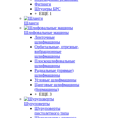
Фитинги
Штуцеры БРС
+ ЕЩЕ 1
Шланги
Шлифовальные машины
Ленточные
шлифмашины
Орбитальные, отрезные,
вибрационные
шлифмашины
Плоскошлифовальные
шлифмашины
Радиальные (прямые)
шлифмашины
Угловые шлифмашины
Цанговые шлифмашины
(бормашины)
+ ЕЩЕ 3
Шуруповерты
Шуруповерты
пистолетного типа
Шуруповерты прямого