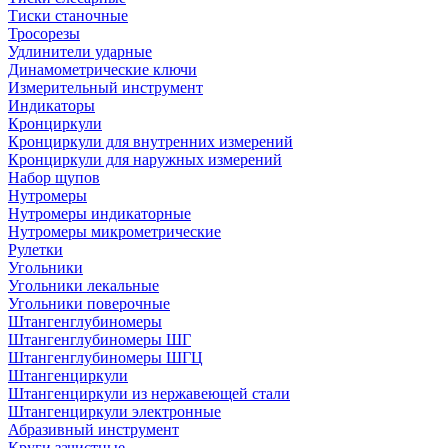
Тиски станочные
Тросорезы
Удлинители ударные
Динамометрические ключи
Измерительный инструмент
Индикаторы
Кронциркули
Кронциркули для внутренних измерений
Кронциркули для наружных измерений
Набор щупов
Нутромеры
Нутромеры индикаторные
Нутромеры микрометрические
Рулетки
Угольники
Угольники лекальные
Угольники поверочные
Штангенглубиномеры
Штангенглубиномеры ШГ
Штангенглубиномеры ШГЦ
Штангенциркули
Штангенциркули из нержавеющей стали
Штангенциркули электронные
Абразивный инструмент
Круги зачистные