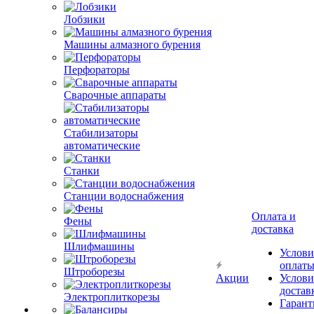
Лобзики
Машины алмазного бурения
Перфораторы
Сварочные аппараты
Стабилизаторы
автоматические
Станки
Станции водоснабжения
Оплата и
Фены
доставка
Шлифмашины
Услови
оплат
Штроборезы
Акции
Услови
достав
Электроплиткорезы
Гарант