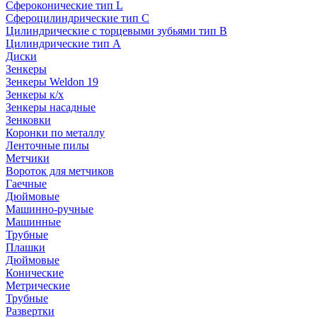
Сфероконические тип L
Сфероцилиндрические тип C
Цилиндрические с торцевыми зубьями тип B
Цилиндрические тип А
Диски
Зенкеры
Зенкеры Weldon 19
Зенкеры к/х
Зенкеры насадные
Зенковки
Коронки по металлу
Ленточные пилы
Метчики
Вороток для метчиков
Гаечные
Дюймовые
Машинно-ручные
Машинные
Трубные
Плашки
Дюймовые
Конические
Метрические
Трубные
Развертки