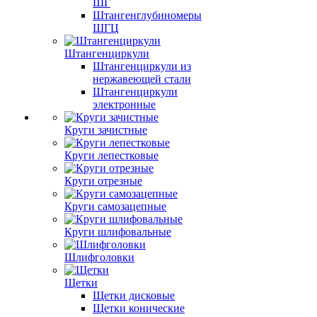
ШГ
Штангенглубиномеры
ШГЦ
Штангенциркули
Штангенциркули из
нержавеющей стали
Штангенциркули
электронные
Круги зачистные
Круги лепестковые
Круги отрезные
Круги самозацепные
Круги шлифовальные
Шлифголовки
Щетки
Щетки дисковые
Щетки конические