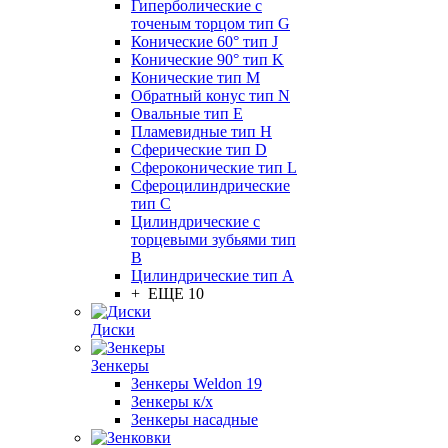
Гиперболические с
точеным торцом тип G
Конические 60° тип J
Конические 90° тип K
Конические тип M
Обратный конус тип N
Овальные тип E
Пламевидные тип H
Сферические тип D
Сфероконические тип L
Сфероцилиндрические
тип C
Цилиндрические с
торцевыми зубьями тип
B
Цилиндрические тип А
+ ЕЩЕ 10
Диски
Зенкеры
Зенкеры Weldon 19
Зенкеры к/х
Зенкеры насадные