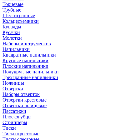
Торцевые
Трубные
Шестигранные
Кольцесъемники
Кувалды
Кусачки
Молотки
Наборы инструментов
Напильники
Квадратные напильники
Круглые напильники
Плоские напильники
Полукруглые напильники
Трехгранные напильники
Ножницы
Отвертки
Наборы отверток
Отвертки крестовые
Отвертки шлицевые
Пассатижи
Плоскогубцы
Стрипперы
Тиски
Тиски крестовые
Тиски слесарные