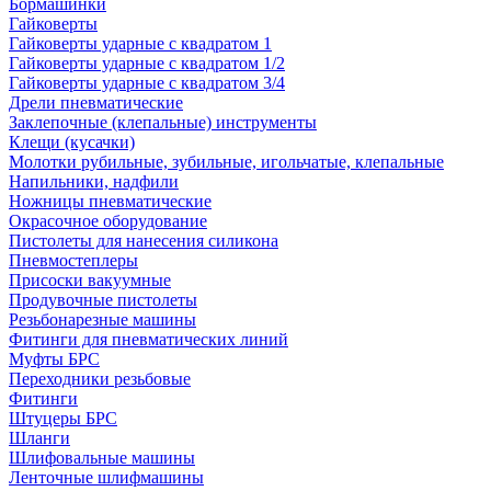
Бормашинки
Гайковерты
Гайковерты ударные с квадратом 1
Гайковерты ударные с квадратом 1/2
Гайковерты ударные с квадратом 3/4
Дрели пневматические
Заклепочные (клепальные) инструменты
Клещи (кусачки)
Молотки рубильные, зубильные, игольчатые, клепальные
Напильники, надфили
Ножницы пневматические
Окрасочное оборудование
Пистолеты для нанесения силикона
Пневмостеплеры
Присоски вакуумные
Продувочные пистолеты
Резьбонарезные машины
Фитинги для пневматических линий
Муфты БРС
Переходники резьбовые
Фитинги
Штуцеры БРС
Шланги
Шлифовальные машины
Ленточные шлифмашины