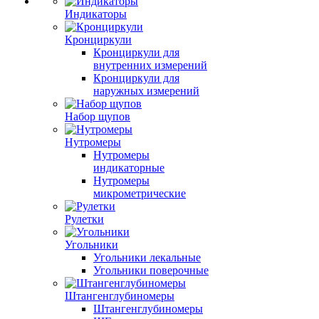
Индикаторы
Кронциркули
Кронциркули для
внутренних измерений
Кронциркули для
наружных измерений
Набор щупов
Нутромеры
Нутромеры
индикаторные
Нутромеры
микрометрические
Рулетки
Угольники
Угольники лекальные
Угольники поверочные
Штангенглубиномеры
Штангенглубиномеры