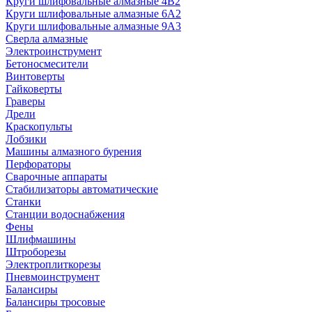
Круги шлифовальные алмазные 4В2
Круги шлифовальные алмазные 6A2
Круги шлифовальные алмазные 9А3
Сверла алмазные
Электроинструмент
Бетоносмесители
Винтоверты
Гайковерты
Граверы
Дрели
Краскопульты
Лобзики
Машины алмазного бурения
Перфораторы
Сварочные аппараты
Стабилизаторы автоматические
Станки
Станции водоснабжения
Фены
Шлифмашины
Штроборезы
Электроплиткорезы
Пневмоинструмент
Балансиры
Балансиры тросовые