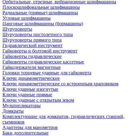
Орбитальные, отрезные, вибрационные шлифмашины
Плоскошлифовальные шлифмашины
Радиальные (прямые) шлифмашины
Угловые шлифмашины
Цанговые шлифмашины (бормашины)
Шуруповерты
Шуруповерты пистолетного типа
Шуруповерты прямого типа
Гидравлический инструмент
Гайковерты и болтовой инструмент
Гайковерты гидравлические
Гайковерты гидравлические кассетные
Гайкодержатели магнитные
Головки торцевые ударные для гайковерта
Ключи динамометрические
Ключи динамометрические со встроенным храповиком
Ключи ударные изогнутые
Ключи ударные прямые
Ключи ударные с открытым зевом
Мультипликаторы
Домкраты
Комплектующие для домкратов, гидравлических станций,
съемников
Адаптеры для манометров
Баки дополнительные