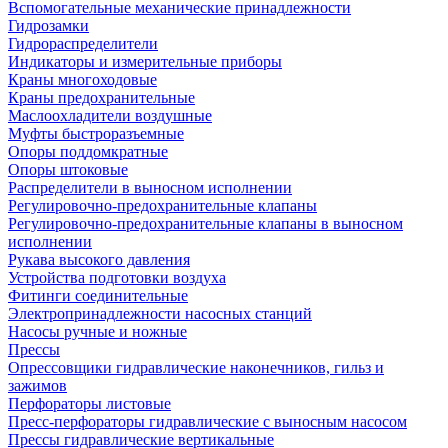
Вспомогательные механические принадлежности
Гидрозамки
Гидрораспределители
Индикаторы и измерительные приборы
Краны многоходовые
Краны предохранительные
Маслоохладители воздушные
Муфты быстроразъемные
Опоры поддомкратные
Опоры штоковые
Распределители в выносном исполнении
Регулировочно-предохранительные клапаны
Регулировочно-предохранительные клапаны в выносном
исполнении
Рукава высокого давления
Устройства подготовки воздуха
Фитинги соединительные
Электропринадлежности насосных станций
Насосы ручные и ножные
Прессы
Опрессовщики гидравлические наконечников, гильз и
зажимов
Перфораторы листовые
Пресс-перфораторы гидравлические с выносным насосом
Прессы гидравлические вертикальные