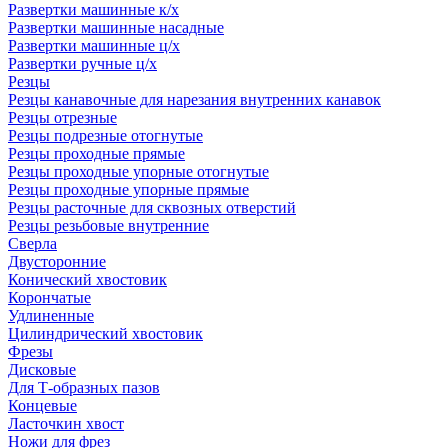
Развертки машинные к/х
Развертки машинные насадные
Развертки машинные ц/х
Развертки ручные ц/х
Резцы
Резцы канавочные для нарезания внутренних канавок
Резцы отрезные
Резцы подрезные отогнутые
Резцы проходные прямые
Резцы проходные упорные отогнутые
Резцы проходные упорные прямые
Резцы расточные для сквозных отверстий
Резцы резьбовые внутренние
Сверла
Двусторонние
Конический хвостовик
Корончатые
Удлиненные
Цилиндрический хвостовик
Фрезы
Дисковые
Для Т-образных пазов
Концевые
Ласточкин хвост
Ножи для фрез