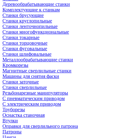
Деревообрабатывающие станки
Комплектующие к станкам
Станки брусующие
Станки круглопильные
Станки ленточнопильные
Станки многофункциональные
Станки токарные
Станки торцовочные
Станки фуговальные
Станки шлифовальные
Металлообрабатывающие станки
Кромкорезы
Магнитные сверлильные станки
Машины для снятия фаски
Станки заточные
Станки сверлильные
Резьбонарезные манипуляторы
С пневматическим приводом
С электрическим приводом
Труборезы
Оснастка станочная
Втулки
Оправки для сверлильного патрона
Патроны
Цанги