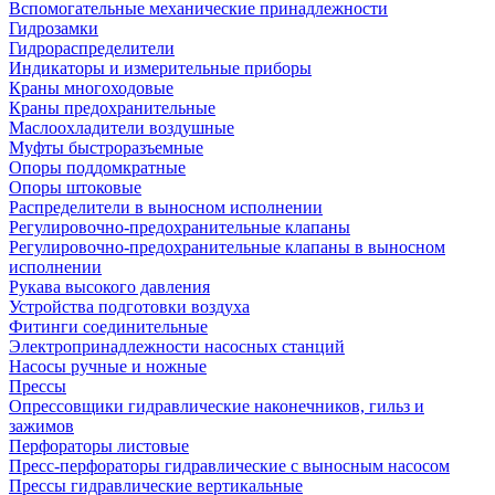
Вспомогательные механические принадлежности
Гидрозамки
Гидрораспределители
Индикаторы и измерительные приборы
Краны многоходовые
Краны предохранительные
Маслоохладители воздушные
Муфты быстроразъемные
Опоры поддомкратные
Опоры штоковые
Распределители в выносном исполнении
Регулировочно-предохранительные клапаны
Регулировочно-предохранительные клапаны в выносном
исполнении
Рукава высокого давления
Устройства подготовки воздуха
Фитинги соединительные
Электропринадлежности насосных станций
Насосы ручные и ножные
Прессы
Опрессовщики гидравлические наконечников, гильз и
зажимов
Перфораторы листовые
Пресс-перфораторы гидравлические с выносным насосом
Прессы гидравлические вертикальные