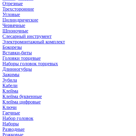
Отрезные
Трехсторонние
Угловые
Цилиндрические
Червячные
Шпоночные
Слесарный инструмент
Электромонтажный комплект
Бокорезы
Вставки-биты
Головки торцевые
Наборы головок торцевых
Длинногубцы
Зажимы
Зубила
Кабели
Клейма
Клейма буквенные
Клейма цифровые
Ключи
Гаечные
Набор головок
Наборы
Разводные
Рожковые