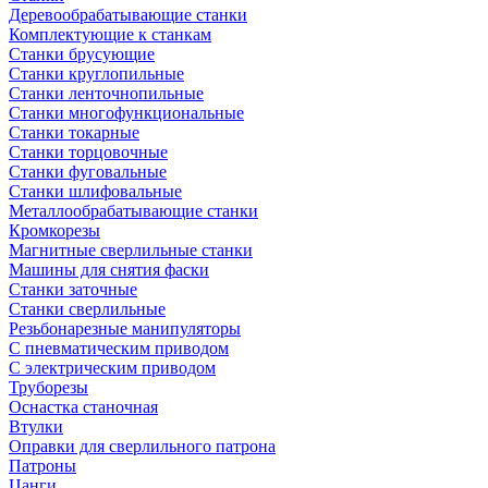
Деревообрабатывающие станки
Комплектующие к станкам
Станки брусующие
Станки круглопильные
Станки ленточнопильные
Станки многофункциональные
Станки токарные
Станки торцовочные
Станки фуговальные
Станки шлифовальные
Металлообрабатывающие станки
Кромкорезы
Магнитные сверлильные станки
Машины для снятия фаски
Станки заточные
Станки сверлильные
Резьбонарезные манипуляторы
С пневматическим приводом
С электрическим приводом
Труборезы
Оснастка станочная
Втулки
Оправки для сверлильного патрона
Патроны
Цанги