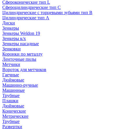
Сфероконические тип L
Сфероцилиндрические тип C
Цилиндрические с торцевыми зубьями тип B
Цилиндрические тип А
Диски
Зенкеры
Зенкеры Weldon 19
Зенкеры к/х
Зенкеры насадные
Зенковки
Коронки по металлу
Ленточные пилы
Метчики
Вороток для метчиков
Гаечные
Дюймовые
Машинно-ручные
Машинные
Трубные
Плашки
Дюймовые
Конические
Метрические
Трубные
Развертки