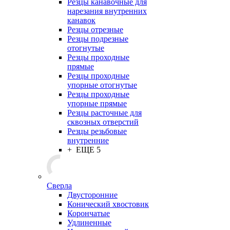
Резцы канавочные для
нарезания внутренних
канавок
Резцы отрезные
Резцы подрезные
отогнутые
Резцы проходные
прямые
Резцы проходные
упорные отогнутые
Резцы проходные
упорные прямые
Резцы расточные для
сквозных отверстий
Резцы резьбовые
внутренние
+ ЕЩЕ 5
Сверла
Двусторонние
Конический хвостовик
Корончатые
Удлиненные