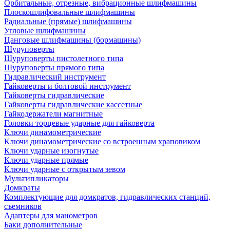
Орбитальные, отрезные, вибрационные шлифмашины
Плоскошлифовальные шлифмашины
Радиальные (прямые) шлифмашины
Угловые шлифмашины
Цанговые шлифмашины (бормашины)
Шуруповерты
Шуруповерты пистолетного типа
Шуруповерты прямого типа
Гидравлический инструмент
Гайковерты и болтовой инструмент
Гайковерты гидравлические
Гайковерты гидравлические кассетные
Гайкодержатели магнитные
Головки торцевые ударные для гайковерта
Ключи динамометрические
Ключи динамометрические со встроенным храповиком
Ключи ударные изогнутые
Ключи ударные прямые
Ключи ударные с открытым зевом
Мультипликаторы
Домкраты
Комплектующие для домкратов, гидравлических станций,
съемников
Адаптеры для манометров
Баки дополнительные