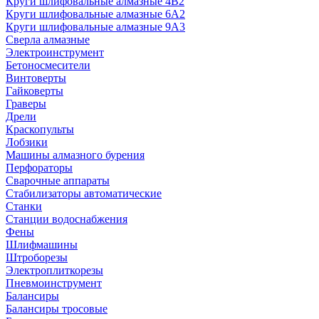
Круги шлифовальные алмазные 4В2
Круги шлифовальные алмазные 6A2
Круги шлифовальные алмазные 9А3
Сверла алмазные
Электроинструмент
Бетоносмесители
Винтоверты
Гайковерты
Граверы
Дрели
Краскопульты
Лобзики
Машины алмазного бурения
Перфораторы
Сварочные аппараты
Стабилизаторы автоматические
Станки
Станции водоснабжения
Фены
Шлифмашины
Штроборезы
Электроплиткорезы
Пневмоинструмент
Балансиры
Балансиры тросовые