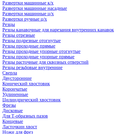
Развертки машинные к/х
Развертки машинные насадные
Развертки машинные ц/х
Развертки ручные ц/х
Резцы
Резцы канавочные для нарезания внутренних канавок
Резцы отрезные
Резцы подрезные отогнутые
Резцы проходные прямые
Резцы проходные упорные отогнутые
Резцы проходные упорные прямые
Резцы расточные для сквозных отверстий
Резцы резьбовые внутренние
Сверла
Двусторонние
Конический хвостовик
Корончатые
Удлиненные
Цилиндрический хвостовик
Фрезы
Дисковые
Для Т-образных пазов
Концевые
Ласточкин хвост
Ножи для фрез