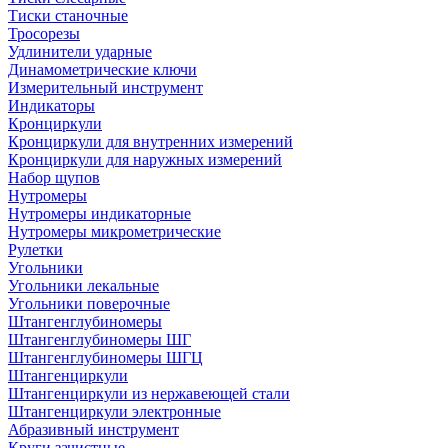
Тиски станочные
Тросорезы
Удлинители ударные
Динамометрические ключи
Измерительный инструмент
Индикаторы
Кронциркули
Кронциркули для внутренних измерений
Кронциркули для наружных измерений
Набор щупов
Нутромеры
Нутромеры индикаторные
Нутромеры микрометрические
Рулетки
Угольники
Угольники лекальные
Угольники поверочные
Штангенглубиномеры
Штангенглубиномеры ШГ
Штангенглубиномеры ШГЦ
Штангенциркули
Штангенциркули из нержавеющей стали
Штангенциркули электронные
Абразивный инструмент
Круги зачистные