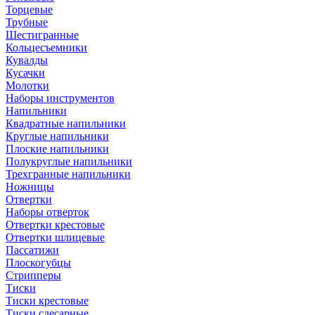
Торцевые
Трубные
Шестигранные
Кольцесъемники
Кувалды
Кусачки
Молотки
Наборы инструментов
Напильники
Квадратные напильники
Круглые напильники
Плоские напильники
Полукруглые напильники
Трехгранные напильники
Ножницы
Отвертки
Наборы отверток
Отвертки крестовые
Отвертки шлицевые
Пассатижи
Плоскогубцы
Стрипперы
Тиски
Тиски крестовые
Тиски слесарные