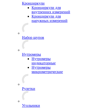
Кронциркули
Кронциркули для
внутренних измерений
Кронциркули для
наружных измерений
Набор щупов
Нутромеры
Нутромеры
индикаторные
Нутромеры
микрометрические
Рулетки
Угольники