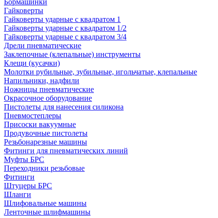
Бормашинки
Гайковерты
Гайковерты ударные с квадратом 1
Гайковерты ударные с квадратом 1/2
Гайковерты ударные с квадратом 3/4
Дрели пневматические
Заклепочные (клепальные) инструменты
Клещи (кусачки)
Молотки рубильные, зубильные, игольчатые, клепальные
Напильники, надфили
Ножницы пневматические
Окрасочное оборудование
Пистолеты для нанесения силикона
Пневмостеплеры
Присоски вакуумные
Продувочные пистолеты
Резьбонарезные машины
Фитинги для пневматических линий
Муфты БРС
Переходники резьбовые
Фитинги
Штуцеры БРС
Шланги
Шлифовальные машины
Ленточные шлифмашины