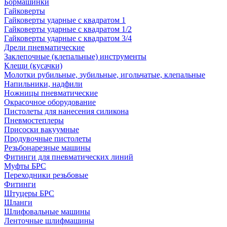
Бормашинки
Гайковерты
Гайковерты ударные с квадратом 1
Гайковерты ударные с квадратом 1/2
Гайковерты ударные с квадратом 3/4
Дрели пневматические
Заклепочные (клепальные) инструменты
Клещи (кусачки)
Молотки рубильные, зубильные, игольчатые, клепальные
Напильники, надфили
Ножницы пневматические
Окрасочное оборудование
Пистолеты для нанесения силикона
Пневмостеплеры
Присоски вакуумные
Продувочные пистолеты
Резьбонарезные машины
Фитинги для пневматических линий
Муфты БРС
Переходники резьбовые
Фитинги
Штуцеры БРС
Шланги
Шлифовальные машины
Ленточные шлифмашины