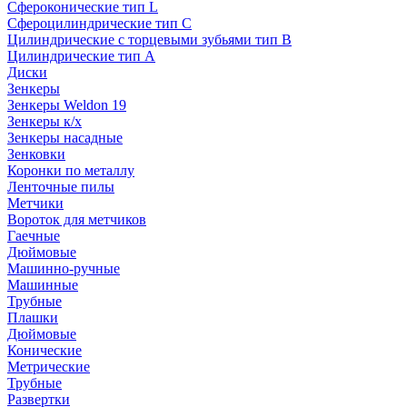
Сфероконические тип L
Сфероцилиндрические тип C
Цилиндрические с торцевыми зубьями тип B
Цилиндрические тип А
Диски
Зенкеры
Зенкеры Weldon 19
Зенкеры к/х
Зенкеры насадные
Зенковки
Коронки по металлу
Ленточные пилы
Метчики
Вороток для метчиков
Гаечные
Дюймовые
Машинно-ручные
Машинные
Трубные
Плашки
Дюймовые
Конические
Метрические
Трубные
Развертки