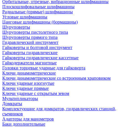
Орбитальные, отрезные, вибрационные шлифмашины
Плоскошлифовальные шлифмашины
Радиальные (прямые) шлифмашины
Угловые шлифмашины
Цанговые шлифмашины (бормашины)
Шуруповерты
Шуруповерты пистолетного типа
Шуруповерты прямого типа
Гидравлический инструмент
Гайковерты и болтовой инструмент
Гайковерты гидравлические
Гайковерты гидравлические кассетные
Гайкодержатели магнитные
Головки торцевые ударные для гайковерта
Ключи динамометрические
Ключи динамометрические со встроенным храповиком
Ключи ударные изогнутые
Ключи ударные прямые
Ключи ударные с открытым зевом
Мультипликаторы
Домкраты
Комплектующие для домкратов, гидравлических станций,
съемников
Адаптеры для манометров
Баки дополнительные