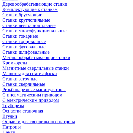
Деревообрабатывающие станки
Комплектующие к станкам
Станки брусующие
Станки круглопильные
Станки ленточнопильные
Станки многофункциональные
Станки токарные
Станки торцовочные
Станки фуговальные
Станки шлифовальные
Металлообрабатывающие станки
Кромкорезы
Магнитные сверлильные станки
Машины для снятия фаски
Станки заточные
Станки сверлильные
Резьбонарезные манипуляторы
С пневматическим приводом
С электрическим приводом
Труборезы
Оснастка станочная
Втулки
Оправки для сверлильного патрона
Патроны
Цанги