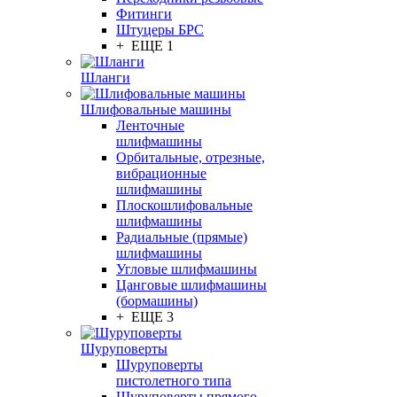
Фитинги
Штуцеры БРС
+ ЕЩЕ 1
Шланги
Шлифовальные машины
Ленточные
шлифмашины
Орбитальные, отрезные,
вибрационные
шлифмашины
Плоскошлифовальные
шлифмашины
Радиальные (прямые)
шлифмашины
Угловые шлифмашины
Цанговые шлифмашины
(бормашины)
+ ЕЩЕ 3
Шуруповерты
Шуруповерты
пистолетного типа
Шуруповерты прямого