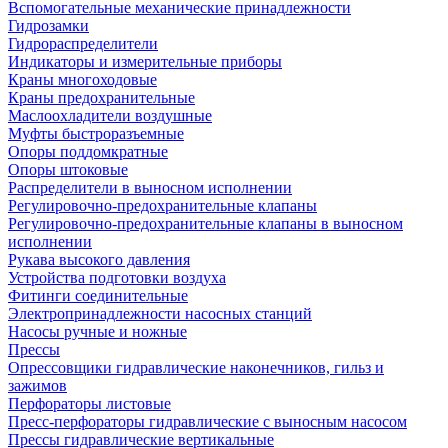
Вспомогательные механические принадлежности
Гидрозамки
Гидрораспределители
Индикаторы и измерительные приборы
Краны многоходовые
Краны предохранительные
Маслоохладители воздушные
Муфты быстроразъемные
Опоры поддомкратные
Опоры штоковые
Распределители в выносном исполнении
Регулировочно-предохранительные клапаны
Регулировочно-предохранительные клапаны в выносном
исполнении
Рукава высокого давления
Устройства подготовки воздуха
Фитинги соединительные
Электропринадлежности насосных станций
Насосы ручные и ножные
Прессы
Опрессовщики гидравлические наконечников, гильз и
зажимов
Перфораторы листовые
Пресс-перфораторы гидравлические с выносным насосом
Прессы гидравлические вертикальные