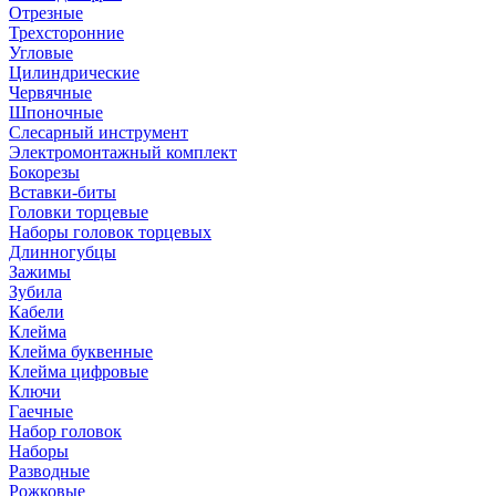
Отрезные
Трехсторонние
Угловые
Цилиндрические
Червячные
Шпоночные
Слесарный инструмент
Электромонтажный комплект
Бокорезы
Вставки-биты
Головки торцевые
Наборы головок торцевых
Длинногубцы
Зажимы
Зубила
Кабели
Клейма
Клейма буквенные
Клейма цифровые
Ключи
Гаечные
Набор головок
Наборы
Разводные
Рожковые