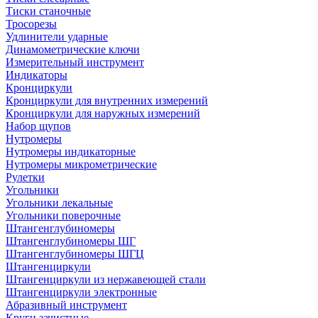
Тиски станочные
Тросорезы
Удлинители ударные
Динамометрические ключи
Измерительный инструмент
Индикаторы
Кронциркули
Кронциркули для внутренних измерений
Кронциркули для наружных измерений
Набор щупов
Нутромеры
Нутромеры индикаторные
Нутромеры микрометрические
Рулетки
Угольники
Угольники лекальные
Угольники поверочные
Штангенглубиномеры
Штангенглубиномеры ШГ
Штангенглубиномеры ШГЦ
Штангенциркули
Штангенциркули из нержавеющей стали
Штангенциркули электронные
Абразивный инструмент
Круги зачистные