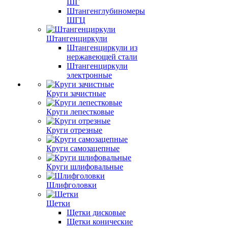
ШГ
Штангенглубиномеры
ШГЦ
Штангенциркули
Штангенциркули из
нержавеющей стали
Штангенциркули
электронные
Круги зачистные
Круги лепестковые
Круги отрезные
Круги самозацепные
Круги шлифовальные
Шлифголовки
Щетки
Щетки дисковые
Щетки конические