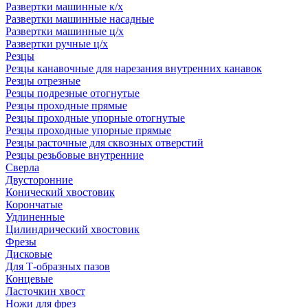
Развертки машинные к/х
Развертки машинные насадные
Развертки машинные ц/х
Развертки ручные ц/х
Резцы
Резцы канавочные для нарезания внутренних канавок
Резцы отрезные
Резцы подрезные отогнутые
Резцы проходные прямые
Резцы проходные упорные отогнутые
Резцы проходные упорные прямые
Резцы расточные для сквозных отверстий
Резцы резьбовые внутренние
Сверла
Двусторонние
Конический хвостовик
Корончатые
Удлиненные
Цилиндрический хвостовик
Фрезы
Дисковые
Для Т-образных пазов
Концевые
Ласточкин хвост
Ножи для фрез