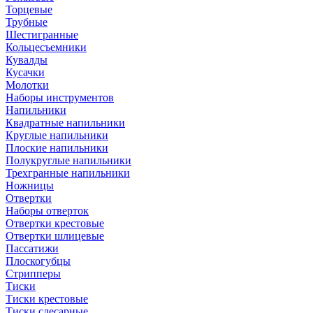
Торцевые
Трубные
Шестигранные
Кольцесъемники
Кувалды
Кусачки
Молотки
Наборы инструментов
Напильники
Квадратные напильники
Круглые напильники
Плоские напильники
Полукруглые напильники
Трехгранные напильники
Ножницы
Отвертки
Наборы отверток
Отвертки крестовые
Отвертки шлицевые
Пассатижи
Плоскогубцы
Стрипперы
Тиски
Тиски крестовые
Тиски слесарные