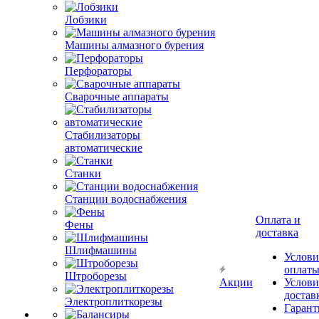
Лобзики
Машины алмазного бурения
Перфораторы
Сварочные аппараты
Стабилизаторы
автоматические
Станки
Станции водоснабжения
Оплата и
Фены
доставка
Шлифмашины
Услови
оплат
Штроборезы
Акции
Услови
достав
Электроплиткорезы
Гарант