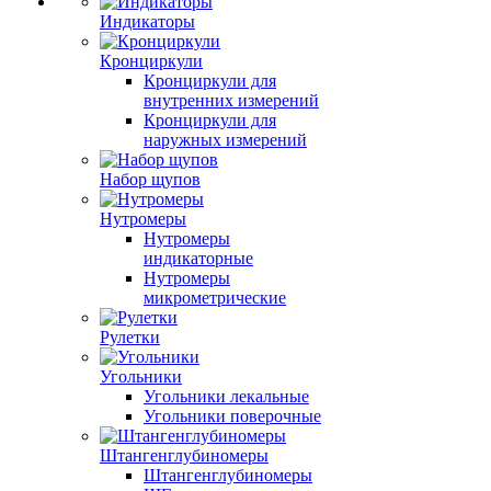
Индикаторы
Кронциркули
Кронциркули для
внутренних измерений
Кронциркули для
наружных измерений
Набор щупов
Нутромеры
Нутромеры
индикаторные
Нутромеры
микрометрические
Рулетки
Угольники
Угольники лекальные
Угольники поверочные
Штангенглубиномеры
Штангенглубиномеры