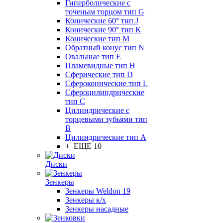
Гиперболические с
точеным торцом тип G
Конические 60° тип J
Конические 90° тип K
Конические тип M
Обратный конус тип N
Овальные тип E
Пламевидные тип H
Сферические тип D
Сфероконические тип L
Сфероцилиндрические
тип C
Цилиндрические с
торцевыми зубьями тип
B
Цилиндрические тип А
+ ЕЩЕ 10
Диски
Зенкеры
Зенкеры Weldon 19
Зенкеры к/х
Зенкеры насадные