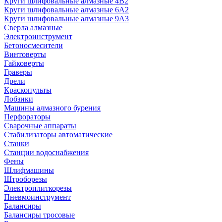
Круги шлифовальные алмазные 4В2
Круги шлифовальные алмазные 6A2
Круги шлифовальные алмазные 9А3
Сверла алмазные
Электроинструмент
Бетоносмесители
Винтоверты
Гайковерты
Граверы
Дрели
Краскопульты
Лобзики
Машины алмазного бурения
Перфораторы
Сварочные аппараты
Стабилизаторы автоматические
Станки
Станции водоснабжения
Фены
Шлифмашины
Штроборезы
Электроплиткорезы
Пневмоинструмент
Балансиры
Балансиры тросовые