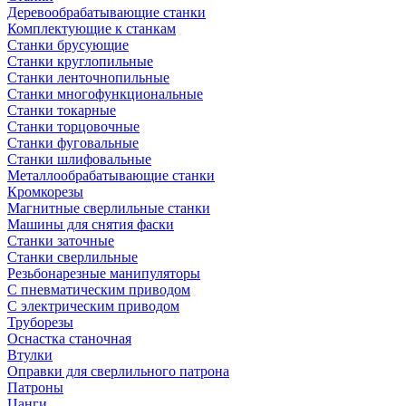
Деревообрабатывающие станки
Комплектующие к станкам
Станки брусующие
Станки круглопильные
Станки ленточнопильные
Станки многофункциональные
Станки токарные
Станки торцовочные
Станки фуговальные
Станки шлифовальные
Металлообрабатывающие станки
Кромкорезы
Магнитные сверлильные станки
Машины для снятия фаски
Станки заточные
Станки сверлильные
Резьбонарезные манипуляторы
С пневматическим приводом
С электрическим приводом
Труборезы
Оснастка станочная
Втулки
Оправки для сверлильного патрона
Патроны
Цанги