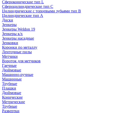
Сфероконические тип L
Сфероцилиндрические тип C
Цилиндрические с торцевыми зубьями тип B
Цилиндрические тип А
Диски
Зенкеры
Зенкеры Weldon 19
Зенкеры к/х
Зенкеры насадные
Зенковки
Коронки по металлу
Ленточные пилы
Метчики
Вороток для метчиков
Гаечные
Дюймовые
Машинно-ручные
Машинные
Трубные
Плашки
Дюймовые
Конические
Метрические
Трубные
Развертки