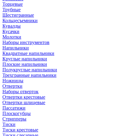
Торцевые
Трубные
Шестигранные
Кольцесъемники
Кувалды
Кусачки
Молотки
Наборы инструментов
Напильники
Квадратные напильники
Круглые напильники
Плоские напильники
Полукруглые напильники
Трехгранные напильники
Ножницы
Отвертки
Наборы отверток
Отвертки крестовые
Отвертки шлицевые
Пассатижи
Плоскогубцы
Стрипперы
Тиски
Тиски крестовые
Тиски слесарные