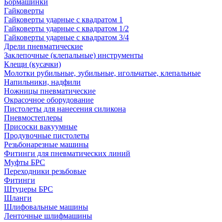
Бормашинки
Гайковерты
Гайковерты ударные с квадратом 1
Гайковерты ударные с квадратом 1/2
Гайковерты ударные с квадратом 3/4
Дрели пневматические
Заклепочные (клепальные) инструменты
Клещи (кусачки)
Молотки рубильные, зубильные, игольчатые, клепальные
Напильники, надфили
Ножницы пневматические
Окрасочное оборудование
Пистолеты для нанесения силикона
Пневмостеплеры
Присоски вакуумные
Продувочные пистолеты
Резьбонарезные машины
Фитинги для пневматических линий
Муфты БРС
Переходники резьбовые
Фитинги
Штуцеры БРС
Шланги
Шлифовальные машины
Ленточные шлифмашины