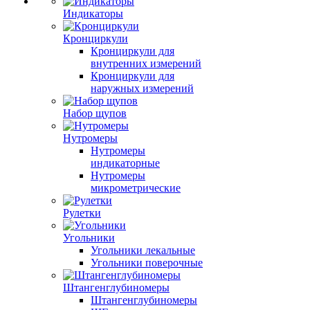
Индикаторы
Кронциркули
Кронциркули для
внутренних измерений
Кронциркули для
наружных измерений
Набор щупов
Нутромеры
Нутромеры
индикаторные
Нутромеры
микрометрические
Рулетки
Угольники
Угольники лекальные
Угольники поверочные
Штангенглубиномеры
Штангенглубиномеры