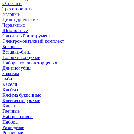
Отрезные
Трехсторонние
Угловые
Цилиндрические
Червячные
Шпоночные
Слесарный инструмент
Электромонтажный комплект
Бокорезы
Вставки-биты
Головки торцевые
Наборы головок торцевых
Длинногубцы
Зажимы
Зубила
Кабели
Клейма
Клейма буквенные
Клейма цифровые
Ключи
Гаечные
Набор головок
Наборы
Разводные
Рожковые