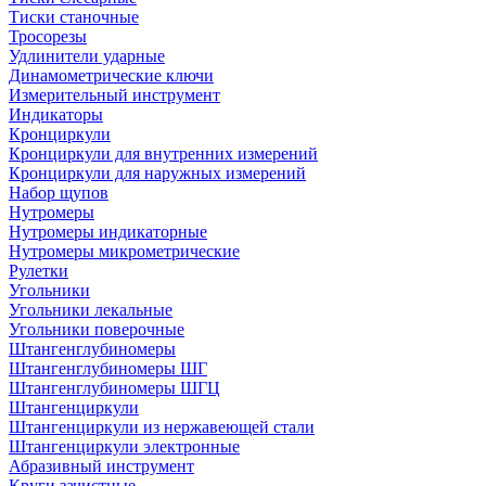
Тиски станочные
Тросорезы
Удлинители ударные
Динамометрические ключи
Измерительный инструмент
Индикаторы
Кронциркули
Кронциркули для внутренних измерений
Кронциркули для наружных измерений
Набор щупов
Нутромеры
Нутромеры индикаторные
Нутромеры микрометрические
Рулетки
Угольники
Угольники лекальные
Угольники поверочные
Штангенглубиномеры
Штангенглубиномеры ШГ
Штангенглубиномеры ШГЦ
Штангенциркули
Штангенциркули из нержавеющей стали
Штангенциркули электронные
Абразивный инструмент
Круги зачистные