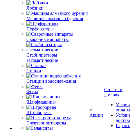
Лобзики
Машины алмазного бурения
Перфораторы
Сварочные аппараты
Стабилизаторы
автоматические
Станки
Станции водоснабжения
Оплата и
Фены
доставка
Шлифмашины
Услови
оплат
Штроборезы
Акции
Услови
достав
Электроплиткорезы
Гарант