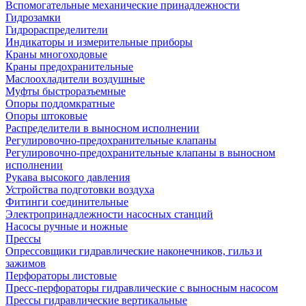
Вспомогательные механические принадлежности
Гидрозамки
Гидрораспределители
Индикаторы и измерительные приборы
Краны многоходовые
Краны предохранительные
Маслоохладители воздушные
Муфты быстроразъемные
Опоры поддомкратные
Опоры штоковые
Распределители в выносном исполнении
Регулировочно-предохранительные клапаны
Регулировочно-предохранительные клапаны в выносном
исполнении
Рукава высокого давления
Устройства подготовки воздуха
Фитинги соединительные
Электропринадлежности насосных станций
Насосы ручные и ножные
Прессы
Опрессовщики гидравлические наконечников, гильз и
зажимов
Перфораторы листовые
Пресс-перфораторы гидравлические с выносным насосом
Прессы гидравлические вертикальные