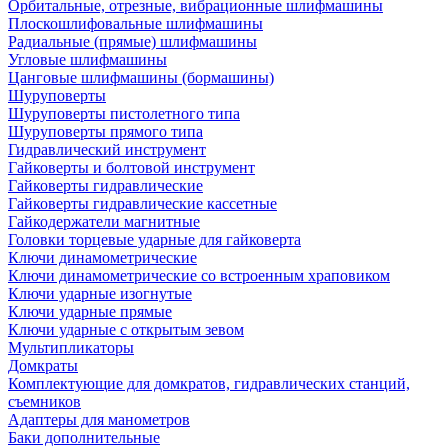
Орбитальные, отрезные, вибрационные шлифмашины
Плоскошлифовальные шлифмашины
Радиальные (прямые) шлифмашины
Угловые шлифмашины
Цанговые шлифмашины (бормашины)
Шуруповерты
Шуруповерты пистолетного типа
Шуруповерты прямого типа
Гидравлический инструмент
Гайковерты и болтовой инструмент
Гайковерты гидравлические
Гайковерты гидравлические кассетные
Гайкодержатели магнитные
Головки торцевые ударные для гайковерта
Ключи динамометрические
Ключи динамометрические со встроенным храповиком
Ключи ударные изогнутые
Ключи ударные прямые
Ключи ударные с открытым зевом
Мультипликаторы
Домкраты
Комплектующие для домкратов, гидравлических станций,
съемников
Адаптеры для манометров
Баки дополнительные