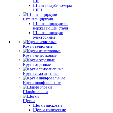
ШГ
Штангенглубиномеры
ШГЦ
Штангенциркули
Штангенциркули из
нержавеющей стали
Штангенциркули
электронные
Круги зачистные
Круги лепестковые
Круги отрезные
Круги самозацепные
Круги шлифовальные
Шлифголовки
Щетки
Щетки дисковые
Щетки конические