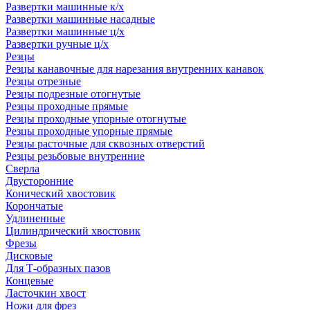
Развертки машинные к/х
Развертки машинные насадные
Развертки машинные ц/х
Развертки ручные ц/х
Резцы
Резцы канавочные для нарезания внутренних канавок
Резцы отрезные
Резцы подрезные отогнутые
Резцы проходные прямые
Резцы проходные упорные отогнутые
Резцы проходные упорные прямые
Резцы расточные для сквозных отверстий
Резцы резьбовые внутренние
Сверла
Двусторонние
Конический хвостовик
Корончатые
Удлиненные
Цилиндрический хвостовик
Фрезы
Дисковые
Для Т-образных пазов
Концевые
Ласточкин хвост
Ножи для фрез