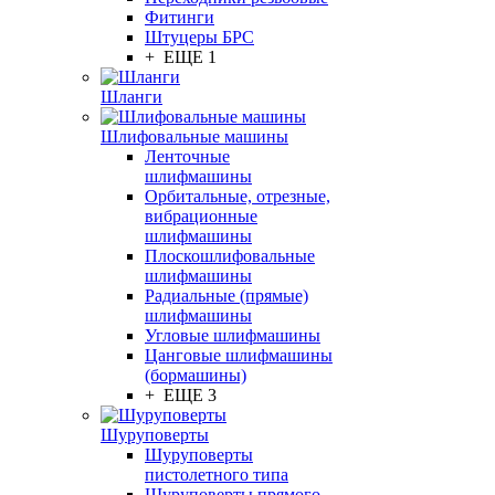
Фитинги
Штуцеры БРС
+ ЕЩЕ 1
Шланги
Шлифовальные машины
Ленточные
шлифмашины
Орбитальные, отрезные,
вибрационные
шлифмашины
Плоскошлифовальные
шлифмашины
Радиальные (прямые)
шлифмашины
Угловые шлифмашины
Цанговые шлифмашины
(бормашины)
+ ЕЩЕ 3
Шуруповерты
Шуруповерты
пистолетного типа
Шуруповерты прямого