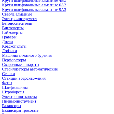
Круги шлифовальные алмазные 4В2
Круги шлифовальные алмазные 6A2
Круги шлифовальные алмазные 9А3
Сверла алмазные
Электроинструмент
Бетоносмесители
Винтоверты
Гайковерты
Граверы
Дрели
Краскопульты
Лобзики
Машины алмазного бурения
Перфораторы
Сварочные аппараты
Стабилизаторы автоматические
Станки
Станции водоснабжения
Фены
Шлифмашины
Штроборезы
Электроплиткорезы
Пневмоинструмент
Балансиры
Балансиры тросовые