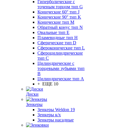
Гиперболические с
точеным торцом тип G
Конические 60° тип J
Конические 90° тип K
Конические тип M
Обратный конус тип N
Овальные тип E
Пламевидные тип H
Сферические тип D
Сфероконические тип L
Сфероцилиндрические
тип C
Цилиндрические с
торцевыми зубьями тип
B
Цилиндрические тип А
+ ЕЩЕ 10
Диски
Зенкеры
Зенкеры Weldon 19
Зенкеры к/х
Зенкеры насадные