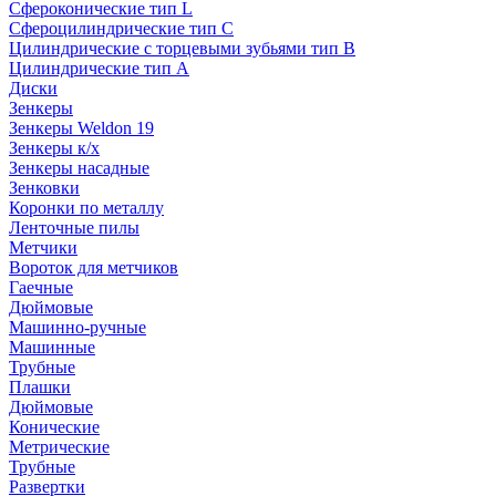
Сфероконические тип L
Сфероцилиндрические тип C
Цилиндрические с торцевыми зубьями тип B
Цилиндрические тип А
Диски
Зенкеры
Зенкеры Weldon 19
Зенкеры к/х
Зенкеры насадные
Зенковки
Коронки по металлу
Ленточные пилы
Метчики
Вороток для метчиков
Гаечные
Дюймовые
Машинно-ручные
Машинные
Трубные
Плашки
Дюймовые
Конические
Метрические
Трубные
Развертки