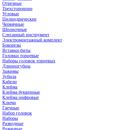
Отрезные
Трехсторонние
Угловые
Цилиндрические
Червячные
Шпоночные
Слесарный инструмент
Электромонтажный комплект
Бокорезы
Вставки-биты
Головки торцевые
Наборы головок торцевых
Длинногубцы
Зажимы
Зубила
Кабели
Клейма
Клейма буквенные
Клейма цифровые
Ключи
Гаечные
Набор головок
Наборы
Разводные
Рожковые