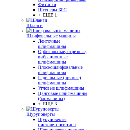
Фитинги
Штуцеры БРС
+ ЕЩЕ 1
Шланги
Шлифовальные машины
Ленточные
шлифмашины
Орбитальные, отрезные,
вибрационные
шлифмашины
Плоскошлифовальные
шлифмашины
Радиальные (прямые)
шлифмашины
Угловые шлифмашины
Цанговые шлифмашины
(бормашины)
+ ЕЩЕ 3
Шуруповерты
Шуруповерты
пистолетного типа
Шуруповерты прямого