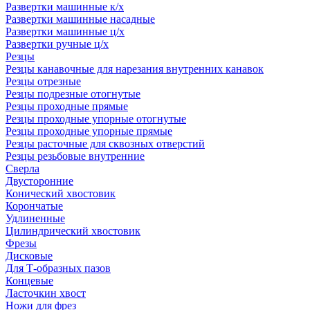
Развертки машинные к/х
Развертки машинные насадные
Развертки машинные ц/х
Развертки ручные ц/х
Резцы
Резцы канавочные для нарезания внутренних канавок
Резцы отрезные
Резцы подрезные отогнутые
Резцы проходные прямые
Резцы проходные упорные отогнутые
Резцы проходные упорные прямые
Резцы расточные для сквозных отверстий
Резцы резьбовые внутренние
Сверла
Двусторонние
Конический хвостовик
Корончатые
Удлиненные
Цилиндрический хвостовик
Фрезы
Дисковые
Для Т-образных пазов
Концевые
Ласточкин хвост
Ножи для фрез