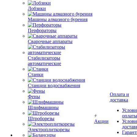
Лобзики
Машины алмазного бурения
Перфораторы
Сварочные аппараты
Стабилизаторы
автоматические
Станки
Станции водоснабжения
Оплата и
Фены
доставка
Шлифмашины
Услови
оплат
Штроборезы
Акции
Услови
достав
Электроплиткорезы
Гарант