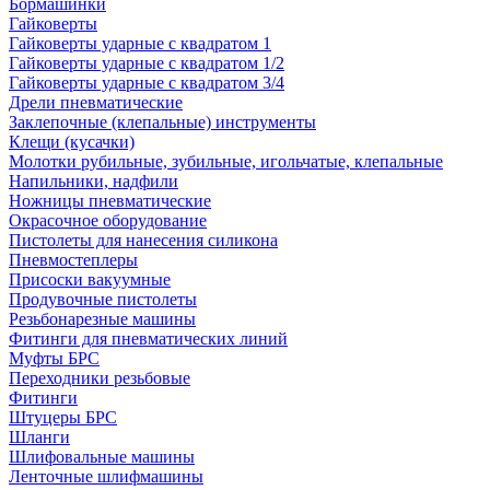
Бормашинки
Гайковерты
Гайковерты ударные с квадратом 1
Гайковерты ударные с квадратом 1/2
Гайковерты ударные с квадратом 3/4
Дрели пневматические
Заклепочные (клепальные) инструменты
Клещи (кусачки)
Молотки рубильные, зубильные, игольчатые, клепальные
Напильники, надфили
Ножницы пневматические
Окрасочное оборудование
Пистолеты для нанесения силикона
Пневмостеплеры
Присоски вакуумные
Продувочные пистолеты
Резьбонарезные машины
Фитинги для пневматических линий
Муфты БРС
Переходники резьбовые
Фитинги
Штуцеры БРС
Шланги
Шлифовальные машины
Ленточные шлифмашины