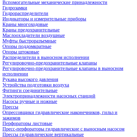
Вспомогательные механические принадлежности
Гидрозамки
Гидрораспределители
Индикаторы и измерительные приборы
Краны многоходовые
Краны предохранительные
Маслоохладители воздушные
Муфты быстроразъемные
Опоры поддомкратные
Опоры штоковые
Распределители в выносном исполнении
Регулировочно-предохранительные клапаны
Регулировочно-предохранительные клапаны в выносном
исполнении
Рукава высокого давления
Устройства подготовки воздуха
Фитинги соединительные
Электропринадлежности насосных станций
Насосы ручные и ножные
Прессы
Опрессовщики гидравлические наконечников, гильз и
зажимов
Перфораторы листовые
Пресс-перфораторы гидравлические с выносным насосом
Прессы гидравлические вертикальные