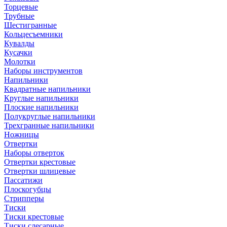
Торцевые
Трубные
Шестигранные
Кольцесъемники
Кувалды
Кусачки
Молотки
Наборы инструментов
Напильники
Квадратные напильники
Круглые напильники
Плоские напильники
Полукруглые напильники
Трехгранные напильники
Ножницы
Отвертки
Наборы отверток
Отвертки крестовые
Отвертки шлицевые
Пассатижи
Плоскогубцы
Стрипперы
Тиски
Тиски крестовые
Тиски слесарные