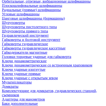
Орбитальные, отрезные, вибрационные шлифмашины
Плоскошлифовальные шлифмашины
Радиальные (прямые) шлифмашины
Угловые шлифмашины
Цанговые шлифмашины (бормашины)
Шуруповерты
Шуруповерты пистолетного типа
Шуруповерты прямого типа
Гидравлический инструмент
Гайковерты и болтовой инструмент
Гайковерты гидравлические
Гайковерты гидравлические кассетные
Гайкодержатели магнитные
Головки торцевые ударные для гайковерта
Ключи динамометрические
Ключи динамометрические со встроенным храповиком
Ключи ударные изогнутые
Ключи ударные прямые
Ключи ударные с открытым зевом
Мультипликаторы
Домкраты
Комплектующие для домкратов, гидравлических станций,
съемников
Адаптеры для манометров
Баки дополнительные