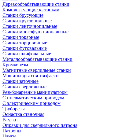
Деревообрабатывающие станки
Комплектующие к станкам
Станки брусующие
Станки круглопильные
Станки ленточнопильные
Станки многофункциональные
Станки токарные
Станки торцовочные
Станки фуговальные
Станки шлифовальные
Металлообрабатывающие станки
Кромкорезы
Магнитные сверлильные станки
Машины для снятия фаски
Станки заточные
Станки сверлильные
Резьбонарезные манипуляторы
С пневматическим приводом
С электрическим приводом
Труборезы
Оснастка станочная
Втулки
Оправки для сверлильного патрона
Патроны
Цанги