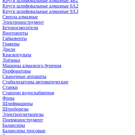
Круги шлифовальные алмазные 4В2
Круги шлифовальные алмазные 6A2
Круги шлифовальные алмазные 9А3
Сверла алмазные
Электроинструмент
Бетоносмесители
Винтоверты
Гайковерты
Граверы
Дрели
Краскопульты
Лобзики
Машины алмазного бурения
Перфораторы
Сварочные аппараты
Стабилизаторы автоматические
Станки
Станции водоснабжения
Фены
Шлифмашины
Штроборезы
Электроплиткорезы
Пневмоинструмент
Балансиры
Балансиры тросовые