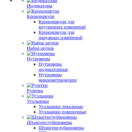
Индикаторы
Кронциркули
Кронциркули для
внутренних измерений
Кронциркули для
наружных измерений
Набор щупов
Нутромеры
Нутромеры
индикаторные
Нутромеры
микрометрические
Рулетки
Угольники
Угольники лекальные
Угольники поверочные
Штангенглубиномеры
Штангенглубиномеры