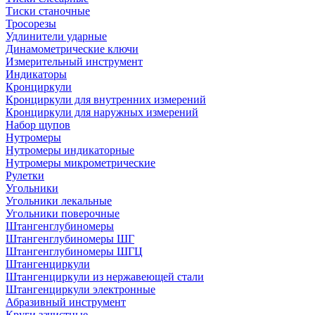
Тиски станочные
Тросорезы
Удлинители ударные
Динамометрические ключи
Измерительный инструмент
Индикаторы
Кронциркули
Кронциркули для внутренних измерений
Кронциркули для наружных измерений
Набор щупов
Нутромеры
Нутромеры индикаторные
Нутромеры микрометрические
Рулетки
Угольники
Угольники лекальные
Угольники поверочные
Штангенглубиномеры
Штангенглубиномеры ШГ
Штангенглубиномеры ШГЦ
Штангенциркули
Штангенциркули из нержавеющей стали
Штангенциркули электронные
Абразивный инструмент
Круги зачистные