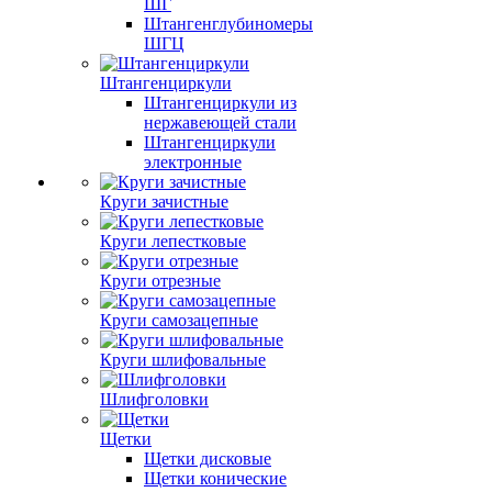
ШГ
Штангенглубиномеры
ШГЦ
Штангенциркули
Штангенциркули из
нержавеющей стали
Штангенциркули
электронные
Круги зачистные
Круги лепестковые
Круги отрезные
Круги самозацепные
Круги шлифовальные
Шлифголовки
Щетки
Щетки дисковые
Щетки конические