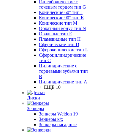
Гиперболические с
точеным торцом тип G
Конические 60° тип J
Конические 90° тип K
Конические тип M
Обратный конус тип N
Овальные тип E
Пламевидные тип H
Сферические тип D
Сфероконические тип L
Сфероцилиндрические
тип C
Цилиндрические с
торцевыми зубьями тип
B
Цилиндрические тип А
+ ЕЩЕ 10
Диски
Зенкеры
Зенкеры Weldon 19
Зенкеры к/х
Зенкеры насадные