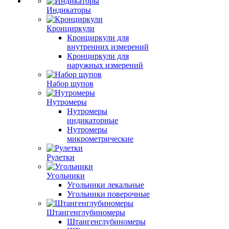
Индикаторы
Кронциркули
Кронциркули для
внутренних измерений
Кронциркули для
наружных измерений
Набор щупов
Нутромеры
Нутромеры
индикаторные
Нутромеры
микрометрические
Рулетки
Угольники
Угольники лекальные
Угольники поверочные
Штангенглубиномеры
Штангенглубиномеры