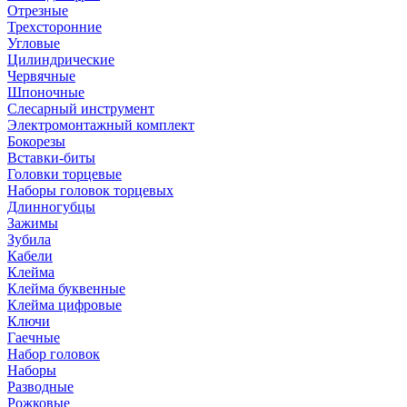
Отрезные
Трехсторонние
Угловые
Цилиндрические
Червячные
Шпоночные
Слесарный инструмент
Электромонтажный комплект
Бокорезы
Вставки-биты
Головки торцевые
Наборы головок торцевых
Длинногубцы
Зажимы
Зубила
Кабели
Клейма
Клейма буквенные
Клейма цифровые
Ключи
Гаечные
Набор головок
Наборы
Разводные
Рожковые