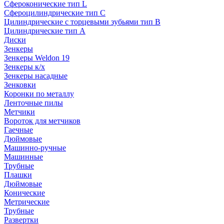
Сфероконические тип L
Сфероцилиндрические тип C
Цилиндрические с торцевыми зубьями тип B
Цилиндрические тип А
Диски
Зенкеры
Зенкеры Weldon 19
Зенкеры к/х
Зенкеры насадные
Зенковки
Коронки по металлу
Ленточные пилы
Метчики
Вороток для метчиков
Гаечные
Дюймовые
Машинно-ручные
Машинные
Трубные
Плашки
Дюймовые
Конические
Метрические
Трубные
Развертки