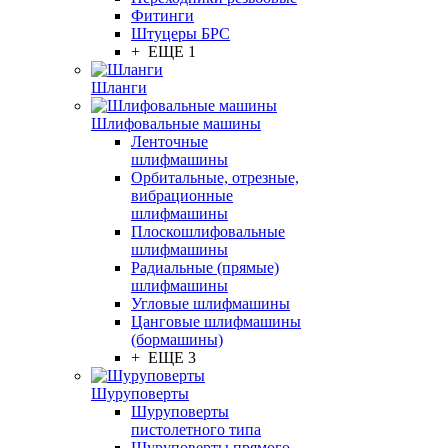
Фитинги
Штуцеры БРС
+ ЕЩЕ 1
Шланги
Шлифовальные машины
Ленточные
шлифмашины
Орбитальные, отрезные,
вибрационные
шлифмашины
Плоскошлифовальные
шлифмашины
Радиальные (прямые)
шлифмашины
Угловые шлифмашины
Цанговые шлифмашины
(бормашины)
+ ЕЩЕ 3
Шуруповерты
Шуруповерты
пистолетного типа
Шуруповерты прямого