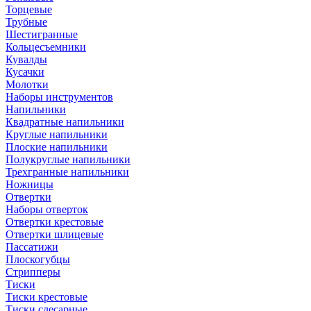
Торцевые
Трубные
Шестигранные
Кольцесъемники
Кувалды
Кусачки
Молотки
Наборы инструментов
Напильники
Квадратные напильники
Круглые напильники
Плоские напильники
Полукруглые напильники
Трехгранные напильники
Ножницы
Отвертки
Наборы отверток
Отвертки крестовые
Отвертки шлицевые
Пассатижи
Плоскогубцы
Стрипперы
Тиски
Тиски крестовые
Тиски слесарные