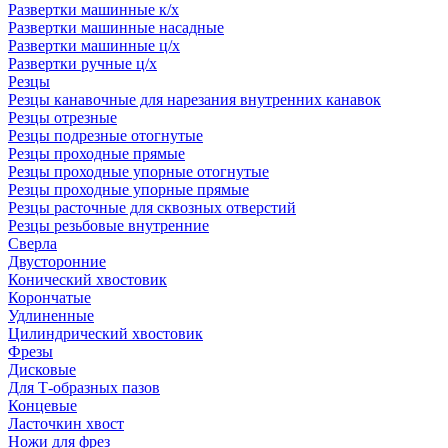
Развертки машинные к/х
Развертки машинные насадные
Развертки машинные ц/х
Развертки ручные ц/х
Резцы
Резцы канавочные для нарезания внутренних канавок
Резцы отрезные
Резцы подрезные отогнутые
Резцы проходные прямые
Резцы проходные упорные отогнутые
Резцы проходные упорные прямые
Резцы расточные для сквозных отверстий
Резцы резьбовые внутренние
Сверла
Двусторонние
Конический хвостовик
Корончатые
Удлиненные
Цилиндрический хвостовик
Фрезы
Дисковые
Для Т-образных пазов
Концевые
Ласточкин хвост
Ножи для фрез