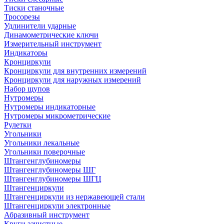
Тиски станочные
Тросорезы
Удлинители ударные
Динамометрические ключи
Измерительный инструмент
Индикаторы
Кронциркули
Кронциркули для внутренних измерений
Кронциркули для наружных измерений
Набор щупов
Нутромеры
Нутромеры индикаторные
Нутромеры микрометрические
Рулетки
Угольники
Угольники лекальные
Угольники поверочные
Штангенглубиномеры
Штангенглубиномеры ШГ
Штангенглубиномеры ШГЦ
Штангенциркули
Штангенциркули из нержавеющей стали
Штангенциркули электронные
Абразивный инструмент
Круги зачистные