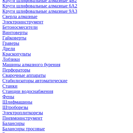
Круги шлифовальные алмазные 4В2
Круги шлифовальные алмазные 6A2
Круги шлифовальные алмазные 9А3
Сверла алмазные
Электроинструмент
Бетоносмесители
Винтоверты
Гайковерты
Граверы
Дрели
Краскопульты
Лобзики
Машины алмазного бурения
Перфораторы
Сварочные аппараты
Стабилизаторы автоматические
Станки
Станции водоснабжения
Фены
Шлифмашины
Штроборезы
Электроплиткорезы
Пневмоинструмент
Балансиры
Балансиры тросовые