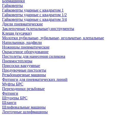
Бормашинки
Гайковерты
Гайковерты ударные с квадратом 1
Гайковерты ударные с квадратом 1/2
Гайковерты ударные с квадратом 3/4
Дрели пневматические
Заклепочные (клепальные) инструменты
Клещи (кусачки)
Молотки рубильные, зубильные, игольчатые, клепальные
Напильники, надфили
Ножницы пневматические
Окрасочное оборудование
Пистолеты для нанесения силикона
Пневмостеплеры
Присоски вакуумные
Продувочные пистолеты
Резьбонарезные машины
Фитинги для пневматических линий
Муфты БРС
Переходники резьбовые
Фитинги
Штуцеры БРС
Шланги
Шлифовальные машины
Ленточные шлифмашины