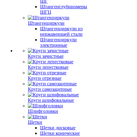
ШГ
Штангенглубиномеры
ШГЦ
Штангенциркули
Штангенциркули из
нержавеющей стали
Штангенциркули
электронные
Круги зачистные
Круги лепестковые
Круги отрезные
Круги самозацепные
Круги шлифовальные
Шлифголовки
Щетки
Щетки дисковые
Щетки конические