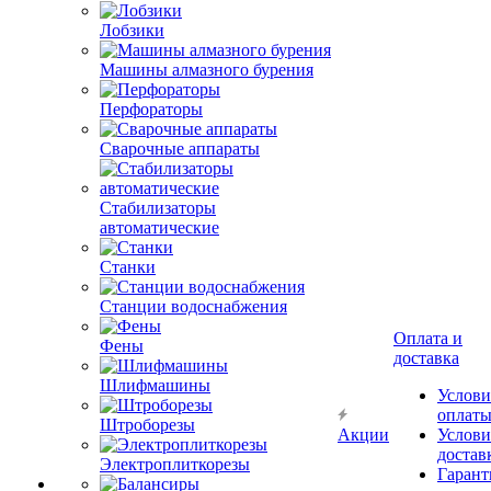
Лобзики
Машины алмазного бурения
Перфораторы
Сварочные аппараты
Стабилизаторы
автоматические
Станки
Станции водоснабжения
Оплата и
Фены
доставка
Шлифмашины
Услови
оплат
Штроборезы
Акции
Услови
достав
Электроплиткорезы
Гарант