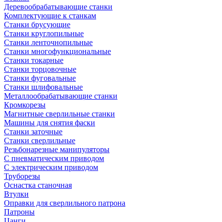
Деревообрабатывающие станки
Комплектующие к станкам
Станки брусующие
Станки круглопильные
Станки ленточнопильные
Станки многофункциональные
Станки токарные
Станки торцовочные
Станки фуговальные
Станки шлифовальные
Металлообрабатывающие станки
Кромкорезы
Магнитные сверлильные станки
Машины для снятия фаски
Станки заточные
Станки сверлильные
Резьбонарезные манипуляторы
С пневматическим приводом
С электрическим приводом
Труборезы
Оснастка станочная
Втулки
Оправки для сверлильного патрона
Патроны
Цанги