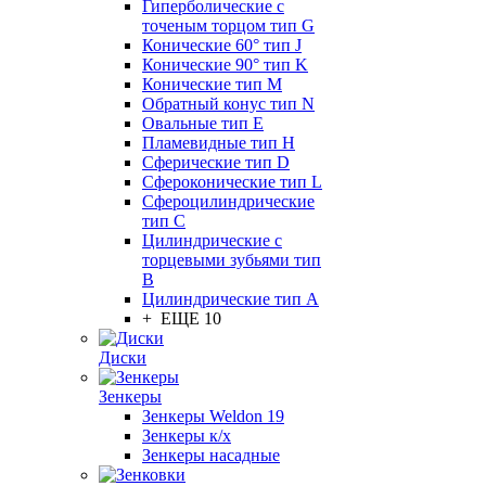
Гиперболические с
точеным торцом тип G
Конические 60° тип J
Конические 90° тип K
Конические тип M
Обратный конус тип N
Овальные тип E
Пламевидные тип H
Сферические тип D
Сфероконические тип L
Сфероцилиндрические
тип C
Цилиндрические с
торцевыми зубьями тип
B
Цилиндрические тип А
+ ЕЩЕ 10
Диски
Зенкеры
Зенкеры Weldon 19
Зенкеры к/х
Зенкеры насадные