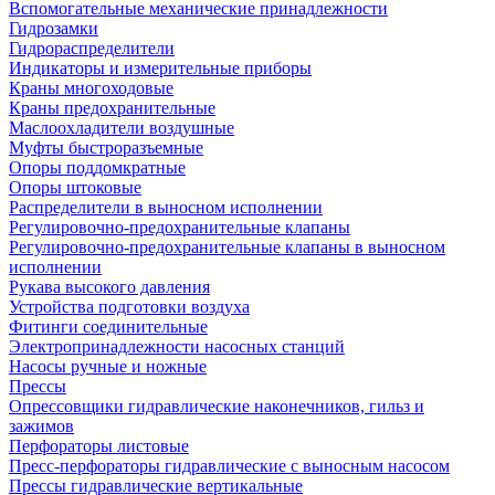
Вспомогательные механические принадлежности
Гидрозамки
Гидрораспределители
Индикаторы и измерительные приборы
Краны многоходовые
Краны предохранительные
Маслоохладители воздушные
Муфты быстроразъемные
Опоры поддомкратные
Опоры штоковые
Распределители в выносном исполнении
Регулировочно-предохранительные клапаны
Регулировочно-предохранительные клапаны в выносном
исполнении
Рукава высокого давления
Устройства подготовки воздуха
Фитинги соединительные
Электропринадлежности насосных станций
Насосы ручные и ножные
Прессы
Опрессовщики гидравлические наконечников, гильз и
зажимов
Перфораторы листовые
Пресс-перфораторы гидравлические с выносным насосом
Прессы гидравлические вертикальные