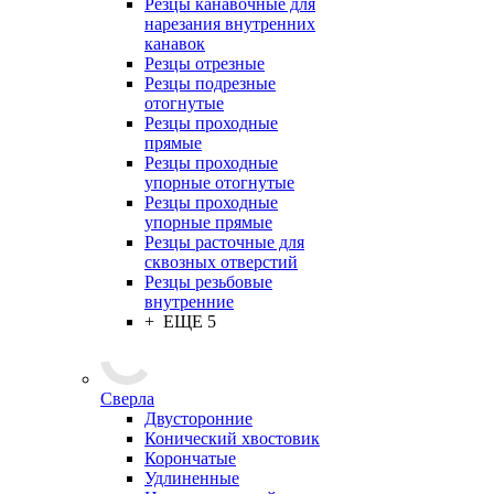
Резцы канавочные для
нарезания внутренних
канавок
Резцы отрезные
Резцы подрезные
отогнутые
Резцы проходные
прямые
Резцы проходные
упорные отогнутые
Резцы проходные
упорные прямые
Резцы расточные для
сквозных отверстий
Резцы резьбовые
внутренние
+ ЕЩЕ 5
Сверла
Двусторонние
Конический хвостовик
Корончатые
Удлиненные