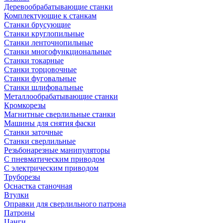
Деревообрабатывающие станки
Комплектующие к станкам
Станки брусующие
Станки круглопильные
Станки ленточнопильные
Станки многофункциональные
Станки токарные
Станки торцовочные
Станки фуговальные
Станки шлифовальные
Металлообрабатывающие станки
Кромкорезы
Магнитные сверлильные станки
Машины для снятия фаски
Станки заточные
Станки сверлильные
Резьбонарезные манипуляторы
С пневматическим приводом
С электрическим приводом
Труборезы
Оснастка станочная
Втулки
Оправки для сверлильного патрона
Патроны
Цанги