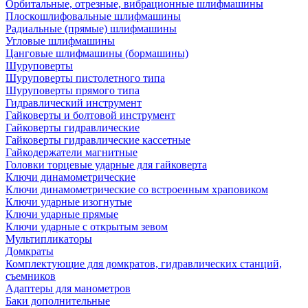
Орбитальные, отрезные, вибрационные шлифмашины
Плоскошлифовальные шлифмашины
Радиальные (прямые) шлифмашины
Угловые шлифмашины
Цанговые шлифмашины (бормашины)
Шуруповерты
Шуруповерты пистолетного типа
Шуруповерты прямого типа
Гидравлический инструмент
Гайковерты и болтовой инструмент
Гайковерты гидравлические
Гайковерты гидравлические кассетные
Гайкодержатели магнитные
Головки торцевые ударные для гайковерта
Ключи динамометрические
Ключи динамометрические со встроенным храповиком
Ключи ударные изогнутые
Ключи ударные прямые
Ключи ударные с открытым зевом
Мультипликаторы
Домкраты
Комплектующие для домкратов, гидравлических станций,
съемников
Адаптеры для манометров
Баки дополнительные