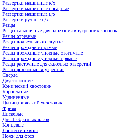
Развертки машинные к/х
Развертки машинные насадные
Развертки машинные ц/х
Развертки ручные ц/х
Резцы
Резцы канавочные для нарезания внутренних канавок
Резцы отрезные
Резцы подрезные отогнутые
Резцы проходные прямые
Резцы проходные упорные отогнутые
Резцы проходные упорные прямые
Резцы расточные для сквозных отверстий
Резцы резьбовые внутренние
Сверла
Двусторонние
Конический хвостовик
Корончатые
Удлиненные
Цилиндрический хвостовик
Фрезы
Дисковые
Для Т-образных пазов
Концевые
Ласточкин хвост
Ножи для фрез