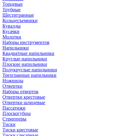
Торцевые
Трубные
Шестигранные
Кольцесъемники
Кувалды
Кусачки
Молотки
Наборы инструментов
Напильники
Квадратные напильники
Круглые напильники
Плоские напильники
Полукруглые напильники
Трехгранные напильники
Ножницы
Отвертки
Наборы отверток
Отвертки крестовые
Отвертки шлицевые
Пассатижи
Плоскогубцы
Стрипперы
Тиски
Тиски крестовые
Тиски слесарные