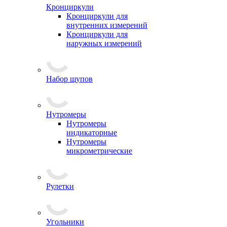
Кронциркули
Кронциркули для
внутренних измерений
Кронциркули для
наружных измерений
Набор щупов
Нутромеры
Нутромеры
индикаторные
Нутромеры
микрометрические
Рулетки
Угольники