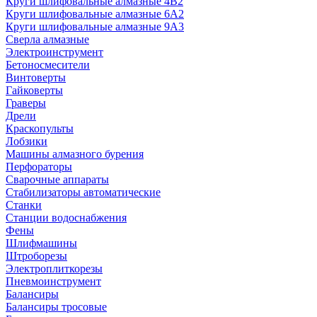
Круги шлифовальные алмазные 4В2
Круги шлифовальные алмазные 6A2
Круги шлифовальные алмазные 9А3
Сверла алмазные
Электроинструмент
Бетоносмесители
Винтоверты
Гайковерты
Граверы
Дрели
Краскопульты
Лобзики
Машины алмазного бурения
Перфораторы
Сварочные аппараты
Стабилизаторы автоматические
Станки
Станции водоснабжения
Фены
Шлифмашины
Штроборезы
Электроплиткорезы
Пневмоинструмент
Балансиры
Балансиры тросовые