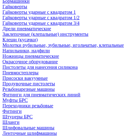
Бормашинки
Гайковерты
Гайковерты ударные с квадратом 1
Гайковерты ударные с квадратом 1/2
Гайковерты ударные с квадратом 3/4
Дрели пневматические
Заклепочные (клепальные) инструменты
Клещи (кусачки)
Молотки рубильные, зубильные, игольчатые, клепальные
Напильники, надфили
Ножницы пневматические
Окрасочное оборудование
Пистолеты для нанесения силикона
Пневмостеплеры
Присоски вакуумные
Продувочные пистолеты
Резьбонарезные машины
Фитинги для пневматических линий
Муфты БРС
Переходники резьбовые
Фитинги
Штуцеры БРС
Шланги
Шлифовальные машины
Ленточные шлифмашины