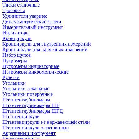
Тиски станочные
Тросорезы
Удлинители ударные
Динамометрические ключи
Измерительный инструмент
Индикаторы
Кронциркули
Кронциркули для внутренних измерений
Кронциркули для наружных измерений
Набор щупов
Нутромеры
Нутромеры индикаторные
Нутромеры микрометрические
Рулетки
Угольники
Угольники лекальные
Угольники поверочные
Штангенглубиномеры
Штангенглубиномеры ШГ
Штангенглубиномеры ШГЦ
Штангенциркули
Штангенциркули из нержавеющей стали
Штангенциркули электронные
Абразивный инструмент
Круги зачистные