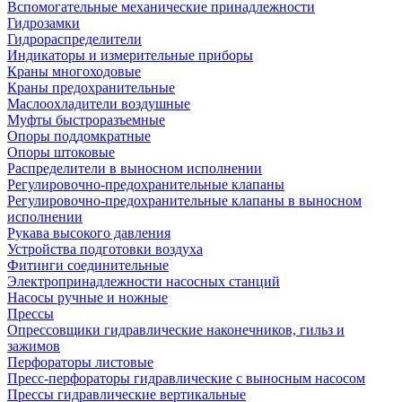
Вспомогательные механические принадлежности
Гидрозамки
Гидрораспределители
Индикаторы и измерительные приборы
Краны многоходовые
Краны предохранительные
Маслоохладители воздушные
Муфты быстроразъемные
Опоры поддомкратные
Опоры штоковые
Распределители в выносном исполнении
Регулировочно-предохранительные клапаны
Регулировочно-предохранительные клапаны в выносном
исполнении
Рукава высокого давления
Устройства подготовки воздуха
Фитинги соединительные
Электропринадлежности насосных станций
Насосы ручные и ножные
Прессы
Опрессовщики гидравлические наконечников, гильз и
зажимов
Перфораторы листовые
Пресс-перфораторы гидравлические с выносным насосом
Прессы гидравлические вертикальные