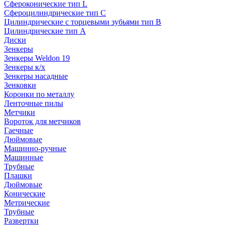
Сфероконические тип L
Сфероцилиндрические тип C
Цилиндрические с торцевыми зубьями тип B
Цилиндрические тип А
Диски
Зенкеры
Зенкеры Weldon 19
Зенкеры к/х
Зенкеры насадные
Зенковки
Коронки по металлу
Ленточные пилы
Метчики
Вороток для метчиков
Гаечные
Дюймовые
Машинно-ручные
Машинные
Трубные
Плашки
Дюймовые
Конические
Метрические
Трубные
Развертки