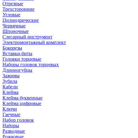
Отрезные
Трехсторонние
Угловые
Цилиндрические
Червячные
Шпоночные
Слесарный инструмент
Электромонтажный комплект
Бокорезы
Вставки-биты
Головки торцевые
Наборы головок торцевых
Длинногубцы
Зажимы
Зубила
Кабели
Клейма
Клейма буквенные
Клейма цифровые
Ключи
Гаечные
Набор головок
Наборы
Разводные
Рожковые