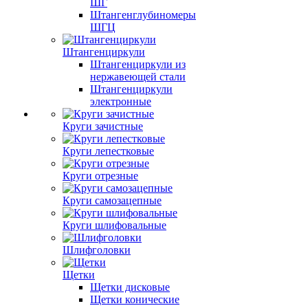
ШГ
Штангенглубиномеры
ШГЦ
Штангенциркули
Штангенциркули из
нержавеющей стали
Штангенциркули
электронные
Круги зачистные
Круги лепестковые
Круги отрезные
Круги самозацепные
Круги шлифовальные
Шлифголовки
Щетки
Щетки дисковые
Щетки конические