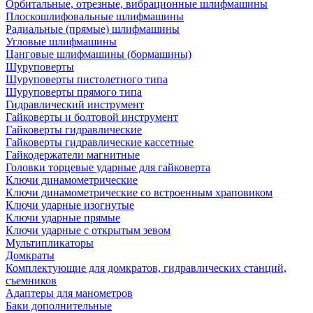
Орбитальные, отрезные, вибрационные шлифмашины
Плоскошлифовальные шлифмашины
Радиальные (прямые) шлифмашины
Угловые шлифмашины
Цанговые шлифмашины (бормашины)
Шуруповерты
Шуруповерты пистолетного типа
Шуруповерты прямого типа
Гидравлический инструмент
Гайковерты и болтовой инструмент
Гайковерты гидравлические
Гайковерты гидравлические кассетные
Гайкодержатели магнитные
Головки торцевые ударные для гайковерта
Ключи динамометрические
Ключи динамометрические со встроенным храповиком
Ключи ударные изогнутые
Ключи ударные прямые
Ключи ударные с открытым зевом
Мультипликаторы
Домкраты
Комплектующие для домкратов, гидравлических станций,
съемников
Адаптеры для манометров
Баки дополнительные