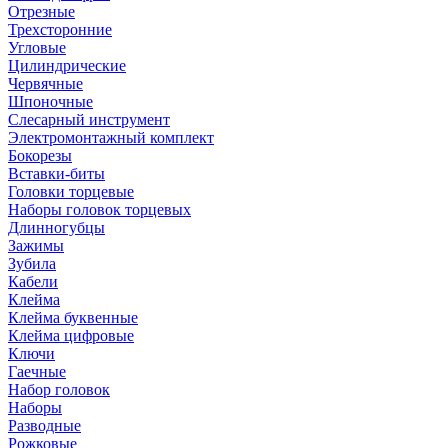
Отрезные
Трехсторонние
Угловые
Цилиндрические
Червячные
Шпоночные
Слесарный инструмент
Электромонтажный комплект
Бокорезы
Вставки-биты
Головки торцевые
Наборы головок торцевых
Длинногубцы
Зажимы
Зубила
Кабели
Клейма
Клейма буквенные
Клейма цифровые
Ключи
Гаечные
Набор головок
Наборы
Разводные
Рожковые