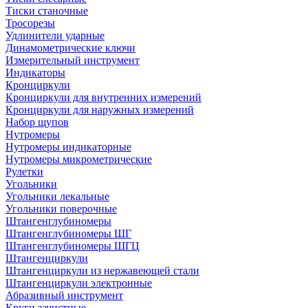
Тиски станочные
Тросорезы
Удлинители ударные
Динамометрические ключи
Измерительный инструмент
Индикаторы
Кронциркули
Кронциркули для внутренних измерений
Кронциркули для наружных измерений
Набор щупов
Нутромеры
Нутромеры индикаторные
Нутромеры микрометрические
Рулетки
Угольники
Угольники лекальные
Угольники поверочные
Штангенглубиномеры
Штангенглубиномеры ШГ
Штангенглубиномеры ШГЦ
Штангенциркули
Штангенциркули из нержавеющей стали
Штангенциркули электронные
Абразивный инструмент
Круги зачистные