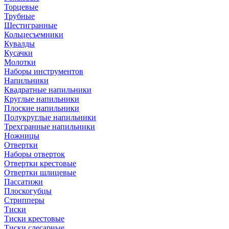
Торцевые
Трубные
Шестигранные
Кольцесъемники
Кувалды
Кусачки
Молотки
Наборы инструментов
Напильники
Квадратные напильники
Круглые напильники
Плоские напильники
Полукруглые напильники
Трехгранные напильники
Ножницы
Отвертки
Наборы отверток
Отвертки крестовые
Отвертки шлицевые
Пассатижи
Плоскогубцы
Стрипперы
Тиски
Тиски крестовые
Тиски слесарные