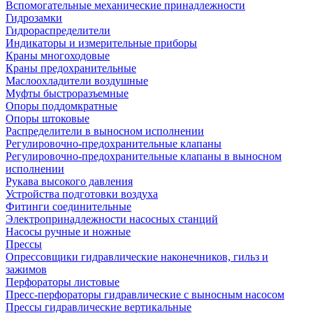
Вспомогательные механические принадлежности
Гидрозамки
Гидрораспределители
Индикаторы и измерительные приборы
Краны многоходовые
Краны предохранительные
Маслоохладители воздушные
Муфты быстроразъемные
Опоры поддомкратные
Опоры штоковые
Распределители в выносном исполнении
Регулировочно-предохранительные клапаны
Регулировочно-предохранительные клапаны в выносном
исполнении
Рукава высокого давления
Устройства подготовки воздуха
Фитинги соединительные
Электропринадлежности насосных станций
Насосы ручные и ножные
Прессы
Опрессовщики гидравлические наконечников, гильз и
зажимов
Перфораторы листовые
Пресс-перфораторы гидравлические с выносным насосом
Прессы гидравлические вертикальные