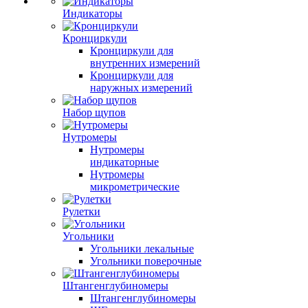
Индикаторы
Кронциркули
Кронциркули для
внутренних измерений
Кронциркули для
наружных измерений
Набор щупов
Нутромеры
Нутромеры
индикаторные
Нутромеры
микрометрические
Рулетки
Угольники
Угольники лекальные
Угольники поверочные
Штангенглубиномеры
Штангенглубиномеры