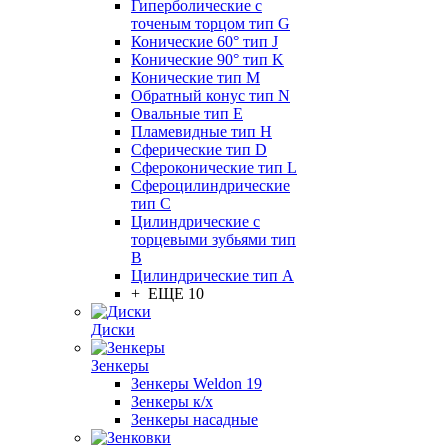
Гиперболические с
точеным торцом тип G
Конические 60° тип J
Конические 90° тип K
Конические тип M
Обратный конус тип N
Овальные тип E
Пламевидные тип H
Сферические тип D
Сфероконические тип L
Сфероцилиндрические
тип C
Цилиндрические с
торцевыми зубьями тип
B
Цилиндрические тип А
+ ЕЩЕ 10
Диски
Зенкеры
Зенкеры Weldon 19
Зенкеры к/х
Зенкеры насадные