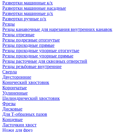
Развертки машинные к/х
Развертки машинные насадные
Развертки машинные ц/х
Развертки ручные ц/х
Резцы
Резцы канавочные для нарезания внутренних канавок
Резцы отрезные
Резцы подрезные отогнутые
Резцы проходные прямые
Резцы проходные упорные отогнутые
Резцы проходные упорные прямые
Резцы расточные для сквозных отверстий
Резцы резьбовые внутренние
Сверла
Двусторонние
Конический хвостовик
Корончатые
Удлиненные
Цилиндрический хвостовик
Фрезы
Дисковые
Для Т-образных пазов
Концевые
Ласточкин хвост
Ножи для фрез