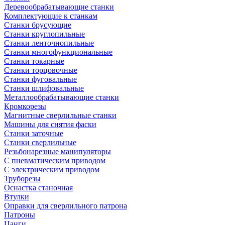
Деревообрабатывающие станки
Комплектующие к станкам
Станки брусующие
Станки круглопильные
Станки ленточнопильные
Станки многофункциональные
Станки токарные
Станки торцовочные
Станки фуговальные
Станки шлифовальные
Металлообрабатывающие станки
Кромкорезы
Магнитные сверлильные станки
Машины для снятия фаски
Станки заточные
Станки сверлильные
Резьбонарезные манипуляторы
С пневматическим приводом
С электрическим приводом
Труборезы
Оснастка станочная
Втулки
Оправки для сверлильного патрона
Патроны
Цанги