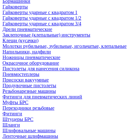
Бормашинки
Гайковерты
Гайковерты ударные с квадратом 1
Гайковерты ударные с квадратом 1/2
Гайковерты ударные с квадратом 3/4
Дрели пневматические
Заклепочные (клепальные) инструменты
Клещи (кусачки)
Молотки рубильные, зубильные, игольчатые, клепальные
Напильники, надфили
Ножницы пневматические
Окрасочное оборудование
Пистолеты для нанесения силикона
Пневмостеплеры
Присоски вакуумные
Продувочные пистолеты
Резьбонарезные машины
Фитинги для пневматических линий
Муфты БРС
Переходники резьбовые
Фитинги
Штуцеры БРС
Шланги
Шлифовальные машины
Ленточные шлифмашины