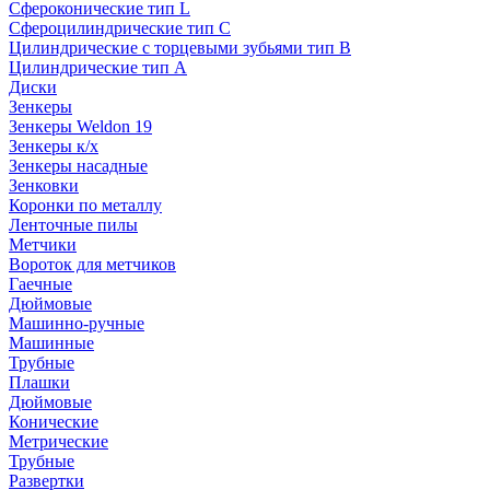
Сфероконические тип L
Сфероцилиндрические тип C
Цилиндрические с торцевыми зубьями тип B
Цилиндрические тип А
Диски
Зенкеры
Зенкеры Weldon 19
Зенкеры к/х
Зенкеры насадные
Зенковки
Коронки по металлу
Ленточные пилы
Метчики
Вороток для метчиков
Гаечные
Дюймовые
Машинно-ручные
Машинные
Трубные
Плашки
Дюймовые
Конические
Метрические
Трубные
Развертки