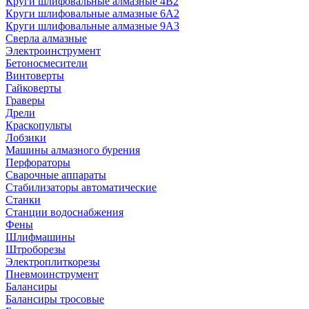
Круги шлифовальные алмазные 4В2
Круги шлифовальные алмазные 6A2
Круги шлифовальные алмазные 9А3
Сверла алмазные
Электроинструмент
Бетоносмесители
Винтоверты
Гайковерты
Граверы
Дрели
Краскопульты
Лобзики
Машины алмазного бурения
Перфораторы
Сварочные аппараты
Стабилизаторы автоматические
Станки
Станции водоснабжения
Фены
Шлифмашины
Штроборезы
Электроплиткорезы
Пневмоинструмент
Балансиры
Балансиры тросовые