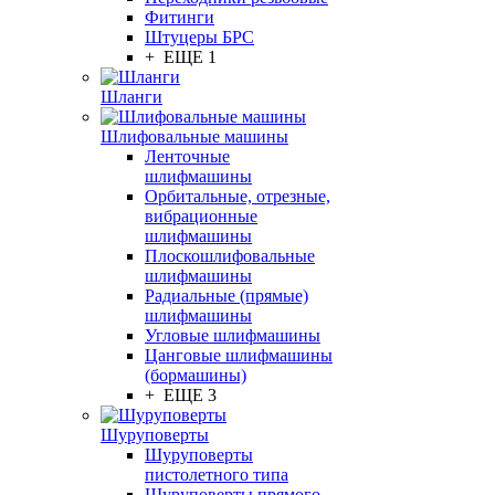
Фитинги
Штуцеры БРС
+ ЕЩЕ 1
Шланги
Шлифовальные машины
Ленточные
шлифмашины
Орбитальные, отрезные,
вибрационные
шлифмашины
Плоскошлифовальные
шлифмашины
Радиальные (прямые)
шлифмашины
Угловые шлифмашины
Цанговые шлифмашины
(бормашины)
+ ЕЩЕ 3
Шуруповерты
Шуруповерты
пистолетного типа
Шуруповерты прямого