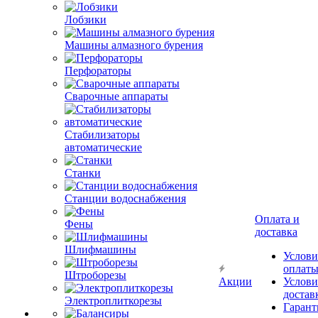
Лобзики
Машины алмазного бурения
Перфораторы
Сварочные аппараты
Стабилизаторы
автоматические
Станки
Станции водоснабжения
Оплата и
Фены
доставка
Шлифмашины
Услови
оплат
Штроборезы
Акции
Услови
достав
Электроплиткорезы
Гарант