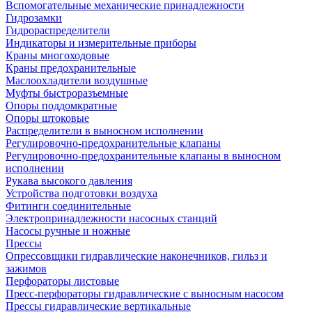
Вспомогательные механические принадлежности
Гидрозамки
Гидрораспределители
Индикаторы и измерительные приборы
Краны многоходовые
Краны предохранительные
Маслоохладители воздушные
Муфты быстроразъемные
Опоры поддомкратные
Опоры штоковые
Распределители в выносном исполнении
Регулировочно-предохранительные клапаны
Регулировочно-предохранительные клапаны в выносном
исполнении
Рукава высокого давления
Устройства подготовки воздуха
Фитинги соединительные
Электропринадлежности насосных станций
Насосы ручные и ножные
Прессы
Опрессовщики гидравлические наконечников, гильз и
зажимов
Перфораторы листовые
Пресс-перфораторы гидравлические с выносным насосом
Прессы гидравлические вертикальные