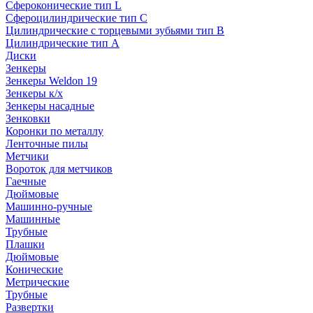
Сфероконические тип L
Сфероцилиндрические тип C
Цилиндрические с торцевыми зубьями тип B
Цилиндрические тип А
Диски
Зенкеры
Зенкеры Weldon 19
Зенкеры к/х
Зенкеры насадные
Зенковки
Коронки по металлу
Ленточные пилы
Метчики
Вороток для метчиков
Гаечные
Дюймовые
Машинно-ручные
Машинные
Трубные
Плашки
Дюймовые
Конические
Метрические
Трубные
Развертки