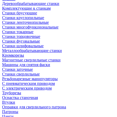
Деревообрабатывающие станки
Комплектующие к станкам
Станки брусующие
Станки круглопильные
Станки ленточнопильные
Станки многофункциональные
Станки токарные
Станки торцовочные
Станки фуговальные
Станки шлифовальные
Металлообрабатывающие станки
Кромкорезы
Магнитные сверлильные станки
Машины для снятия фаски
Станки заточные
Станки сверлильные
Резьбонарезные манипуляторы
С пневматическим приводом
С электрическим приводом
Труборезы
Оснастка станочная
Втулки
Оправки для сверлильного патрона
Патроны
Цанги