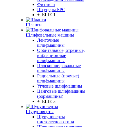
Фитинги
Штуцеры БРС
+ ЕЩЕ 1
Шланги
Шлифовальные машины
Ленточные
шлифмашины
Орбитальные, отрезные,
вибрационные
шлифмашины
Плоскошлифовальные
шлифмашины
Радиальные (прямые)
шлифмашины
Угловые шлифмашины
Цанговые шлифмашины
(бормашины)
+ ЕЩЕ 3
Шуруповерты
Шуруповерты
пистолетного типа
Шуруповерты прямого