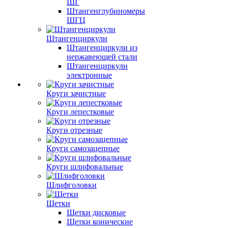
ШГ
Штангенглубиномеры
ШГЦ
Штангенциркули
Штангенциркули из
нержавеющей стали
Штангенциркули
электронные
Круги зачистные
Круги лепестковые
Круги отрезные
Круги самозацепные
Круги шлифовальные
Шлифголовки
Щетки
Щетки дисковые
Щетки конические