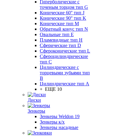
Гиперболические с
точеным торцом тип G
Конические 60° тип J
Конические 90° тип K
Конические тип M
Обратный конус тип N
Овальные тип E
Пламевидные тип H
Сферические тип D
Сфероконические тип L
Сфероцилиндрические
тип C
Цилиндрические с
торцевыми зубьями тип
B
Цилиндрические тип А
+ ЕЩЕ 10
Диски
Зенкеры
Зенкеры Weldon 19
Зенкеры к/х
Зенкеры насадные