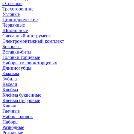
Отрезные
Трехсторонние
Угловые
Цилиндрические
Червячные
Шпоночные
Слесарный инструмент
Электромонтажный комплект
Бокорезы
Вставки-биты
Головки торцевые
Наборы головок торцевых
Длинногубцы
Зажимы
Зубила
Кабели
Клейма
Клейма буквенные
Клейма цифровые
Ключи
Гаечные
Набор головок
Наборы
Разводные
Рожковые