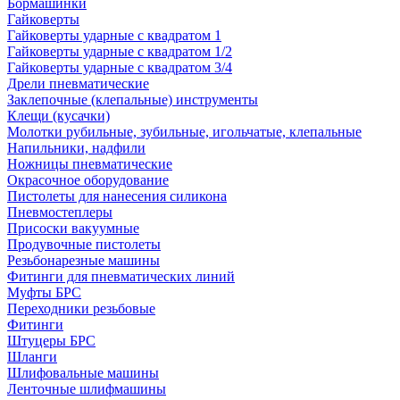
Бормашинки
Гайковерты
Гайковерты ударные с квадратом 1
Гайковерты ударные с квадратом 1/2
Гайковерты ударные с квадратом 3/4
Дрели пневматические
Заклепочные (клепальные) инструменты
Клещи (кусачки)
Молотки рубильные, зубильные, игольчатые, клепальные
Напильники, надфили
Ножницы пневматические
Окрасочное оборудование
Пистолеты для нанесения силикона
Пневмостеплеры
Присоски вакуумные
Продувочные пистолеты
Резьбонарезные машины
Фитинги для пневматических линий
Муфты БРС
Переходники резьбовые
Фитинги
Штуцеры БРС
Шланги
Шлифовальные машины
Ленточные шлифмашины