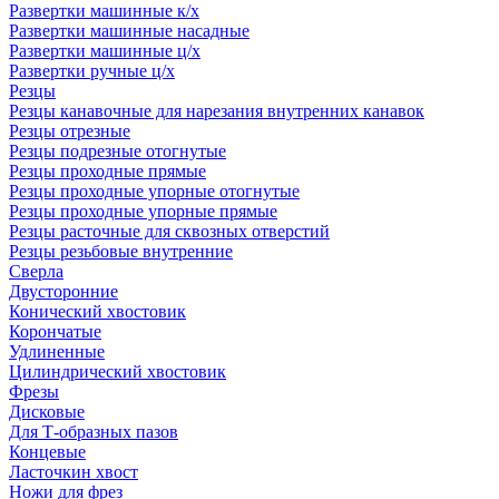
Развертки машинные к/х
Развертки машинные насадные
Развертки машинные ц/х
Развертки ручные ц/х
Резцы
Резцы канавочные для нарезания внутренних канавок
Резцы отрезные
Резцы подрезные отогнутые
Резцы проходные прямые
Резцы проходные упорные отогнутые
Резцы проходные упорные прямые
Резцы расточные для сквозных отверстий
Резцы резьбовые внутренние
Сверла
Двусторонние
Конический хвостовик
Корончатые
Удлиненные
Цилиндрический хвостовик
Фрезы
Дисковые
Для Т-образных пазов
Концевые
Ласточкин хвост
Ножи для фрез