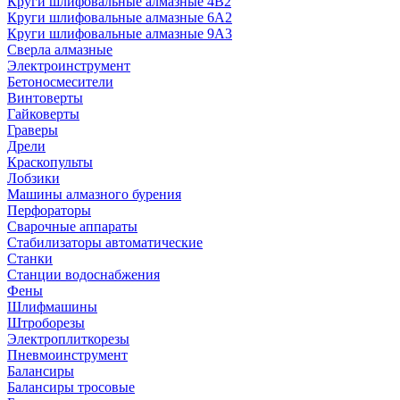
Круги шлифовальные алмазные 4В2
Круги шлифовальные алмазные 6A2
Круги шлифовальные алмазные 9А3
Сверла алмазные
Электроинструмент
Бетоносмесители
Винтоверты
Гайковерты
Граверы
Дрели
Краскопульты
Лобзики
Машины алмазного бурения
Перфораторы
Сварочные аппараты
Стабилизаторы автоматические
Станки
Станции водоснабжения
Фены
Шлифмашины
Штроборезы
Электроплиткорезы
Пневмоинструмент
Балансиры
Балансиры тросовые