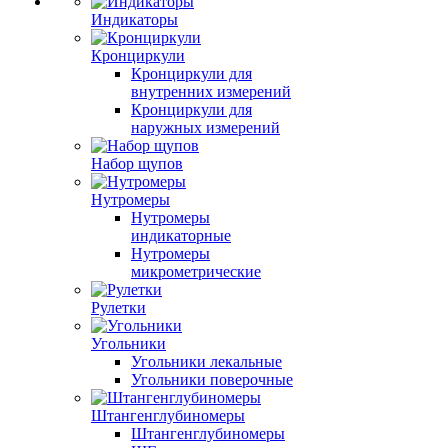
Индикаторы
Кронциркули
Кронциркули для
внутренних измерений
Кронциркули для
наружных измерений
Набор щупов
Нутромеры
Нутромеры
индикаторные
Нутромеры
микрометрические
Рулетки
Угольники
Угольники лекальные
Угольники поверочные
Штангенглубиномеры
Штангенглубиномеры