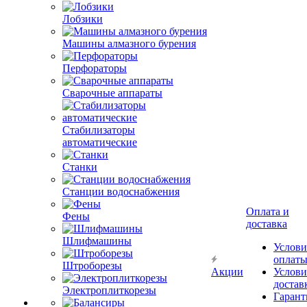
Лобзики
Машины алмазного бурения
Перфораторы
Сварочные аппараты
Стабилизаторы
автоматические
Станки
Станции водоснабжения
Оплата и
Фены
доставка
Шлифмашины
Услови
оплат
Штроборезы
Акции
Услови
достав
Электроплиткорезы
Гарант