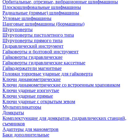
Орбитальные, отрезные, вибрационные шлифмашины
Плоскошлифовальные шлифмашины
Радиальные (прямые) шлифмашины
Угловые шлифмашины
Цанговые шлифмашины (бормашины)
Шуруповерты
Шуруповерты пистолетного типа
Шуруповерты прямого типа
Гидравлический инструмент
Гайковерты и болтовой инструмент
Гайковерты гидравлические
Гайковерты гидравлические кассетные
Гайкодержатели магнитные
Головки торцевые ударные для гайковерта
Ключи динамометрические
Ключи динамометрические со встроенным храповиком
Ключи ударные изогнутые
Ключи ударные прямые
Ключи ударные с открытым зевом
Мультипликаторы
Домкраты
Комплектующие для домкратов, гидравлических станций,
съемников
Адаптеры для манометров
Баки дополнительные