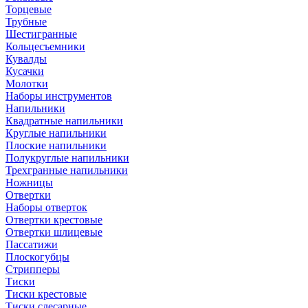
Торцевые
Трубные
Шестигранные
Кольцесъемники
Кувалды
Кусачки
Молотки
Наборы инструментов
Напильники
Квадратные напильники
Круглые напильники
Плоские напильники
Полукруглые напильники
Трехгранные напильники
Ножницы
Отвертки
Наборы отверток
Отвертки крестовые
Отвертки шлицевые
Пассатижи
Плоскогубцы
Стрипперы
Тиски
Тиски крестовые
Тиски слесарные