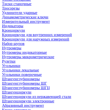
Тиски станочные
Тросорезы
Удлинители ударные
Динамометрические ключи
Измерительный инструмент
Индикаторы
Кронциркули
Кронциркули для внутренних измерений
Кронциркули для наружных измерений
Набор щупов
Нутромеры
Нутромеры индикаторные
Нутромеры микрометрические
Рулетки
Угольники
Угольники лекальные
Угольники поверочные
Штангенглубиномеры
Штангенглубиномеры ШГ
Штангенглубиномеры ШГЦ
Штангенциркули
Штангенциркули из нержавеющей стали
Штангенциркули электронные
Абразивный инструмент
Круги зачистные