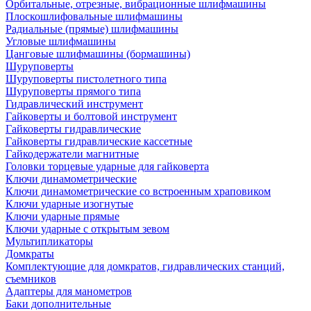
Орбитальные, отрезные, вибрационные шлифмашины
Плоскошлифовальные шлифмашины
Радиальные (прямые) шлифмашины
Угловые шлифмашины
Цанговые шлифмашины (бормашины)
Шуруповерты
Шуруповерты пистолетного типа
Шуруповерты прямого типа
Гидравлический инструмент
Гайковерты и болтовой инструмент
Гайковерты гидравлические
Гайковерты гидравлические кассетные
Гайкодержатели магнитные
Головки торцевые ударные для гайковерта
Ключи динамометрические
Ключи динамометрические со встроенным храповиком
Ключи ударные изогнутые
Ключи ударные прямые
Ключи ударные с открытым зевом
Мультипликаторы
Домкраты
Комплектующие для домкратов, гидравлических станций,
съемников
Адаптеры для манометров
Баки дополнительные