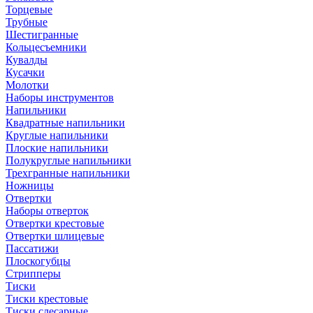
Торцевые
Трубные
Шестигранные
Кольцесъемники
Кувалды
Кусачки
Молотки
Наборы инструментов
Напильники
Квадратные напильники
Круглые напильники
Плоские напильники
Полукруглые напильники
Трехгранные напильники
Ножницы
Отвертки
Наборы отверток
Отвертки крестовые
Отвертки шлицевые
Пассатижи
Плоскогубцы
Стрипперы
Тиски
Тиски крестовые
Тиски слесарные