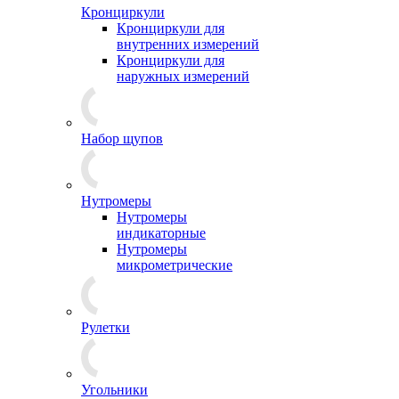
Кронциркули
Кронциркули для
внутренних измерений
Кронциркули для
наружных измерений
Набор щупов
Нутромеры
Нутромеры
индикаторные
Нутромеры
микрометрические
Рулетки
Угольники