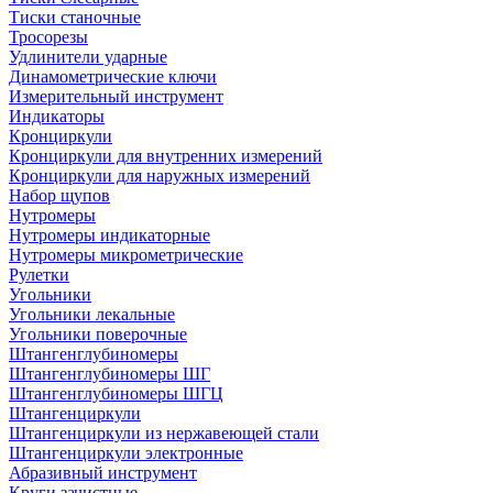
Тиски станочные
Тросорезы
Удлинители ударные
Динамометрические ключи
Измерительный инструмент
Индикаторы
Кронциркули
Кронциркули для внутренних измерений
Кронциркули для наружных измерений
Набор щупов
Нутромеры
Нутромеры индикаторные
Нутромеры микрометрические
Рулетки
Угольники
Угольники лекальные
Угольники поверочные
Штангенглубиномеры
Штангенглубиномеры ШГ
Штангенглубиномеры ШГЦ
Штангенциркули
Штангенциркули из нержавеющей стали
Штангенциркули электронные
Абразивный инструмент
Круги зачистные