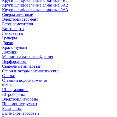
Круги шлифовальные алмазные 4В2
Круги шлифовальные алмазные 6A2
Круги шлифовальные алмазные 9А3
Сверла алмазные
Электроинструмент
Бетоносмесители
Винтоверты
Гайковерты
Граверы
Дрели
Краскопульты
Лобзики
Машины алмазного бурения
Перфораторы
Сварочные аппараты
Стабилизаторы автоматические
Станки
Станции водоснабжения
Фены
Шлифмашины
Штроборезы
Электроплиткорезы
Пневмоинструмент
Балансиры
Балансиры тросовые