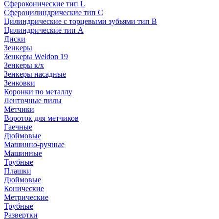
Сфероконические тип L
Сфероцилиндрические тип C
Цилиндрические с торцевыми зубьями тип B
Цилиндрические тип А
Диски
Зенкеры
Зенкеры Weldon 19
Зенкеры к/х
Зенкеры насадные
Зенковки
Коронки по металлу
Ленточные пилы
Метчики
Вороток для метчиков
Гаечные
Дюймовые
Машинно-ручные
Машинные
Трубные
Плашки
Дюймовые
Конические
Метрические
Трубные
Развертки