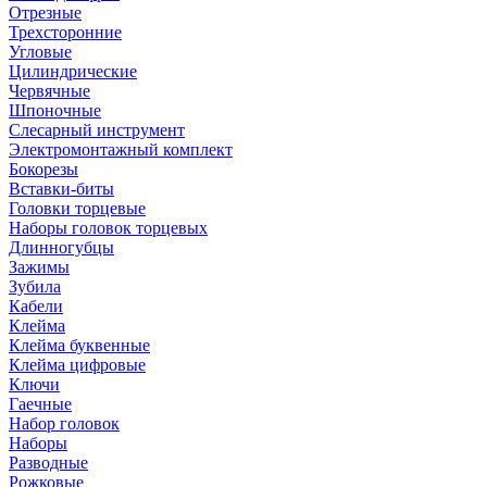
Отрезные
Трехсторонние
Угловые
Цилиндрические
Червячные
Шпоночные
Слесарный инструмент
Электромонтажный комплект
Бокорезы
Вставки-биты
Головки торцевые
Наборы головок торцевых
Длинногубцы
Зажимы
Зубила
Кабели
Клейма
Клейма буквенные
Клейма цифровые
Ключи
Гаечные
Набор головок
Наборы
Разводные
Рожковые