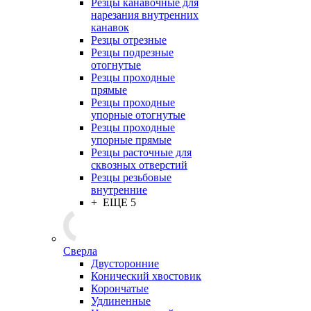
Резцы канавочные для
нарезания внутренних
канавок
Резцы отрезные
Резцы подрезные
отогнутые
Резцы проходные
прямые
Резцы проходные
упорные отогнутые
Резцы проходные
упорные прямые
Резцы расточные для
сквозных отверстий
Резцы резьбовые
внутренние
+ ЕЩЕ 5
Сверла
Двусторонние
Конический хвостовик
Корончатые
Удлиненные