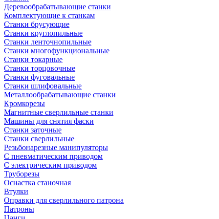
Деревообрабатывающие станки
Комплектующие к станкам
Станки брусующие
Станки круглопильные
Станки ленточнопильные
Станки многофункциональные
Станки токарные
Станки торцовочные
Станки фуговальные
Станки шлифовальные
Металлообрабатывающие станки
Кромкорезы
Магнитные сверлильные станки
Машины для снятия фаски
Станки заточные
Станки сверлильные
Резьбонарезные манипуляторы
С пневматическим приводом
С электрическим приводом
Труборезы
Оснастка станочная
Втулки
Оправки для сверлильного патрона
Патроны
Цанги