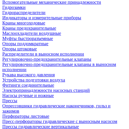
Вспомогательные механические принадлежности
Гидрозамки
Гидрораспределители
Индикаторы и измерительные приборы
Краны многоходовые
Краны предохранительные
Маслоохладители воздушные
Муфты быстроразъемные
Опоры поддомкратные
Опоры штоковые
Распределители в выносном исполнении
Регулировочно-предохранительные клапаны
Регулировочно-предохранительные клапаны в выносном
исполнении
Рукава высокого давления
Устройства подготовки воздуха
Фитинги соединительные
Электропринадлежности насосных станций
Насосы ручные и ножные
Прессы
Опрессовщики гидравлические наконечников, гильз и
зажимов
Перфораторы листовые
Пресс-перфораторы гидравлические с выносным насосом
Прессы гидравлические вертикальные