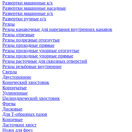
Развертки машинные к/х
Развертки машинные насадные
Развертки машинные ц/х
Развертки ручные ц/х
Резцы
Резцы канавочные для нарезания внутренних канавок
Резцы отрезные
Резцы подрезные отогнутые
Резцы проходные прямые
Резцы проходные упорные отогнутые
Резцы проходные упорные прямые
Резцы расточные для сквозных отверстий
Резцы резьбовые внутренние
Сверла
Двусторонние
Конический хвостовик
Корончатые
Удлиненные
Цилиндрический хвостовик
Фрезы
Дисковые
Для Т-образных пазов
Концевые
Ласточкин хвост
Ножи для фрез