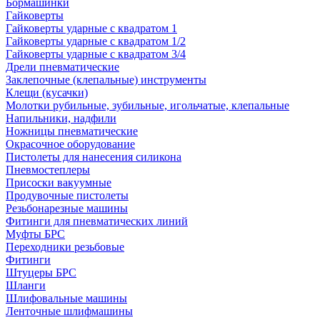
Бормашинки
Гайковерты
Гайковерты ударные с квадратом 1
Гайковерты ударные с квадратом 1/2
Гайковерты ударные с квадратом 3/4
Дрели пневматические
Заклепочные (клепальные) инструменты
Клещи (кусачки)
Молотки рубильные, зубильные, игольчатые, клепальные
Напильники, надфили
Ножницы пневматические
Окрасочное оборудование
Пистолеты для нанесения силикона
Пневмостеплеры
Присоски вакуумные
Продувочные пистолеты
Резьбонарезные машины
Фитинги для пневматических линий
Муфты БРС
Переходники резьбовые
Фитинги
Штуцеры БРС
Шланги
Шлифовальные машины
Ленточные шлифмашины