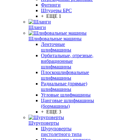
Фитинги
Штуцеры БРС
+ ЕЩЕ 1
Шланги
Шлифовальные машины
Ленточные
шлифмашины
Орбитальные, отрезные,
вибрационные
шлифмашины
Плоскошлифовальные
шлифмашины
Радиальные (прямые)
шлифмашины
Угловые шлифмашины
Цанговые шлифмашины
(бормашины)
+ ЕЩЕ 3
Шуруповерты
Шуруповерты
пистолетного типа
Шуруповерты прямого