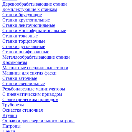
Деревообрабатывающие станки
Комплектующие к станкам
Станки брусующие
Станки круглопильные
Станки ленточнопильные
Станки многофункциональные
Станки токарные
Станки торцовочные
Станки фуговальные
Станки шлифовальные
Металлообрабатывающие станки
Кромкорезы
Магнитные сверлильные станки
Машины для снятия фаски
Станки заточные
Станки сверлильные
Резьбонарезные манипуляторы
С пневматическим приводом
С электрическим приводом
Труборезы
Оснастка станочная
Втулки
Оправки для сверлильного патрона
Патроны
Цанги