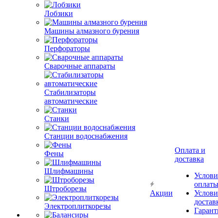
Лобзики
Машины алмазного бурения
Перфораторы
Сварочные аппараты
Стабилизаторы
автоматические
Станки
Станции водоснабжения
Оплата и
Фены
доставка
Шлифмашины
Услови
оплат
Штроборезы
Акции
Услови
достав
Электроплиткорезы
Гарант