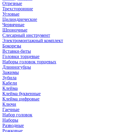
Отрезные
Трехсторонние
Угловые
Цилиндрические
Червячные
Шпоночные
Слесарный инструмент
Электромонтажный комплект
Бокорезы
Вставки-биты
Головки торцевые
Наборы головок торцевых
Длинногубцы
Зажимы
Зубила
Кабели
Клейма
Клейма буквенные
Клейма цифровые
Ключи
Гаечные
Набор головок
Наборы
Разводные
Рожковые