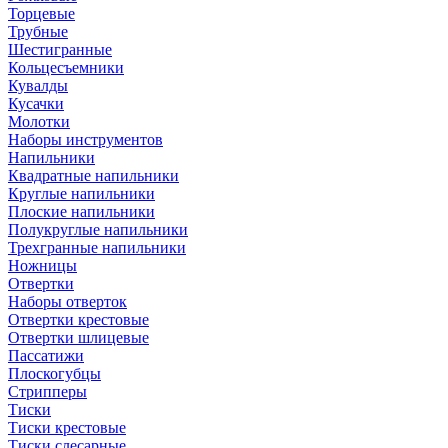
Торцевые
Трубные
Шестигранные
Кольцесъемники
Кувалды
Кусачки
Молотки
Наборы инструментов
Напильники
Квадратные напильники
Круглые напильники
Плоские напильники
Полукруглые напильники
Трехгранные напильники
Ножницы
Отвертки
Наборы отверток
Отвертки крестовые
Отвертки шлицевые
Пассатижи
Плоскогубцы
Стрипперы
Тиски
Тиски крестовые
Тиски слесарные