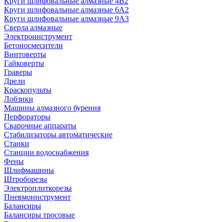
Круги шлифовальные алмазные 4В2
Круги шлифовальные алмазные 6A2
Круги шлифовальные алмазные 9А3
Сверла алмазные
Электроинструмент
Бетоносмесители
Винтоверты
Гайковерты
Граверы
Дрели
Краскопульты
Лобзики
Машины алмазного бурения
Перфораторы
Сварочные аппараты
Стабилизаторы автоматические
Станки
Станции водоснабжения
Фены
Шлифмашины
Штроборезы
Электроплиткорезы
Пневмоинструмент
Балансиры
Балансиры тросовые