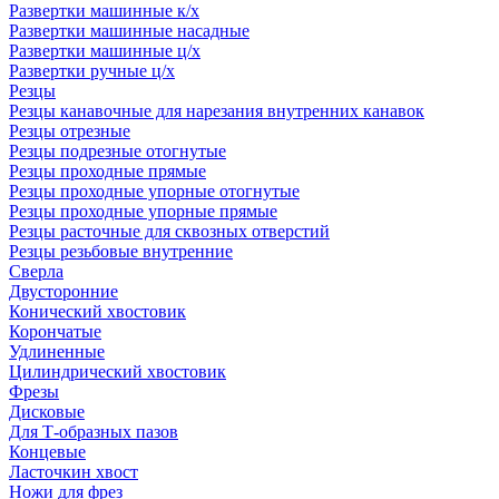
Развертки машинные к/х
Развертки машинные насадные
Развертки машинные ц/х
Развертки ручные ц/х
Резцы
Резцы канавочные для нарезания внутренних канавок
Резцы отрезные
Резцы подрезные отогнутые
Резцы проходные прямые
Резцы проходные упорные отогнутые
Резцы проходные упорные прямые
Резцы расточные для сквозных отверстий
Резцы резьбовые внутренние
Сверла
Двусторонние
Конический хвостовик
Корончатые
Удлиненные
Цилиндрический хвостовик
Фрезы
Дисковые
Для Т-образных пазов
Концевые
Ласточкин хвост
Ножи для фрез