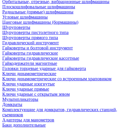
Орбитальные, отрезные, вибрационные шлифмашины
Плоскошлифовальные шлифмашины
Радиальные (прямые) шлифмашины
Угловые шлифмашины
Цанговые шлифмашины (бормашины)
Шуруповерты
Шуруповерты пистолетного типа
Шуруповерты прямого типа
Гидравлический инструмент
Гайковерты и болтовой инструмент
Гайковерты гидравлические
Гайковерты гидравлические кассетные
Гайкодержатели магнитные
Головки торцевые ударные для гайковерта
Ключи динамометрические
Ключи динамометрические со встроенным храповиком
Ключи ударные изогнутые
Ключи ударные прямые
Ключи ударные с открытым зевом
Мультипликаторы
Домкраты
Комплектующие для домкратов, гидравлических станций,
съемников
Адаптеры для манометров
Баки дополнительные