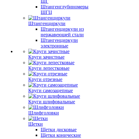
ШГ
Штангенглубиномеры
ШГЦ
Штангенциркули
Штангенциркули из
нержавеющей стали
Штангенциркули
электронные
Круги зачистные
Круги лепестковые
Круги отрезные
Круги самозацепные
Круги шлифовальные
Шлифголовки
Щетки
Щетки дисковые
Щетки конические