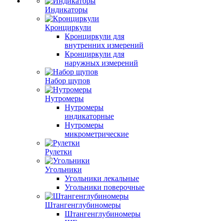
Индикаторы
Кронциркули
Кронциркули для
внутренних измерений
Кронциркули для
наружных измерений
Набор щупов
Нутромеры
Нутромеры
индикаторные
Нутромеры
микрометрические
Рулетки
Угольники
Угольники лекальные
Угольники поверочные
Штангенглубиномеры
Штангенглубиномеры