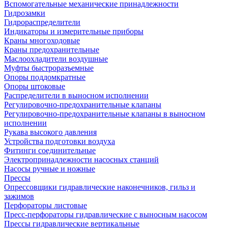
Вспомогательные механические принадлежности
Гидрозамки
Гидрораспределители
Индикаторы и измерительные приборы
Краны многоходовые
Краны предохранительные
Маслоохладители воздушные
Муфты быстроразъемные
Опоры поддомкратные
Опоры штоковые
Распределители в выносном исполнении
Регулировочно-предохранительные клапаны
Регулировочно-предохранительные клапаны в выносном
исполнении
Рукава высокого давления
Устройства подготовки воздуха
Фитинги соединительные
Электропринадлежности насосных станций
Насосы ручные и ножные
Прессы
Опрессовщики гидравлические наконечников, гильз и
зажимов
Перфораторы листовые
Пресс-перфораторы гидравлические с выносным насосом
Прессы гидравлические вертикальные