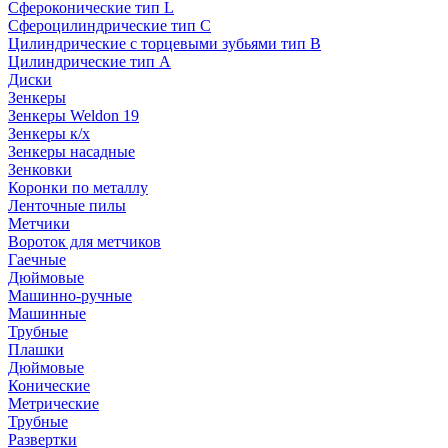
Сфероконические тип L
Сфероцилиндрические тип C
Цилиндрические с торцевыми зубьями тип B
Цилиндрические тип А
Диски
Зенкеры
Зенкеры Weldon 19
Зенкеры к/х
Зенкеры насадные
Зенковки
Коронки по металлу
Ленточные пилы
Метчики
Вороток для метчиков
Гаечные
Дюймовые
Машинно-ручные
Машинные
Трубные
Плашки
Дюймовые
Конические
Метрические
Трубные
Развертки