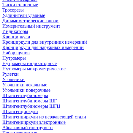
Тиски станочные
Тросорезы
Удлинители ударные
Динамометрические ключи
Измерительный инструмент
Индикаторы
Кронциркули
Кронциркули для внутренних измерений
Кронциркули для наружных измерений
Набор щупов
Нутромеры
Нутромеры индикаторные
Нутромеры микрометрические
Рулетки
Угольники
Угольники лекальные
Угольники поверочные
Штангенглубиномеры
Штангенглубиномеры ШГ
Штангенглубиномеры ШГЦ
Штангенциркули
Штангенциркули из нержавеющей стали
Штангенциркули электронные
Абразивный инструмент
Круги зачистные