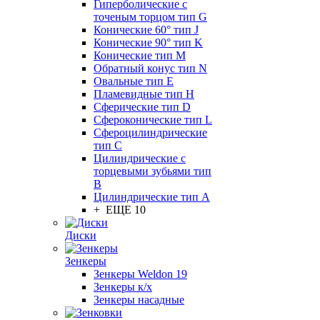
Гиперболические с
точеным торцом тип G
Конические 60° тип J
Конические 90° тип K
Конические тип M
Обратный конус тип N
Овальные тип E
Пламевидные тип H
Сферические тип D
Сфероконические тип L
Сфероцилиндрические
тип C
Цилиндрические с
торцевыми зубьями тип
B
Цилиндрические тип А
+ ЕЩЕ 10
Диски
Зенкеры
Зенкеры Weldon 19
Зенкеры к/х
Зенкеры насадные