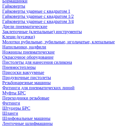
Бормашинки
Гайковерты
Гайковерты ударные с квадратом 1
Гайковерты ударные с квадратом 1/2
Гайковерты ударные с квадратом 3/4
Дрели пневматические
Заклепочные (клепальные) инструменты
Клещи (кусачки)
Молотки рубильные, зубильные, игольчатые, клепальные
Напильники, надфили
Ножницы пневматические
Окрасочное оборудование
Пистолеты для нанесения силикона
Пневмостеплеры
Присоски вакуумные
Продувочные пистолеты
Резьбонарезные машины
Фитинги для пневматических линий
Муфты БРС
Переходники резьбовые
Фитинги
Штуцеры БРС
Шланги
Шлифовальные машины
Ленточные шлифмашины