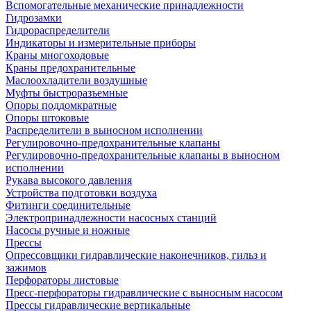
Вспомогательные механические принадлежности
Гидрозамки
Гидрораспределители
Индикаторы и измерительные приборы
Краны многоходовые
Краны предохранительные
Маслоохладители воздушные
Муфты быстроразъемные
Опоры поддомкратные
Опоры штоковые
Распределители в выносном исполнении
Регулировочно-предохранительные клапаны
Регулировочно-предохранительные клапаны в выносном
исполнении
Рукава высокого давления
Устройства подготовки воздуха
Фитинги соединительные
Электропринадлежности насосных станций
Насосы ручные и ножные
Прессы
Опрессовщики гидравлические наконечников, гильз и
зажимов
Перфораторы листовые
Пресс-перфораторы гидравлические с выносным насосом
Прессы гидравлические вертикальные