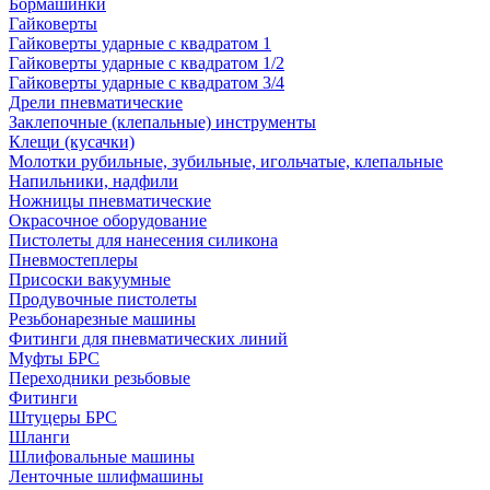
Бормашинки
Гайковерты
Гайковерты ударные с квадратом 1
Гайковерты ударные с квадратом 1/2
Гайковерты ударные с квадратом 3/4
Дрели пневматические
Заклепочные (клепальные) инструменты
Клещи (кусачки)
Молотки рубильные, зубильные, игольчатые, клепальные
Напильники, надфили
Ножницы пневматические
Окрасочное оборудование
Пистолеты для нанесения силикона
Пневмостеплеры
Присоски вакуумные
Продувочные пистолеты
Резьбонарезные машины
Фитинги для пневматических линий
Муфты БРС
Переходники резьбовые
Фитинги
Штуцеры БРС
Шланги
Шлифовальные машины
Ленточные шлифмашины