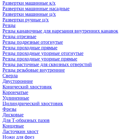
Развертки машинные к/х
Развертки машинные насадные
Развертки машинные ц/х
Развертки ручные ц/х
Резцы
Резцы канавочные для нарезания внутренних канавок
Резцы отрезные
Резцы подрезные отогнутые
Резцы проходные прямые
Резцы проходные упорные отогнутые
Резцы проходные упорные прямые
Резцы расточные для сквозных отверстий
Резцы резьбовые внутренние
Сверла
Двусторонние
Конический хвостовик
Корончатые
Удлиненные
Цилиндрический хвостовик
Фрезы
Дисковые
Для Т-образных пазов
Концевые
Ласточкин хвост
Ножи для фрез