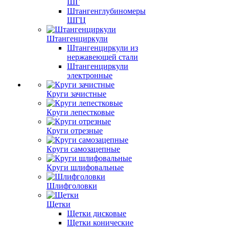
ШГ
Штангенглубиномеры
ШГЦ
Штангенциркули
Штангенциркули из
нержавеющей стали
Штангенциркули
электронные
Круги зачистные
Круги лепестковые
Круги отрезные
Круги самозацепные
Круги шлифовальные
Шлифголовки
Щетки
Щетки дисковые
Щетки конические