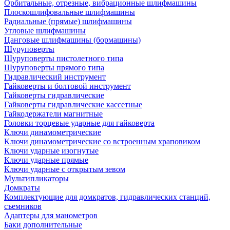
Орбитальные, отрезные, вибрационные шлифмашины
Плоскошлифовальные шлифмашины
Радиальные (прямые) шлифмашины
Угловые шлифмашины
Цанговые шлифмашины (бормашины)
Шуруповерты
Шуруповерты пистолетного типа
Шуруповерты прямого типа
Гидравлический инструмент
Гайковерты и болтовой инструмент
Гайковерты гидравлические
Гайковерты гидравлические кассетные
Гайкодержатели магнитные
Головки торцевые ударные для гайковерта
Ключи динамометрические
Ключи динамометрические со встроенным храповиком
Ключи ударные изогнутые
Ключи ударные прямые
Ключи ударные с открытым зевом
Мультипликаторы
Домкраты
Комплектующие для домкратов, гидравлических станций,
съемников
Адаптеры для манометров
Баки дополнительные