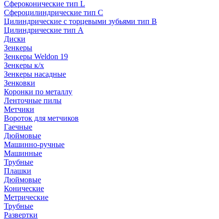
Сфероконические тип L
Сфероцилиндрические тип C
Цилиндрические с торцевыми зубьями тип B
Цилиндрические тип А
Диски
Зенкеры
Зенкеры Weldon 19
Зенкеры к/х
Зенкеры насадные
Зенковки
Коронки по металлу
Ленточные пилы
Метчики
Вороток для метчиков
Гаечные
Дюймовые
Машинно-ручные
Машинные
Трубные
Плашки
Дюймовые
Конические
Метрические
Трубные
Развертки