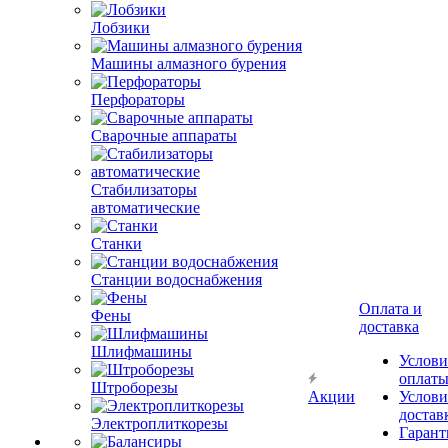
Лобзики
Машины алмазного бурения
Перфораторы
Сварочные аппараты
Стабилизаторы
автоматические
Станки
Станции водоснабжения
Оплата и
Фены
доставка
Шлифмашины
Услови
оплат
Штроборезы
Акции
Услови
достав
Электроплиткорезы
Гарант