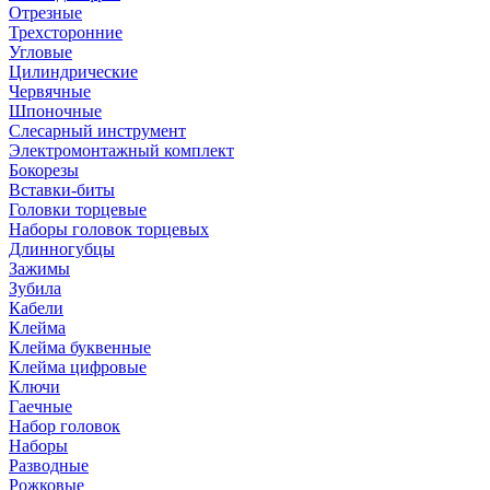
Отрезные
Трехсторонние
Угловые
Цилиндрические
Червячные
Шпоночные
Слесарный инструмент
Электромонтажный комплект
Бокорезы
Вставки-биты
Головки торцевые
Наборы головок торцевых
Длинногубцы
Зажимы
Зубила
Кабели
Клейма
Клейма буквенные
Клейма цифровые
Ключи
Гаечные
Набор головок
Наборы
Разводные
Рожковые