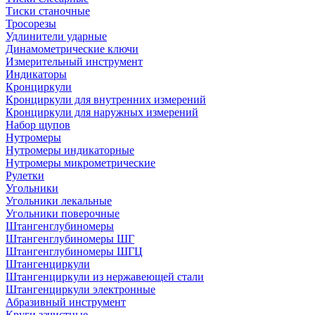
Тиски станочные
Тросорезы
Удлинители ударные
Динамометрические ключи
Измерительный инструмент
Индикаторы
Кронциркули
Кронциркули для внутренних измерений
Кронциркули для наружных измерений
Набор щупов
Нутромеры
Нутромеры индикаторные
Нутромеры микрометрические
Рулетки
Угольники
Угольники лекальные
Угольники поверочные
Штангенглубиномеры
Штангенглубиномеры ШГ
Штангенглубиномеры ШГЦ
Штангенциркули
Штангенциркули из нержавеющей стали
Штангенциркули электронные
Абразивный инструмент
Круги зачистные