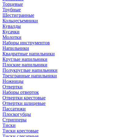
Торцевые
Трубные
Шестигранные
Кольцесъемники
Кувалды
Кусачки
Молотки
Наборы инструментов
Напильники
Квадратные напильники
Круглые напильники
Плоские напильники
Полукруглые напильники
Трехгранные напильники
Ножницы
Отвертки
Наборы отверток
Отвертки крестовые
Отвертки шлицевые
Пассатижи
Плоскогубцы
Стрипперы
Тиски
Тиски крестовые
Тиски слесарные