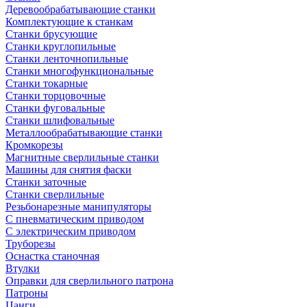
Деревообрабатывающие станки
Комплектующие к станкам
Станки брусующие
Станки круглопильные
Станки ленточнопильные
Станки многофункциональные
Станки токарные
Станки торцовочные
Станки фуговальные
Станки шлифовальные
Металлообрабатывающие станки
Кромкорезы
Магнитные сверлильные станки
Машины для снятия фаски
Станки заточные
Станки сверлильные
Резьбонарезные манипуляторы
С пневматическим приводом
С электрическим приводом
Труборезы
Оснастка станочная
Втулки
Оправки для сверлильного патрона
Патроны
Цанги