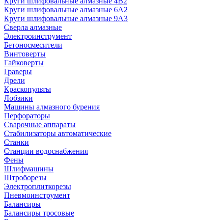
Круги шлифовальные алмазные 4В2
Круги шлифовальные алмазные 6A2
Круги шлифовальные алмазные 9А3
Сверла алмазные
Электроинструмент
Бетоносмесители
Винтоверты
Гайковерты
Граверы
Дрели
Краскопульты
Лобзики
Машины алмазного бурения
Перфораторы
Сварочные аппараты
Стабилизаторы автоматические
Станки
Станции водоснабжения
Фены
Шлифмашины
Штроборезы
Электроплиткорезы
Пневмоинструмент
Балансиры
Балансиры тросовые