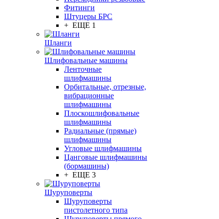
Фитинги
Штуцеры БРС
+ ЕЩЕ 1
Шланги
Шлифовальные машины
Ленточные
шлифмашины
Орбитальные, отрезные,
вибрационные
шлифмашины
Плоскошлифовальные
шлифмашины
Радиальные (прямые)
шлифмашины
Угловые шлифмашины
Цанговые шлифмашины
(бормашины)
+ ЕЩЕ 3
Шуруповерты
Шуруповерты
пистолетного типа
Шуруповерты прямого