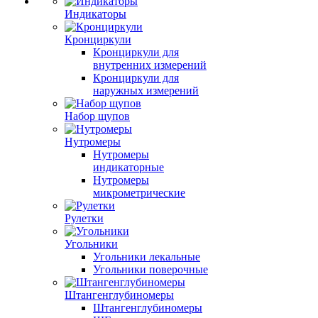
Индикаторы
Кронциркули
Кронциркули для
внутренних измерений
Кронциркули для
наружных измерений
Набор щупов
Нутромеры
Нутромеры
индикаторные
Нутромеры
микрометрические
Рулетки
Угольники
Угольники лекальные
Угольники поверочные
Штангенглубиномеры
Штангенглубиномеры