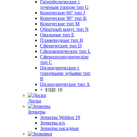
Гиперболические с
точеным торцом тип G
Конические 60° тип J
Конические 90° тип K
Конические тип M
Обратный конус тип N
Овальные тип E
Пламевидные тип H
Сферические тип D
Сфероконические тип L
Сфероцилиндрические
тип C
Цилиндрические с
торцевыми зубьями тип
B
Цилиндрические тип А
+ ЕЩЕ 10
Диски
Зенкеры
Зенкеры Weldon 19
Зенкеры к/х
Зенкеры насадные