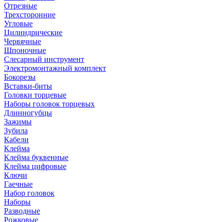
Отрезные
Трехсторонние
Угловые
Цилиндрические
Червячные
Шпоночные
Слесарный инструмент
Электромонтажный комплект
Бокорезы
Вставки-биты
Головки торцевые
Наборы головок торцевых
Длинногубцы
Зажимы
Зубила
Кабели
Клейма
Клейма буквенные
Клейма цифровые
Ключи
Гаечные
Набор головок
Наборы
Разводные
Рожковые