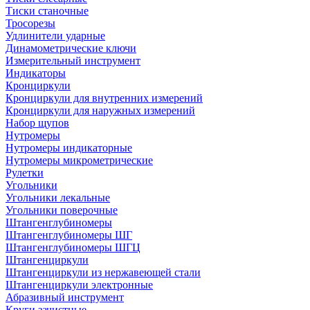
Тиски станочные
Тросорезы
Удлинители ударные
Динамометрические ключи
Измерительный инструмент
Индикаторы
Кронциркули
Кронциркули для внутренних измерений
Кронциркули для наружных измерений
Набор щупов
Нутромеры
Нутромеры индикаторные
Нутромеры микрометрические
Рулетки
Угольники
Угольники лекальные
Угольники поверочные
Штангенглубиномеры
Штангенглубиномеры ШГ
Штангенглубиномеры ШГЦ
Штангенциркули
Штангенциркули из нержавеющей стали
Штангенциркули электронные
Абразивный инструмент
Круги зачистные