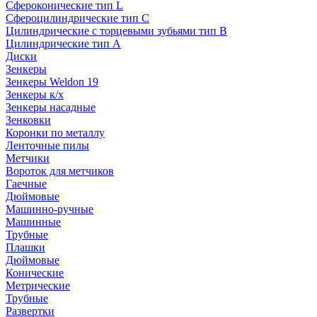
Сфероконические тип L
Сфероцилиндрические тип C
Цилиндрические с торцевыми зубьями тип B
Цилиндрические тип А
Диски
Зенкеры
Зенкеры Weldon 19
Зенкеры к/х
Зенкеры насадные
Зенковки
Коронки по металлу
Ленточные пилы
Метчики
Вороток для метчиков
Гаечные
Дюймовые
Машинно-ручные
Машинные
Трубные
Плашки
Дюймовые
Конические
Метрические
Трубные
Развертки