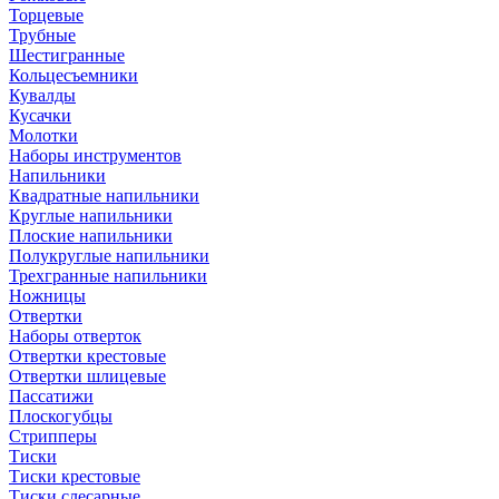
Торцевые
Трубные
Шестигранные
Кольцесъемники
Кувалды
Кусачки
Молотки
Наборы инструментов
Напильники
Квадратные напильники
Круглые напильники
Плоские напильники
Полукруглые напильники
Трехгранные напильники
Ножницы
Отвертки
Наборы отверток
Отвертки крестовые
Отвертки шлицевые
Пассатижи
Плоскогубцы
Стрипперы
Тиски
Тиски крестовые
Тиски слесарные