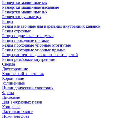
Развертки машинные к/х
Развертки машинные насадные
Развертки машинные ц/х
Развертки ручные ц/х
Резцы
Резцы канавочные для нарезания внутренних канавок
Резцы отрезные
Резцы подрезные отогнутые
Резцы проходные прямые
Резцы проходные упорные отогнутые
Резцы проходные упорные прямые
Резцы расточные для сквозных отверстий
Резцы резьбовые внутренние
Сверла
Двусторонние
Конический хвостовик
Корончатые
Удлиненные
Цилиндрический хвостовик
Фрезы
Дисковые
Для Т-образных пазов
Концевые
Ласточкин хвост
Ножи для фрез