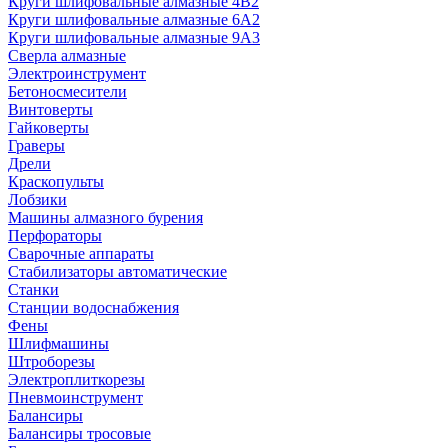
Круги шлифовальные алмазные 4В2
Круги шлифовальные алмазные 6A2
Круги шлифовальные алмазные 9А3
Сверла алмазные
Электроинструмент
Бетоносмесители
Винтоверты
Гайковерты
Граверы
Дрели
Краскопульты
Лобзики
Машины алмазного бурения
Перфораторы
Сварочные аппараты
Стабилизаторы автоматические
Станки
Станции водоснабжения
Фены
Шлифмашины
Штроборезы
Электроплиткорезы
Пневмоинструмент
Балансиры
Балансиры тросовые