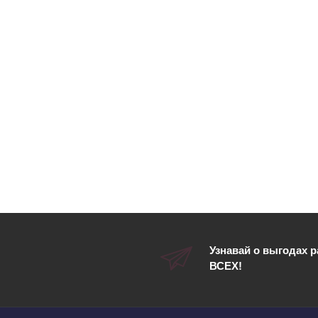
Узнавай о выгодах 
ВСЕХ!