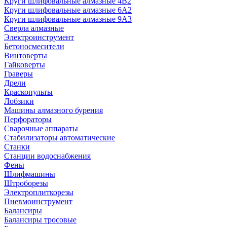
Круги шлифовальные алмазные 4В2
Круги шлифовальные алмазные 6A2
Круги шлифовальные алмазные 9А3
Сверла алмазные
Электроинструмент
Бетоносмесители
Винтоверты
Гайковерты
Граверы
Дрели
Краскопульты
Лобзики
Машины алмазного бурения
Перфораторы
Сварочные аппараты
Стабилизаторы автоматические
Станки
Станции водоснабжения
Фены
Шлифмашины
Штроборезы
Электроплиткорезы
Пневмоинструмент
Балансиры
Балансиры тросовые