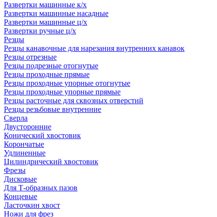
Развертки машинные к/х
Развертки машинные насадные
Развертки машинные ц/х
Развертки ручные ц/х
Резцы
Резцы канавочные для нарезания внутренних канавок
Резцы отрезные
Резцы подрезные отогнутые
Резцы проходные прямые
Резцы проходные упорные отогнутые
Резцы проходные упорные прямые
Резцы расточные для сквозных отверстий
Резцы резьбовые внутренние
Сверла
Двусторонние
Конический хвостовик
Корончатые
Удлиненные
Цилиндрический хвостовик
Фрезы
Дисковые
Для Т-образных пазов
Концевые
Ласточкин хвост
Ножи для фрез