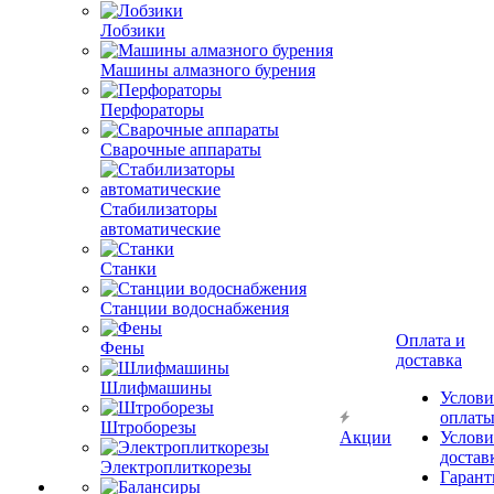
Лобзики
Машины алмазного бурения
Перфораторы
Сварочные аппараты
Стабилизаторы
автоматические
Станки
Станции водоснабжения
Оплата и
Фены
доставка
Шлифмашины
Услови
оплат
Штроборезы
Акции
Услови
достав
Электроплиткорезы
Гарант