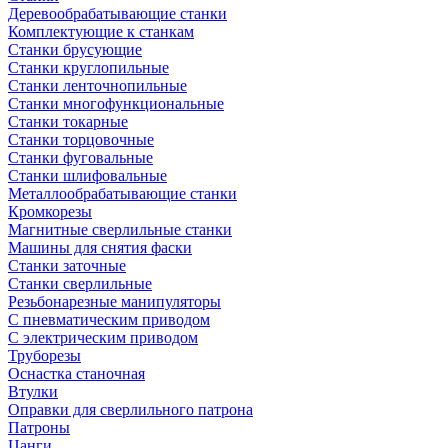
Деревообрабатывающие станки
Комплектующие к станкам
Станки брусующие
Станки круглопильные
Станки ленточнопильные
Станки многофункциональные
Станки токарные
Станки торцовочные
Станки фуговальные
Станки шлифовальные
Металлообрабатывающие станки
Кромкорезы
Магнитные сверлильные станки
Машины для снятия фаски
Станки заточные
Станки сверлильные
Резьбонарезные манипуляторы
С пневматическим приводом
С электрическим приводом
Труборезы
Оснастка станочная
Втулки
Оправки для сверлильного патрона
Патроны
Цанги