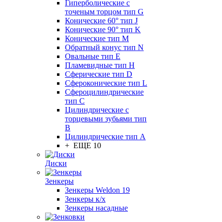
Гиперболические с
точеным торцом тип G
Конические 60° тип J
Конические 90° тип K
Конические тип M
Обратный конус тип N
Овальные тип E
Пламевидные тип H
Сферические тип D
Сфероконические тип L
Сфероцилиндрические
тип C
Цилиндрические с
торцевыми зубьями тип
B
Цилиндрические тип А
+ ЕЩЕ 10
Диски
Зенкеры
Зенкеры Weldon 19
Зенкеры к/х
Зенкеры насадные