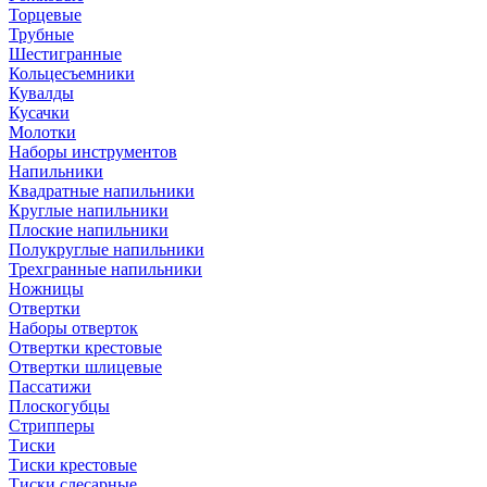
Торцевые
Трубные
Шестигранные
Кольцесъемники
Кувалды
Кусачки
Молотки
Наборы инструментов
Напильники
Квадратные напильники
Круглые напильники
Плоские напильники
Полукруглые напильники
Трехгранные напильники
Ножницы
Отвертки
Наборы отверток
Отвертки крестовые
Отвертки шлицевые
Пассатижи
Плоскогубцы
Стрипперы
Тиски
Тиски крестовые
Тиски слесарные