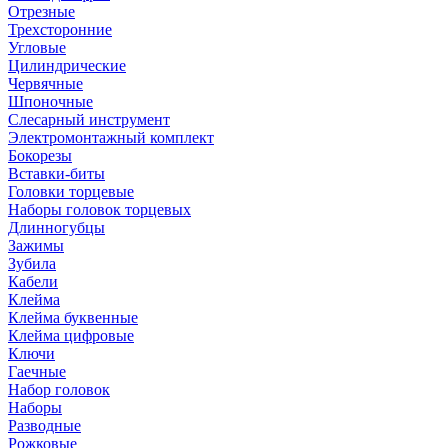
Отрезные
Трехсторонние
Угловые
Цилиндрические
Червячные
Шпоночные
Слесарный инструмент
Электромонтажный комплект
Бокорезы
Вставки-биты
Головки торцевые
Наборы головок торцевых
Длинногубцы
Зажимы
Зубила
Кабели
Клейма
Клейма буквенные
Клейма цифровые
Ключи
Гаечные
Набор головок
Наборы
Разводные
Рожковые