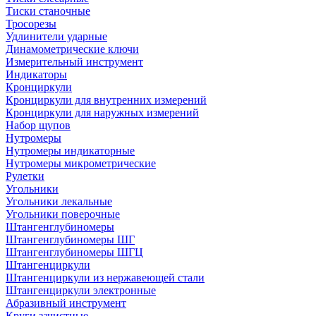
Тиски станочные
Тросорезы
Удлинители ударные
Динамометрические ключи
Измерительный инструмент
Индикаторы
Кронциркули
Кронциркули для внутренних измерений
Кронциркули для наружных измерений
Набор щупов
Нутромеры
Нутромеры индикаторные
Нутромеры микрометрические
Рулетки
Угольники
Угольники лекальные
Угольники поверочные
Штангенглубиномеры
Штангенглубиномеры ШГ
Штангенглубиномеры ШГЦ
Штангенциркули
Штангенциркули из нержавеющей стали
Штангенциркули электронные
Абразивный инструмент
Круги зачистные