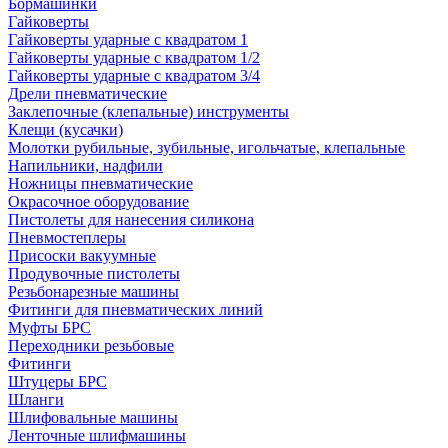
Бормашинки
Гайковерты
Гайковерты ударные с квадратом 1
Гайковерты ударные с квадратом 1/2
Гайковерты ударные с квадратом 3/4
Дрели пневматические
Заклепочные (клепальные) инструменты
Клещи (кусачки)
Молотки рубильные, зубильные, игольчатые, клепальные
Напильники, надфили
Ножницы пневматические
Окрасочное оборудование
Пистолеты для нанесения силикона
Пневмостеплеры
Присоски вакуумные
Продувочные пистолеты
Резьбонарезные машины
Фитинги для пневматических линий
Муфты БРС
Переходники резьбовые
Фитинги
Штуцеры БРС
Шланги
Шлифовальные машины
Ленточные шлифмашины