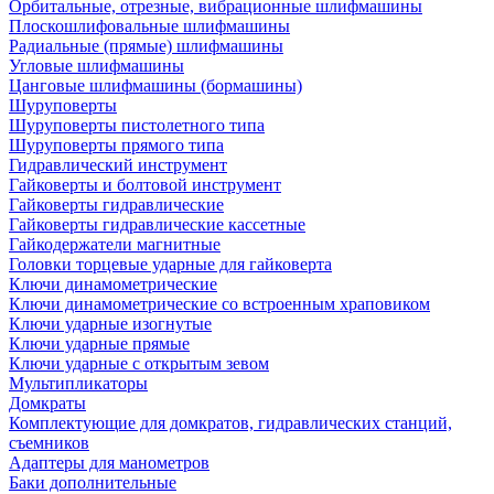
Орбитальные, отрезные, вибрационные шлифмашины
Плоскошлифовальные шлифмашины
Радиальные (прямые) шлифмашины
Угловые шлифмашины
Цанговые шлифмашины (бормашины)
Шуруповерты
Шуруповерты пистолетного типа
Шуруповерты прямого типа
Гидравлический инструмент
Гайковерты и болтовой инструмент
Гайковерты гидравлические
Гайковерты гидравлические кассетные
Гайкодержатели магнитные
Головки торцевые ударные для гайковерта
Ключи динамометрические
Ключи динамометрические со встроенным храповиком
Ключи ударные изогнутые
Ключи ударные прямые
Ключи ударные с открытым зевом
Мультипликаторы
Домкраты
Комплектующие для домкратов, гидравлических станций,
съемников
Адаптеры для манометров
Баки дополнительные