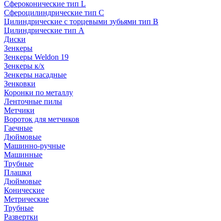
Сфероконические тип L
Сфероцилиндрические тип C
Цилиндрические с торцевыми зубьями тип B
Цилиндрические тип А
Диски
Зенкеры
Зенкеры Weldon 19
Зенкеры к/х
Зенкеры насадные
Зенковки
Коронки по металлу
Ленточные пилы
Метчики
Вороток для метчиков
Гаечные
Дюймовые
Машинно-ручные
Машинные
Трубные
Плашки
Дюймовые
Конические
Метрические
Трубные
Развертки