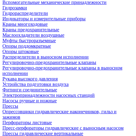
Вспомогательные механические принадлежности
Гидрозамки
Гидрораспределители
Индикаторы и измерительные приборы
Краны многоходовые
Краны предохранительные
Маслоохладители воздушные
Муфты быстроразъемные
Опоры поддомкратные
Опоры штоковые
Распределители в выносном исполнении
Регулировочно-предохранительные клапаны
Регулировочно-предохранительные клапаны в выносном
исполнении
Рукава высокого давления
Устройства подготовки воздуха
Фитинги соединительные
Электропринадлежности насосных станций
Насосы ручные и ножные
Прессы
Опрессовщики гидравлические наконечников, гильз и
зажимов
Перфораторы листовые
Пресс-перфораторы гидравлические с выносным насосом
Прессы гидравлические вертикальные