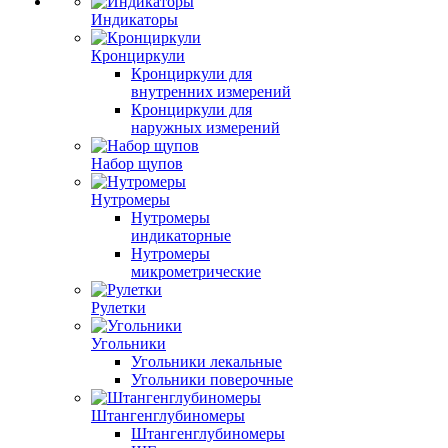
Индикаторы
Кронциркули
Кронциркули для
внутренних измерений
Кронциркули для
наружных измерений
Набор щупов
Нутромеры
Нутромеры
индикаторные
Нутромеры
микрометрические
Рулетки
Угольники
Угольники лекальные
Угольники поверочные
Штангенглубиномеры
Штангенглубиномеры