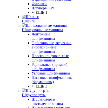
Фитинги
Штуцеры БРС
+ ЕЩЕ 1
Шланги
Шлифовальные машины
Ленточные
шлифмашины
Орбитальные, отрезные,
вибрационные
шлифмашины
Плоскошлифовальные
шлифмашины
Радиальные (прямые)
шлифмашины
Угловые шлифмашины
Цанговые шлифмашины
(бормашины)
+ ЕЩЕ 3
Шуруповерты
Шуруповерты
пистолетного типа
Шуруповерты прямого