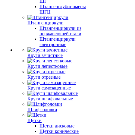
ШГ
Штангенглубиномеры
ШГЦ
Штангенциркули
Штангенциркули из
нержавеющей стали
Штангенциркули
электронные
Круги зачистные
Круги лепестковые
Круги отрезные
Круги самозацепные
Круги шлифовальные
Шлифголовки
Щетки
Щетки дисковые
Щетки конические