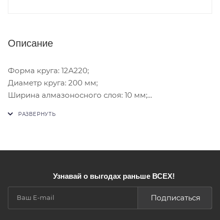
Описание
Форма круга: 12А220;
Диаметр круга: 200 мм;
Ширина алмазоносного слоя: 10 мм;
Толщина алмазносного слоя: 2 мм;
Высота круга: 22 мм;
Диаметр посадочного отверстия: 32 мм;
Каратность: 53,0;
Узнавай о выгодах раньше ВСЕХ!
Подписаться