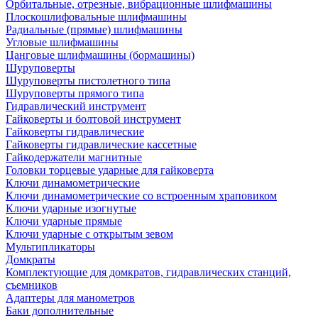
Орбитальные, отрезные, вибрационные шлифмашины
Плоскошлифовальные шлифмашины
Радиальные (прямые) шлифмашины
Угловые шлифмашины
Цанговые шлифмашины (бормашины)
Шуруповерты
Шуруповерты пистолетного типа
Шуруповерты прямого типа
Гидравлический инструмент
Гайковерты и болтовой инструмент
Гайковерты гидравлические
Гайковерты гидравлические кассетные
Гайкодержатели магнитные
Головки торцевые ударные для гайковерта
Ключи динамометрические
Ключи динамометрические со встроенным храповиком
Ключи ударные изогнутые
Ключи ударные прямые
Ключи ударные с открытым зевом
Мультипликаторы
Домкраты
Комплектующие для домкратов, гидравлических станций,
съемников
Адаптеры для манометров
Баки дополнительные