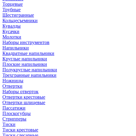
Торцевые
Трубные
Шестигранные
Кольцесъемники
Кувалды
Кусачки
Молотки
Наборы инструментов
Напильники
Квадратные напильники
Круглые напильники
Плоские напильники
Полукруглые напильники
Трехгранные напильники
Ножницы
Отвертки
Наборы отверток
Отвертки крестовые
Отвертки шлицевые
Пассатижи
Плоскогубцы
Стрипперы
Тиски
Тиски крестовые
Тиски слесарные