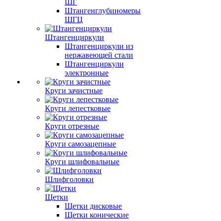
ШГ
Штангенглубиномеры
ШГЦ
Штангенциркули
Штангенциркули из
нержавеющей стали
Штангенциркули
электронные
Круги зачистные
Круги лепестковые
Круги отрезные
Круги самозацепные
Круги шлифовальные
Шлифголовки
Щетки
Щетки дисковые
Щетки конические