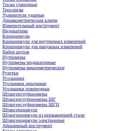
Тиски станочные
Тросорезы
Удлинители ударные
Динамометрические ключи
Измерительный инструмент
Индикаторы
Кронциркули
Кронциркули для внутренних измерений
Кронциркули для наружных измерений
Набор щупов
Нутромеры
Нутромеры индикаторные
Нутромеры микрометрические
Рулетки
Угольники
Угольники лекальные
Угольники поверочные
Штангенглубиномеры
Штангенглубиномеры ШГ
Штангенглубиномеры ШГЦ
Штангенциркули
Штангенциркули из нержавеющей стали
Штангенциркули электронные
Абразивный инструмент
Круги зачистные