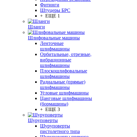
Фитинги
Штуцеры БРС
+ ЕЩЕ 1
Шланги
Шлифовальные машины
Ленточные
шлифмашины
Орбитальные, отрезные,
вибрационные
шлифмашины
Плоскошлифовальные
шлифмашины
Радиальные (прямые)
шлифмашины
Угловые шлифмашины
Цанговые шлифмашины
(бормашины)
+ ЕЩЕ 3
Шуруповерты
Шуруповерты
пистолетного типа
Шуруповерты прямого