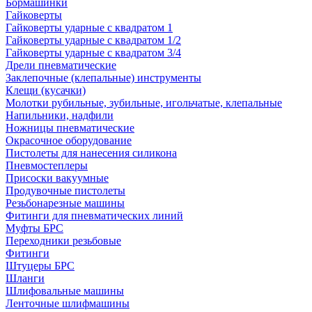
Бормашинки
Гайковерты
Гайковерты ударные с квадратом 1
Гайковерты ударные с квадратом 1/2
Гайковерты ударные с квадратом 3/4
Дрели пневматические
Заклепочные (клепальные) инструменты
Клещи (кусачки)
Молотки рубильные, зубильные, игольчатые, клепальные
Напильники, надфили
Ножницы пневматические
Окрасочное оборудование
Пистолеты для нанесения силикона
Пневмостеплеры
Присоски вакуумные
Продувочные пистолеты
Резьбонарезные машины
Фитинги для пневматических линий
Муфты БРС
Переходники резьбовые
Фитинги
Штуцеры БРС
Шланги
Шлифовальные машины
Ленточные шлифмашины