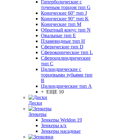
Гиперболические с
точеным торцом тип G
Конические 60° тип J
Конические 90° тип K
Конические тип M
Обратный конус тип N
Овальные тип E
Пламевидные тип H
Сферические тип D
Сфероконические тип L
Сфероцилиндрические
тип C
Цилиндрические с
торцевыми зубьями тип
B
Цилиндрические тип А
+ ЕЩЕ 10
Диски
Зенкеры
Зенкеры Weldon 19
Зенкеры к/х
Зенкеры насадные