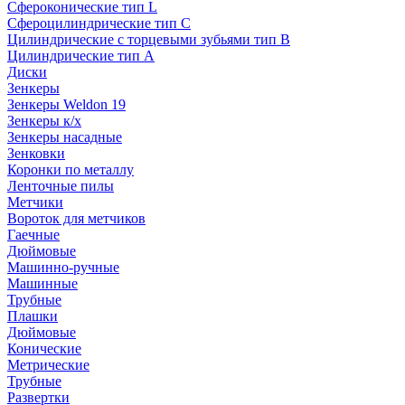
Сфероконические тип L
Сфероцилиндрические тип C
Цилиндрические с торцевыми зубьями тип B
Цилиндрические тип А
Диски
Зенкеры
Зенкеры Weldon 19
Зенкеры к/х
Зенкеры насадные
Зенковки
Коронки по металлу
Ленточные пилы
Метчики
Вороток для метчиков
Гаечные
Дюймовые
Машинно-ручные
Машинные
Трубные
Плашки
Дюймовые
Конические
Метрические
Трубные
Развертки