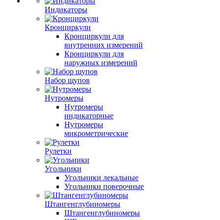
Индикаторы
Кронциркули
Кронциркули для
внутренних измерений
Кронциркули для
наружных измерений
Набор щупов
Нутромеры
Нутромеры
индикаторные
Нутромеры
микрометрические
Рулетки
Угольники
Угольники лекальные
Угольники поверочные
Штангенглубиномеры
Штангенглубиномеры