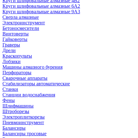
Круги шлифовальные алмазные 4В2
Круги шлифовальные алмазные 6A2
Круги шлифовальные алмазные 9А3
Сверла алмазные
Электроинструмент
Бетоносмесители
Винтоверты
Гайковерты
Граверы
Дрели
Краскопульты
Лобзики
Машины алмазного бурения
Перфораторы
Сварочные аппараты
Стабилизаторы автоматические
Станки
Станции водоснабжения
Фены
Шлифмашины
Штроборезы
Электроплиткорезы
Пневмоинструмент
Балансиры
Балансиры тросовые