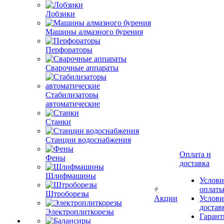
Лобзики
Машины алмазного бурения
Перфораторы
Сварочные аппараты
Стабилизаторы
автоматические
Станки
Станции водоснабжения
Оплата и
Фены
доставка
Шлифмашины
Услови
оплат
Штроборезы
Акции
Услови
достав
Электроплиткорезы
Гарант