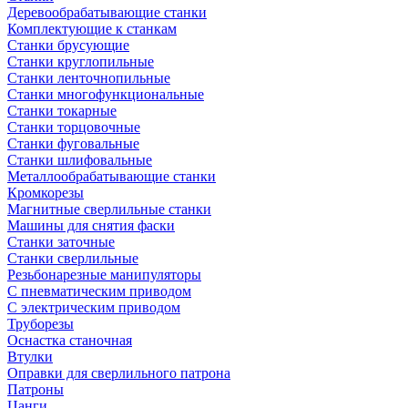
Деревообрабатывающие станки
Комплектующие к станкам
Станки брусующие
Станки круглопильные
Станки ленточнопильные
Станки многофункциональные
Станки токарные
Станки торцовочные
Станки фуговальные
Станки шлифовальные
Металлообрабатывающие станки
Кромкорезы
Магнитные сверлильные станки
Машины для снятия фаски
Станки заточные
Станки сверлильные
Резьбонарезные манипуляторы
С пневматическим приводом
С электрическим приводом
Труборезы
Оснастка станочная
Втулки
Оправки для сверлильного патрона
Патроны
Цанги