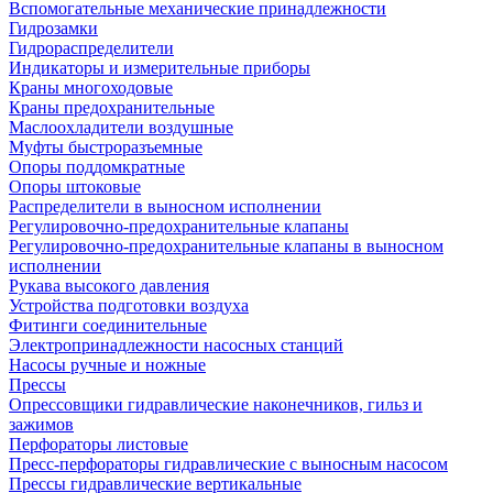
Вспомогательные механические принадлежности
Гидрозамки
Гидрораспределители
Индикаторы и измерительные приборы
Краны многоходовые
Краны предохранительные
Маслоохладители воздушные
Муфты быстроразъемные
Опоры поддомкратные
Опоры штоковые
Распределители в выносном исполнении
Регулировочно-предохранительные клапаны
Регулировочно-предохранительные клапаны в выносном
исполнении
Рукава высокого давления
Устройства подготовки воздуха
Фитинги соединительные
Электропринадлежности насосных станций
Насосы ручные и ножные
Прессы
Опрессовщики гидравлические наконечников, гильз и
зажимов
Перфораторы листовые
Пресс-перфораторы гидравлические с выносным насосом
Прессы гидравлические вертикальные