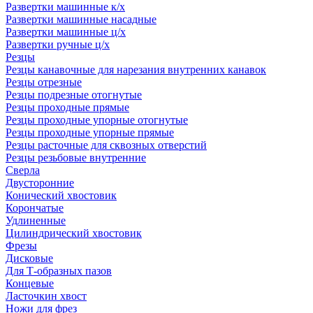
Развертки машинные к/х
Развертки машинные насадные
Развертки машинные ц/х
Развертки ручные ц/х
Резцы
Резцы канавочные для нарезания внутренних канавок
Резцы отрезные
Резцы подрезные отогнутые
Резцы проходные прямые
Резцы проходные упорные отогнутые
Резцы проходные упорные прямые
Резцы расточные для сквозных отверстий
Резцы резьбовые внутренние
Сверла
Двусторонние
Конический хвостовик
Корончатые
Удлиненные
Цилиндрический хвостовик
Фрезы
Дисковые
Для Т-образных пазов
Концевые
Ласточкин хвост
Ножи для фрез