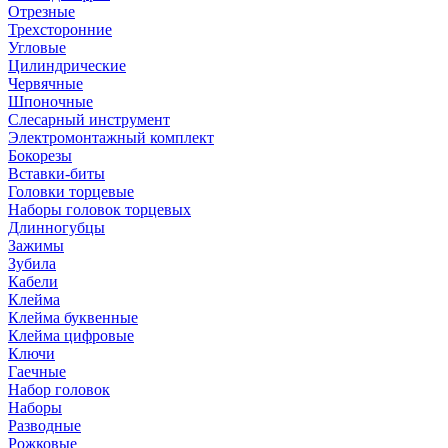
Отрезные
Трехсторонние
Угловые
Цилиндрические
Червячные
Шпоночные
Слесарный инструмент
Электромонтажный комплект
Бокорезы
Вставки-биты
Головки торцевые
Наборы головок торцевых
Длинногубцы
Зажимы
Зубила
Кабели
Клейма
Клейма буквенные
Клейма цифровые
Ключи
Гаечные
Набор головок
Наборы
Разводные
Рожковые